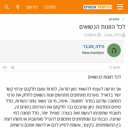
התחבר
הירשם
חתונות
לכל הזוגות הנשואים
פ
פ
הילה_והגבר
11/8/01
ו
ו
ת
ר
הילה_והגבר
ה
ח
ס
New member
ה
ם
נ
ב
ו
ת
#1
11/8/01
ש
א
א
ר
לכל הזוגות הנשואים
י
ך
אני מרשה לעצמי להשאיר כאן הודעה, למרות שעם חלקכם יצרתי קשר
ישיר בדוא"ל. מערכת מתחתנים מחפשים זוגות נשואים לחלוק את פרטי
החתונה שלהם במדור ´חתונות´- איפה, מי וכו´ ושאר נותני השירות, כולל
טיפים והמלצות. כיוון שרובכם כבר חלקתם את הפרטים בפורום זה,
חשבתי שתסכימו לעשות זאת בצורה ´סופית´ יותר, כולל תמונה למי
שרוצה. הבנתי גם שמתחתנים מתכוונים להגריל סופשבוע או משהו דומה
בין המשתתפים. בקיצור, אשמח לסייע לכם או לראות אתכם נרשמים.