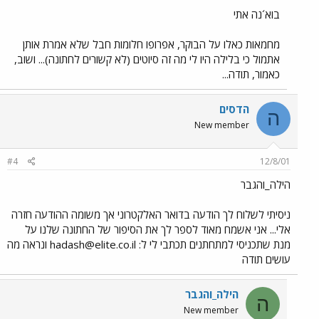
בוא´נה אתי
מחמאות כאלו על הבוקר, אפרופו חלומות חבל שלא אמרת אותן
אתמול כי בלילה היו לי מה זה סיוטים (לא קשורים לחתונה)... ושוב,
כאמור, תודה...
הדסים
ה
New member
#4
12/8/01
הילה_והגבר
ניסיתי לשלוח לך הודעה בדואר האלקטרוני אך משומה ההודעה חזרה
אלי... אני אשמח מאוד לספר לך את הסיפור של החתונה שלנו על
מנת שתכניסי למתחתנים תכתבי לי ל:
hadash@elite.co.il
ונראה מה
עושים תודה
הילה_והגבר
ה
New member