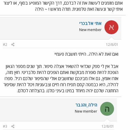
אתם מוזמנים לעשות את זה לבדכם, דרך הקישור המופיע בסוף, או ליצור
איתי קשר ונעשה זאת טלפונית. תודה מראש ! ~ הילה
אתי אלבכרי
א
New member
#2
12/8/01
ואם זאת לא הילה.. הייתי חושבת פעמיי
אבל אין לי ספק שכדאי להשאיר אצלה סיפור. תוך שנים מספר הגאון
הופכת להיות סופרת מבוקשת ואתם הופכים להיות סלבריטי. חוץ מזה,
אזרו אומץ, גם אלו מבינכם שחושבים אולי שהסיפור שלכם רגיל. ספרו
להילה, היא כבמטה קסם תפיח רוח חיים וצבעוניות ויכול להיות שסיפור
החתונה שלכם יהיה מיוחד במינו בעיני כולנו. בהצלחה לכולם.
הילה_והגבר
ה
New member
#3
12/8/01