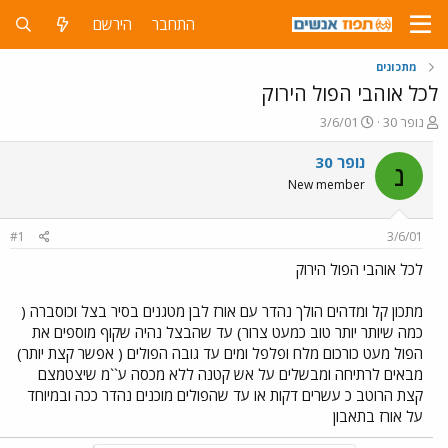
התחבר
הירשם
מתכונים
לכל אוהבי הפול הירוק
פ
פ
נופר 30
3/6/01
ו
ו
ת
ר
נופר 30
נ
ח
ס
New member
ה
ם
נ
ב
ו
ת
#1
3/6/01
ש
א
א
ר
לכל אוהבי הפול הירוק
י
ך
מתכון קל ומדהים הולך נהדר עם אורז לבן מטגנים בסיר בצל וכוסברה (
כמה שיותר יותר טוב כמעט צרור) עד שהבצל נהיה שקוף מוספים את
הפול מעט כורכום מלח ופלפל ומים עד גובה הפולים ( אפשר קצת יותר)
מבאים לרתיחה ומבשלים על אש קטנה ללא מכסה ע``מ שיצטמצם
קצת הרוטב כ עשרים דקות או עד שהפולים מוכנים נהדר ככה ובמיוחד
על אורז בתאבון