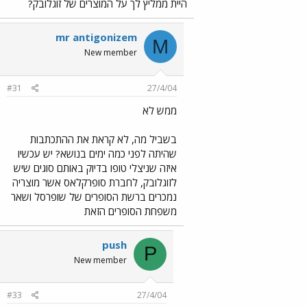
היית ממליץ לך על המוצרים של זוגלובק?
mr antigonizem
M
New member
#31
27/4/04
ממש לא
בשביל מה, לא קראת את ההתכתבות
שהיתה לפני כמה ימים בנושא? יש עכשיו
איזה שניצלי טופו בדיוק באותם סוגים שיש
לזוגלובק, לחברת סופרקלאס אשר מוצריה
נמכרים ברשת הסופרים של שופרסל ושאר
משפחת הסופרים הזאת
push
P
New member
#33
27/4/04