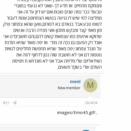
ומנותקת מהחיים. אז תדע לך-שאני לא נגעתי במוצרי
טבעול כבר כמה שנים טובות.ואם יש דיון על זה-אני
ממליצה למי שיש לו נגיעה בנושא הצמחוטבעונות לעבור
לטופו טבע.אבל בנאדם בא לפורום,טוען שהוא צמחוני פרק
זמן מאוד קצר ומבקש מתכון-ואני מכירה הרבה אנשים
שדווקא ארועים כמו עצמאות קשים להם,והם חושבים"נו אני
אוכל רק הפעם גם ככה זה מת"
אז יפה מאוד שהיא הולכת
על מנגל צמחוני,יפה מאוד שהיא מחפשת תחליפים לגוויות
נוטפות דם אני לא חושבת שזה נכון לדחוף לפה את
האידאליזם שלי.סליחה אבל אני לא מוכרתא ת תפיסת
העולם שלי בשקל תשעים.
menl
M
New member
#21
26/4/04
../images/Emo45.gif