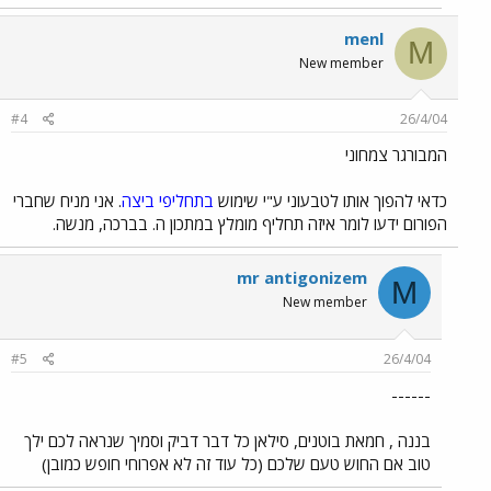
menl
M
New member
#4
26/4/04
המבורגר צמחוני
כדאי להפוך אותו לטבעוני ע"י שימוש
בתחליפי ביצה
. אני מניח שחברי
הפורום ידעו לומר איזה תחליף מומלץ במתכון ה. בברכה, מנשה.
mr antigonizem
M
New member
#5
26/4/04
------
בננה , חמאת בוטנים, סילאן כל דבר דביק וסמיך שנראה לכם ילך
טוב אם החוש טעם שלכם (כל עוד זה לא אפרוחי חופש כמובן)