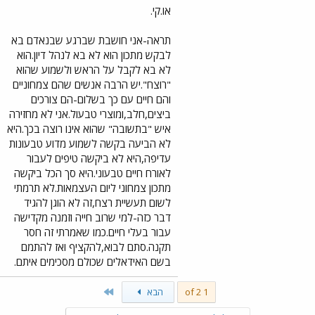
או.קי.
תראה-אני חושבת שברגע שבנאדם בא
לבקש מתכון הוא לא בא לנהל דיון.הוא
לא בא לקבל על הראש ולשמוע שהוא
"רוצח".יש הרבה אנשים שהם צמחוניים
והם חיים עם כך בשלום-הם צורכים
ביצים,חלב,ומוצרי טבעול.אני לא מחזירה
איש "בתשובה" שהוא אינו רוצה בכך.היא
לא הביעה בקשה לשמוע מדוע טבעונות
עדיפה,היא לא ביקשה טיפים לעבור
לאורח חיים טבעוני.היא סך הכל ביקשה
מתכון צמחוני ליום העצמאות.לא תרמתי
לשום תעשיית רצח,זה לא הוגן להגיד
דבר כזה-למי שרוב חייה וזמנה מקדישה
עבור בעלי חיים.כמו שאמרתי זה חסר
תקנה.סתם לבוא,להקציף ואז להתמם
בשם האידאלים שכולם מסכימים איתם.
Last
1 of 2
הבא