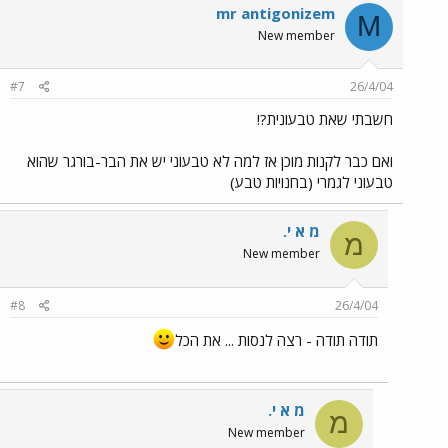
mr antigonizem
M
New member
#7
26/4/04
חשבתי שאת טבעונית?!
ואם כבר לקנות מוכן אז למה לא טבעוני יש את הבר-בורגר שהוא
טבעוני לגמרי (בחנויות טבע)
מ א י.
מ
New member
#8
26/4/04
תודה תודה - רצה לנסות ... את הכל
מ א י.
מ
New member