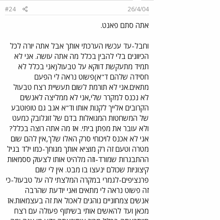
#24
26/4/04
אתה סתם פאנט.
וחבל-עד עכשיו הערכתי אותך אבל אתה יורה לכל
הכיוונים בלי להבין בכלל מה אתה עושה. אני לא
תמיד מתעקשת דווקא על טבעול(אני בכלל לא
חסידה שלהם ד"א)פשוט נראה לי הפעם
מתאים.אני לא תורמת לשום תעשיית רצח טבעול
לא נכנס למקרר שלי,אני לא ממליצה לאנשים
הקרובים אלייך לקנות אותו וד"א אגב גם טופוטבע
של המשחטות המגואלות בדם של זוגלובק כמעט
ולא עובר את מפתן ביתי. אז מה אתה רוצה בכלל?
אני לא אכנס לויכוחי סרק האלו שלך,אין להם שום
מטרה וטעם זה רק מוציא אותך מגוחך-כמו ילד בגיל
ההתבגרות שמורד-וזה מלהיט אותו לצעוק ססמאות
קיצוניות שכולם ינעצו בו מבט. אין לי שום
פרנציפים-לגמרי במקרה המלצתי לה על טבעול-כי
זה פשוט נראה לי מתאים ואני יודעת שהרבה
אנשים צמחוניים נוהגים לאכול את זה בעצמאות.אז
מכאן ועד להאשים אותי בשיתוף פעולה עם רצח