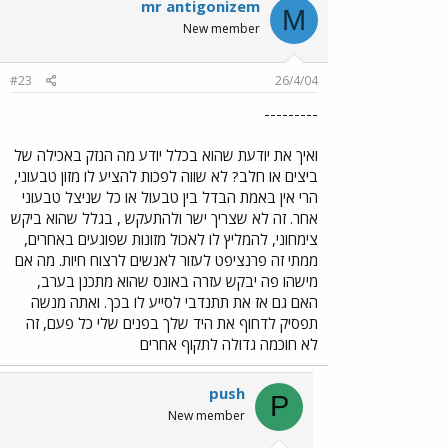
mr antigonizem
M
New member
#23
26/4/04
---------
ואיך את יודעת שהוא בכלל יודע מה הנזק באכילה של
ביצים או חלב? לא שווה לפכות להציע לו מזון טבעוני,
הרי אין באמת הבדל בין טבעול או כל שניצל טבעוני
אחר. זה לא שצריך ישר ולהתעקש , בגלל שהוא ביקש
צימחוני, להמליץ לו לאכול מזונות שפוגעים באחרים,
ממתי זה פרנציפט לעזור לאנשים לרצוח חיות. מה אם
מישהו פה יבקש עזרה באונס שהוא מתכנן בערב,
האם גם אז את תתנדבי לסייע לו בכך. ואתה מנשה
תפסיק לדחוף את היד שלך בפנים שלי כל פעם, זה
לא חוכמה גדולה לתקוף אחרים
push
P
New member