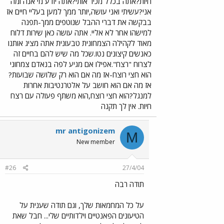
חיות?אתה בכלל מכיר אותי?אתה יודע מי אנה ומה
אני?עשיתי ואני עושה,יותר ממך למען בעליי חיים אז
בבקשה את דברי ההבל שנוטפים ממך-תפנה
למישהו אחר לא אליי. אתה עושה כאן שירות דלוח
מאוד לקהילה הצמחונית טבעונית אתה מציג אותנו
כאנשים קיצונים נטו.שכל מה שיש להם בחיים זה
לצרוח "רצח".אפילו אם מגיע לפה בנאדם צמחוני
הוא חצי רוצח-אז מה אם הוא רק שלושה שבועות?
אז מה אם הוא חושב על אלטרנטיבות אחרות
למנגל?הוא חצי רוצח,הוא משתף פעולה עם רצח
חיות. אין לך תקנה
mr antigonizem
M
New member
#26
27/4/04
תודה רבה
על כל המחמאות שלך, וגם תודה שענית על
הטיעונים הפאנטיים וילדותיים שלי... חבל שאת