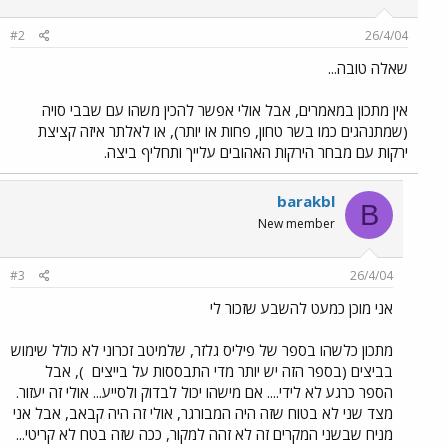
#2
26/4/04
שאלה טובה...
אין מתכון במאמרים, אבל אולי אפשר להכין משהו עם שבבי סויה
(שמתנהגים כמו בשר טחון, פחות או יותר), או לאלתר איזה קציצת
ירקות עם מבחר הירקות האהובים עלייך ותחליף ביצה.
barakbl
B
New member
#3
26/4/04
אני מוכן כמעט להשבע שזכור לי
מתכון כלשהו בספר של פיליס גלזר, שלמיטב זכרוני לא כולל שימוש
בביצים (בספר הזה יש יותר מדי התבססות על בייצים
), אבל
הספר כרגע לא לידי.... אם מישהו יכול לבדוק ולסייע... אולי זה יעזור.
מצד שני לא בטוח שזה היה המבורגר, אולי זה היה קבאב, אבל אני
מניח שבשני המקרים זה לא זהה למקור, ככה שזה בטח לא קריטי...