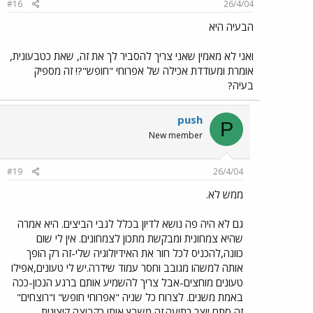
#16
26/4/04
הבעיה היא
ואני לא מאמין שאני צריך להסביר לך את זה, שאת כטבעונית,
אומרת ומעודדת אכילה של אפרוחי "חופש"?! זה מספיק
בעיה?
push
P
New member
#19
26/4/04
ממש לא.
גם לא היה פה נושא לדיון בכלל לגבי הביצים. היא אמרה
שהיא צמחונית ומבקשת מתכון לצמחונים. אין לי שום
כוונה,להכניס לכל חור את האידיולוגיה שלי-זה רק הופך
אותה למשהו מגובב וחסר עמוד שידרה.יש לי טעונים,אפילו
טעונים מוחצים-אבל צריך להשמיע אותם ברגע הנכון-ככה
באמת משנים. לצרוח כל שניה "אפרוחי חופש" ו"רוצחים"
זה סתם יוצר רתיעה.זה משבץ אותו כקבוצה קיצונית