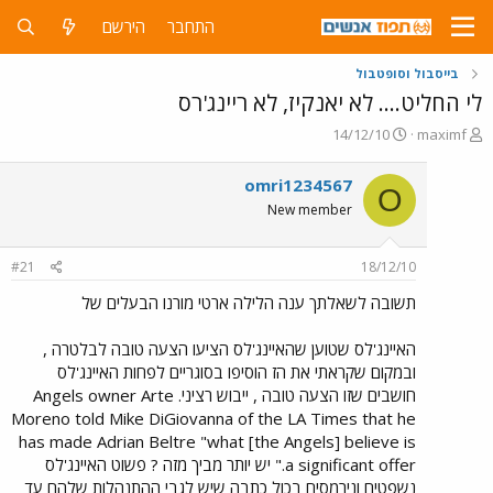
התחבר
הירשם
בייסבול וסופטבול
לי החליט.... לא יאנקיז, לא ריינג'רס
פ
פ
14/12/10
maximf
ו
ו
ת
ר
omri1234567
O
ח
ס
New member
ה
ם
נ
ב
ו
ת
#21
18/12/10
ש
א
א
ר
תשובה לשאלתך ענה הלילה ארטי מורנו הבעלים של
י
ך
האיינג'לס שטוען שהאיינג'לס הציעו הצעה טובה לבלטרה ,
ובמקום שקראתי את הז הוסיפו בסוגריים לפחות האיינג'לס
חושבים שזו הצעה טובה , ייבוש רציני. Angels owner Arte
Moreno told Mike DiGiovanna of the LA Times that he
has made Adrian Beltre "what [the Angels] believe is
a significant offer." יש יותר מביך מזה ? פשוט האיינג'לס
נשפטים ונירמסים בכול כתבה שיש לגבי ההתנהלות שלהם עד