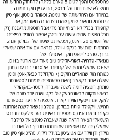
פרוספקטס והפך לטופ 5 פארם בליגה) להתחזק מחדש. וזה
ממש לא שהם ויתרו על 2011, הם עדיין חזק בתמונה
במיוחד עם היחלשותה של טמפה. וכאוהד בוסטון, אוף סיזן
די חלומי. גונזאלז שחקן שהם רצו הרבה מאוד זמן, את
קרופורד בכלל לא רציתי יותר מדי אבל תוספת מרעננת (רק
מכל הSBים שהיה עושה על וריטק אפשר להוריד לפיצ'ינג
של הסוקס 20 ראנס), ועכשיו גם שיפור של הבולפן עם 2
החתמות יפות של ג'נקס ו-ווילר, כנראה עם עוד איזה שמאלי
בדרך. סה"כ ליינאפ חזק - אינפילד של
גונזאלז-פדרויה-לאורי-יוקיליס טוב מאוד עם אורטיז בDH,
יש OF שמאלי ומהיר של קרופורד-אלסבורי-דרו עם קמרון
כפותח מול שמאליים חזקים (+ מקדולנד כבאק-אפ) וסימן
שאלה אחד בקאצ'ר (האם סלאמצ'יה יתפתח לסטארטר
פותח). רוטציה דומה לשנה שעברה, לסטר-באקהולץ
בראש ותקווה לבאונסבאק של בקט ושנה יותר טובה של
לאקי, עם דייסקיי הווילד קארד, אופציה לא רעה כסטארטר
חמישי. וויקפילד פותח בבולפן, פפלבון נשאר לשנה אחרונה
כקלוזר ובארד/ג'נקס מטפלים באינינג ה8. פיליקס דוברנט
השמאלי הצעיר הראה שנה שעברה פוטנציאל כרילבר
שמאלי (יחד עם אופציות שהוחתמו כמו ריץ' היל ואנדרו
מילר) ודן ווילר עם אטיצ'סון במידל ריליף. סה"כ אוף סיזן טוב
מאוד שמחזיר גם את האוהדים הpink-hats