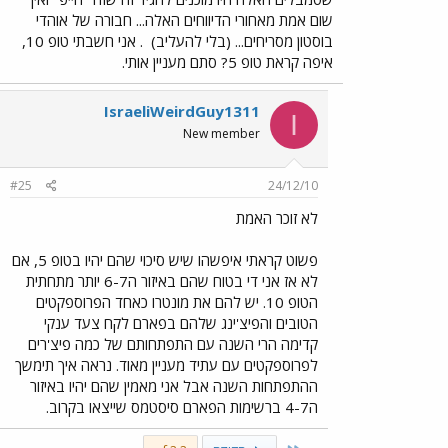
שום אמת מאחורי הדיווחים האלה... חבורה של אוהדי
בוסטון מסריחים... (בלי להעליב)
. אני חשבתי טופ 10,
איפה קראת טופ 5? סתם מעניין אותי.
IsraeliWeirdGuy1311
I
New member
#25
24/12/10
לא זוכר האמת
פשוט קראתי איפשהו שיש סיכוי שהם יהיו בטופ 5, אם
לא אז אני די בטוח שהם באיזור ה6-7 יותר מתחתית
הטופ 10. יש להם את מונטרו כאחד הפרוספקטים
הטובים והפיצ'ינג שלהם בפארם לקח צעד ענקי
קדימה הרי השנה עם התפתחותם של כמה פיצ'רים
לפרוספקטים עם עתיד מעניין מאוד. נראה איך תימשך
ההתפתחות השנה אבל אני מאמין שהם יהיו באיזור
ה4-7 ברשימות הפארם סיסטמס שייצאו בקרוב.