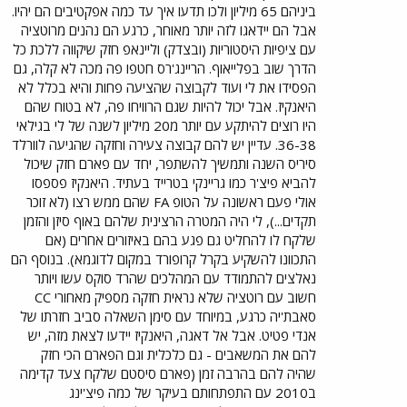
ביניהם 65 מיליון ולכו תדעו איך עד כמה אפקטיבים הם יהיו.
אבל הם יידאגו לזה יותר מאוחר, כרגע הם נהנים מרוטציה
עם ציפיות היסטוריות (ובצדק) וליינאפ חזק שיקווה ללכת כל
הדרך שוב בפלייאוף. הריינג'רס חטפו פה מכה לא קלה, גם
הפסידו את לי ועוד לקבוצה שהציעה פחות והיא בכלל לא
היאנקיז. אבל יכול להיות שגם הרוויחו פה, לא בטוח שהם
היו רוצים להיתקע עם יותר מ20 מיליון לשנה של לי בגילאי
36-38. עדיין יש להם קבוצה צעירה וחזקה שהגיעה לוורלד
סיריס השנה ותמשיך להשתפר, יחד עם פארם חזק שיכול
להביא פיצ'ר כמו גריינקי בטרייד בעתיד. היאנקיז פספסו
אולי פעם ראשונה על הטופ FA שהם ממש רצו (לא זוכר
תקדים...), לי היה המטרה הרצינית שלהם באוף סיזן והזמן
שלקח לו להחליט גם פגע בהם באיזורים אחרים (אם
התכוונו להשקיע בקרל קרופורד במקום לדוגמא). בנוסף הם
נאלצים להתמודד עם המהלכים שהרד סוקס עשו ויותר
חשוב עם רוטציה שלא נראית חזקה מספיק מאחורי CC
סאבת'יה כרגע, במיוחד עם סימן השאלה סביב חזרתו של
אנדי פטיט. אבל אל דאגה, היאנקיז יידעו לצאת מזה, יש
להם את המשאבים - גם כלכלית וגם הפארם הכי חזק
שהיה להם בהרבה זמן (פארם סיסטם שלקח צעד קדימה
ב2010 עם התפתחותם בעיקר של כמה פיצ'ינג