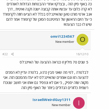
כה באוף סיזן הזה , ובצדק!! אחרי ההבטחות הגדולות לאוהדים
לא קרה כלום עד עכשיו אותה קבוצה ישנה זקנה ואיטית , דרך
אגב ארטי מורנו טוען שהאיינג'לס בכלל לא הציעו חוזה לקרופורד
כי על היום הראשון של המיטינגס הסוכן של קרופורד אמר להם
שיש לו כבר הצעה!!!
omri1234567
O
New member
#22
18/12/10
5 שנים 70 מיליון זו כנראה ההצעה של האיינג'לס
לבלטרה , לפי מה שאני מבין כרגע, בלטרה עדיין לא הסכים
להצעה הזו וגם אומרים שהאיינג'לס לא יעלו מהסכום הזה. אני
מקווה שזה יספיק , כי אם לא ונפסיד גם אותו אני חושב שנוכרז
רשמית כלוזרים הגדולים ביותר של האוף סיזן הזה
IsraeliWeirdGuy1311
I
New member