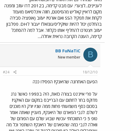
לעניינים...לצערי. עם מבט קדימה, ב2012 דרו עוזב ומפנה
מקום לראיין קאליש מהסיסטם, חוזה איגלסיאס מועמד
לקחת את תפקיד הSS ואם אורטיז יעזוב (אופציה סבירה
בהחלט) יכול להיות שיוקיליס/גונזאלז יעבור לDH. פפלבון
יעזוב ויצטרכו להחליף אותו כקלוזר. אבל למה להסתכל
קדימה, העונה הקרובה נראית אחלה....
BB FuNaTiC
B
New member
#24
18/12/10
הפעם האחרונה שהיאנקיז הפסידו ככה
על פרי אייג'נט בצורה כזאת, היה ב1993 כאשר גרג
מדוקס בחר לחתום עם הברייבס במקום עם האיקניז
בסכום כסף משמעותי פחות ממה שניו יורק היו מוכנים
לשלם. לגבי הפארם של היאנקיז, מעניין שאתה אומר
טופ 5 כי התווכחתי עכשיו שבוע שלם עם הפורום של
וואלה לגבי כמה שהפארם של היאנקיז השתפר וכל מה
שטמבלים האלה היו מוכנים להגיד זה שזה" הייפ" ואין