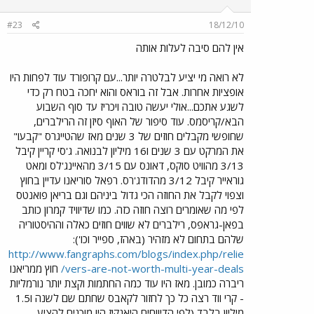
#23
18/12/10
אין להם סיבה לעלות אותה
לא רואה מי יציע לבלטרה יותר...עם קרופורד עוד לפחות היו
אופציות אחרות. אבל זה בוראס והוא יחכה בטח רק כדי
לשגע אתכם...אולי יעשה טובה ויכריז עד סוף השבוע
הבא/קריסמס. עוד סיפור של האוף סיזן זה הרילברים,
שחופשי מקבלים חוזים של 3 שנים מאז שהטייגרס "קבעו"
את המרקט עם 3 שנים ו16 מיליון לבנואה. ג'סי קריין קיבל
3/13 מהוויט סוקס, דאונס עם 3/15 מהאיינג'לס ומאט
גוראייר קיבל 3/12 מהדודג'רס. רפאל סוריאנו עדיין בחוץ
וצפוי לקבל את החוזה הכי גדול ביניהם וגם בריאן פואנטס
לפי מה שאומרים רוצה חוזה כזה. כמו שדיוויד קמרון כותב
בפאן-גראפס, רילברים לא שווים חוזים כאלה וההיסטוריה
שלהם בתחום לא מזהיר (באהז, ספייר וכו'):
http://www.fangraphs.com/blogs/index.php/relie
vers-are-not-worth-multi-year-deals/
חוץ ממריאנו
ריברה כמובן. מאז היו עוד כמה החתמות וקצת יותר נורמליות
- קרי ווד רצה כל כך לחזור לקאבס שחתם שם לשנה ו1.5
מיליון בלבד (לפי הדיווחים היאנקיז היו מוכנים להציע