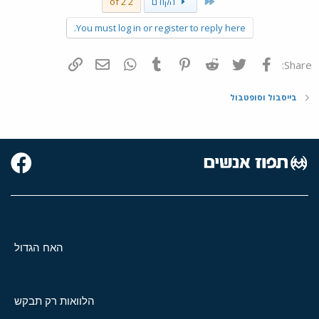
First
הקודם
2 of 2
You must log in or register to reply here.
פייסבוק
Twitter
Reddit
Pinterest
Tumblr
WhatsApp
דואר אלקטרוני
הוסף קישור
Share:
בייסבול וסופטבול
האח הגדול
הלוואות רק תבקש