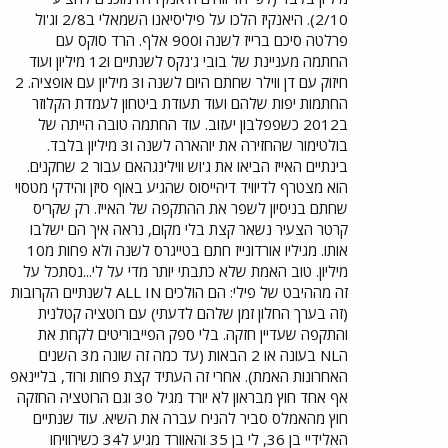
2/10). היאנקיז הלכו על פיליסיאנו השמאלי ב2/8 וג'ול
פרלטה סיכם ברייז לשנה ו900 אלף. הרד סוקס עם
החתמה מעניינת של בובי ג'נקס לשנתיים ו12 מיליון ועוד
חיזוק עם דן ווילר שחתם היום לשנה ו3 מיליון עם אופציה. 2
החתמות יפות שלהם ועוד תעודת ביטחון לעמדת הקלוזר
ב2012 כשפפלבון יעזוב. עוד החתמה טובה הייתה של
בולטימור שהחזירה את יוהארה לשנה ו3 מיליון בלבד.
בינתיים האייז הביאו את ג'וש ווילינגהאם עבור 2 שחקנים.
הוא מצטרף לדיוויד דיהייסוס שהגיע באוף סיזן והידקי מטסוי
שחתם בניסיון לשפר את ההתקפה של האייז. רק שקריס
קרטר הצעיר נשאר קצת בלי מקום, נראה איך הם ישלבו
אותו. מגיליו אורדונייז חתם בטייגרס לשנה ולא פחות מ10
מיליון. טוב האמת שלא כתבתי יותר מדי על לי...נסתכל על
זה מההיבט של פילי: הם הולכים ALL IN לשנתיים הקרובות
(זה בערך החלון זמן שלהם לדעתי) עם רוטציה קטלנית
והתקפה שעדיין חזקה. בלי ספק הפייבוריטים לקחת את
הNL בעונה או 2 הבאות (עד כמה זה שונה מ3 השנים
האחרונות האמת). אחרי זה העתיד קצת פחות ורוד, בליינאפ
אף אחד חוץ מבראון לא יורד מגיל 30 וגם הרוטציה החזקה
חוץ מהאמלס סביר להניח עברה את השיא. עוד שנתיים
האלידיי בן 36, לי בן 35 והאוורד מגיע ל34 כשירוויחו