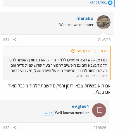
R
kangaroo1
e
a
c
marabo
t
Well-known member
i
o
n
#31
21/6/26
s
:
נכתב ע"י evglev1:
גם הצבא לא רוצה שיפסיקו ללמוד תורה, הוא גם מוכן לאפשר להם
ללמוד בצבא והם גם חופשיים להמשיך בעוד שלוש שנות סדיר ואם
תשלום החוב לחברת החשמל הוא על חשבון אוכל, מי שגווע ברעב
לא יכול ללמוד תורה.
אם הוא בשירות צבאי הזמן והמקום לשבת ללמוד מוגבל מאוד
אם בכלל.
evglev1
E
Well-known member
מנהל
#32
21/6/26