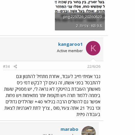
20260620_225726.png
KB 9.8 · צפיות: 2
kangaroo1
K
Active member
#34
22/6/26
גבר אמיתי חייב לעבוד, אחרת מתחיל להתנוון וגם
להתבטל בפני אשתו, זה נעים לך לבקש דמי כיס
מאשתך העובדת בהייטק? לא נראה לי, יש מספיק שעות
ביממה ללמוד תורה ויש תקופות יותר מתאימות ויש פחות.
אפשר גם להשלים הרבה בגילאי 40+ שהילדים גדולים
וכו' בגיל 21 אתה צעיר,סוס , צריך לתת לאנרגיות לצאת
בעבודה פיזית
marabo