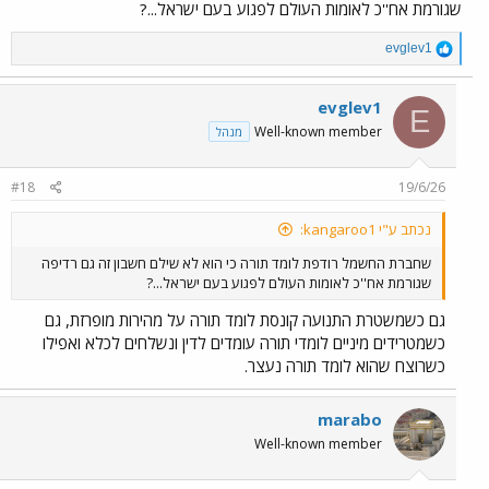
שגורמת אח''כ לאומות העולם לפגוע בעם ישראל...?
R
evglev1
e
a
c
evglev1
E
t
Well-known member
מנהל
i
o
n
#18
19/6/26
s
:
נכתב ע"י kangaroo1:
שחברת החשמל רודפת לומד תורה כי הוא לא שילם חשבון זה גם רדיפה
שגורמת אח''כ לאומות העולם לפגוע בעם ישראל...?
גם כשמשטרת התנועה קונסת לומד תורה על מהירות מופרזת, גם
כשמטרידים מיניים לומדי תורה עומדים לדין ונשלחים לכלא ואפילו
כשרוצח שהוא לומד תורה נעצר.
marabo
Well-known member