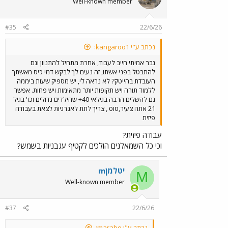
Well-known member
#35
22/6/26
נכתב ע"י kangaroo1:
גבר אמיתי חייב לעבוד, אחרת מתחיל להתנוון וגם
להתבטל בפני אשתו, זה נעים לך לבקש דמי כיס מאשתך
העובדת בהייטק? לא נראה לי, יש מספיק שעות ביממה
ללמוד תורה ויש תקופות יותר מתאימות ויש פחות. אפשר
גם להשלים הרבה בגילאי 40+ שהילדים גדולים וכו' בגיל
21 אתה צעיר,סוס , צריך לתת לאנרגיות לצאת בעבודה
פיזית
עבודה פיזית?
וכי כל השמאלנים הולכים לקטיף עגבניות בשמש?
mיטלמן
M
Well-known member
#37
22/6/26
נכתב ע"י marabo: