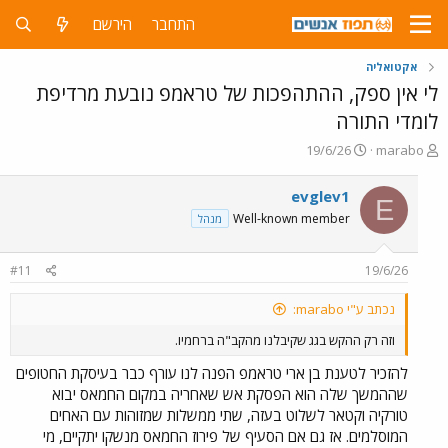
התחבר
הירשם
אקטואליה
לי אין ספק, ההתהפכות של טראמפ נובעת מרדיפת
לומדי התורה
פ
פ
19/6/26
marabo
ו
ו
ת
ר
evglev1
E
ח
ס
Well-known member
מנהל
ה
ם
נ
ב
ו
ת
#11
19/6/26
ש
א
א
ר
נכתב ע"י marabo:
י
ך
וזה רק ההקש בגג שקיבלנו מהקב"ה ברחמיו.
להזכיר לטענת בן ארי טראמפ הפנה לנו עורף כבר בעיסקת החטופים
שההמשך שלה הוא הפסקת אש שאחריה במקום החמאס יבוא
טורקיה וקטאר לשלוט בעזה, שתי ממשלות שמזוהות עם האחים
המוסלמים. אז גם אם הסעיף של פירוז החמאס מנשקו יתקיים, מי