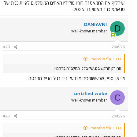
שיחליף את החמאס זה הוריו מולידיו האחים המוסלמים לפי תוכנית של
טראמפ כבר מאטוקבר 2025.
DANIAVNI
D
Well-known member
#20
20/6/26
נכתב ע"י marabo:
וזה רק ההקש בגג שקיבלנו מהקב"ה ברחמיו.
ולי אין ספק שכששופכים מים על נייר רגיל הנייר מתרטב.
certified.woke
C
Well-known member
#23
20/6/26
נכתב ע"י marabo: