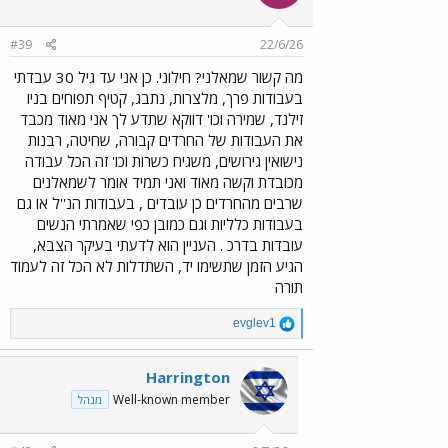
#39
22/6/26
מה קשור שמאלני? חילוני. כן אני עד גיל 30 עבדתי
בעבודות פרך, מלצרות, נתבג, קטיף תפוחים בניו
זילנד, שמירה וכו' דווקא שתדע לך אני מאוד מכבד
את העבודות של החרדים קבורה, שחיטה, רבנות
נישואין גירושים, משגיח כשרות וכו' זה הכל עבודה
מכובדת וקשה מאוד ואני תמיד אומר לשמאלנים
שרבים מהחרדים כן עובדים , בעבודות הנ''ל או גם
בעבודות כלליות וגם כמובן כפי שאמרתי הנשים
עובדות בדרכ . העניין הוא לדעתי בעיקר הצבא,
הגיע הזמן שתשימו יד, השתדלות לא הכל זה לעמוד
תורה
R
evglev1
e
a
c
Harrington
t
Well-known member
מנהל
i
o
n