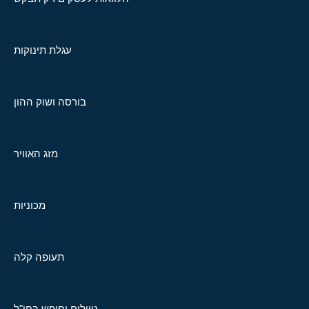
עגלת תינוקות
בורסה ושוק ההון
מזג האוויר
מכוניות
תעופה קלה
טיולים וחופש בחו"ל