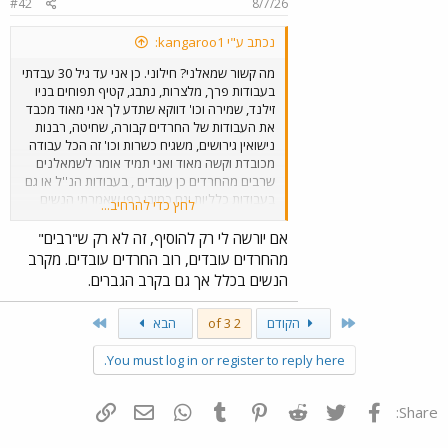
#42
8/7/26
s
:
נכתב ע"י kangaroo1:
מה קשור שמאלני? חילוני. כן אני עד גיל 30 עבדתי
בעבודות פרך, מלצרות, נתבג, קטיף תפוחים בניו
זילנד, שמירה וכו' דווקא שתדע לך אני מאוד מכבד
את העבודות של החרדים קבורה, שחיטה, רבנות
נישואין גירושים, משגיח כשרות וכו' זה הכל עבודה
מכובדת וקשה מאוד ואני תמיד אומר לשמאלנים
שרבים מהחרדים כן עובדים , בעבודות הנ''ל או גם
בעבודות כלליות וגם כמובן כפי שאמרתי הנשים
לחץ כדי להרחיב...
עובדות בדרכ . העניין הוא לדעתי בעיקר הצבא,
הגיע הזמן שתשימו יד, השתדלות לא הכל זה לעמוד
אם יורשה לי רק להוסיף, זה לא רק ש"רבים"
תורה
מהחרדים עובדים, רוב החרדים עובדים. מקרב
הנשים בכלל אך גם בקרב הגברים.
Last
First
הקודם
2 of 3
הבא
You must log in or register to reply here.
פייסבוק
Twitter
Reddit
Pinterest
Tumblr
WhatsApp
דואר אלקטרוני
הוסף קישור
Share: