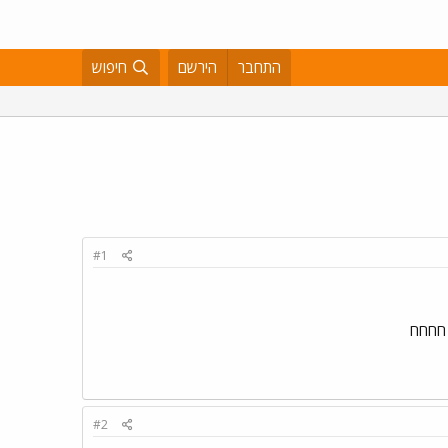
התחבר
הירשם
חיפוש
#1
 חחחח
#2