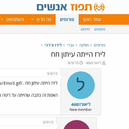
עמוד ראשי
פורומים
מה חדש
משתמשים
פוסטים
חיפוש
פורומים
מוזיקה
עברי
לירז צ'רכי
לירז הייתה עיתון חח
פ
פ
ליאורוש46
8/9/10
ו
ו
ת
ר
8/9/10
ח
ס
ל
לירז הייתה עיתון חח ../images/Emo3.gif
ה
ם
נ
ב
ו
ת
האמת זה כתבה שהייתה על ריטה וצ
ש
א
ליאורוש46
א
ר
י
New member
ך
8/9/10