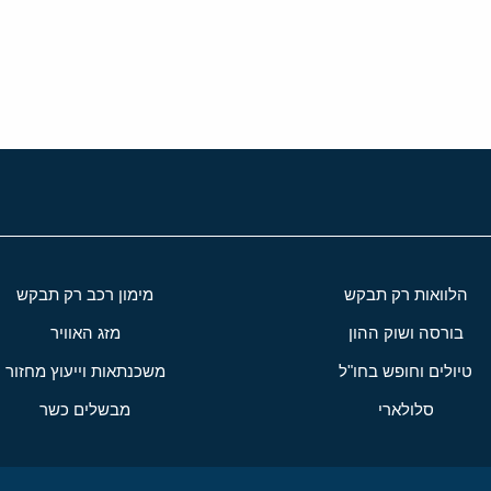
י
שור
הלוואות רק תבקש
מימון רכב רק תבקש
בורסה ושוק ההון
מזג האוויר
טיולים וחופש בחו"ל
משכנתאות וייעוץ מחזור
סלולארי
מבשלים כשר