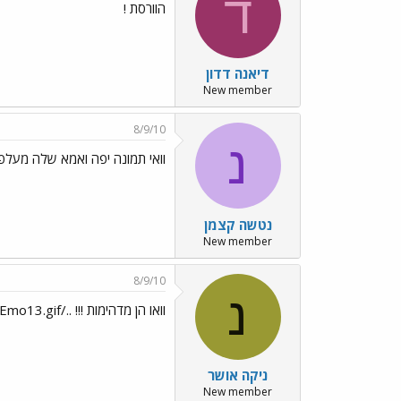
ד
הוורסת !
דיאנה דדון
New member
8/9/10
נ
וואי תמונה יפה ואמא שלה מעל
נטשה קצמן
New member
8/9/10
נ
וואו הן מדהימות !!! ../images/Emo13.gif
ניקה אושר
New member