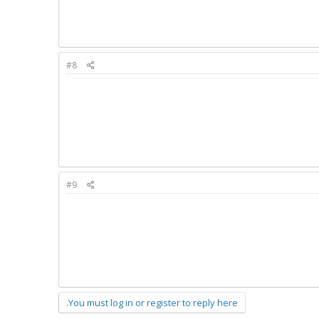
#8
#9
You must log in or register to reply here.