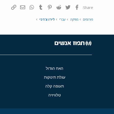
פייסבוק
Twitter
Reddit
Pinterest
Tumblr
WhatsApp
דואר אלקטרונ
הוסף קי
Share:
פורומים
מוזיקה
עברי
לירז צ'רכי
האח הגדול
עגלת תינוקות
תעופה קלה
טלוויזיה