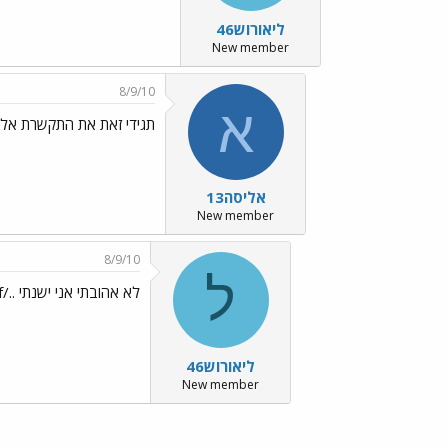
ליאורוש46
New member
8/9/10
א
תגידי זאת את התקשרת אליי ב10:30 בב
אליסה13
New member
8/9/10
ל
לא אהובתי אני ישנתי ../images/Emo6.gif
ליאורוש46
New member