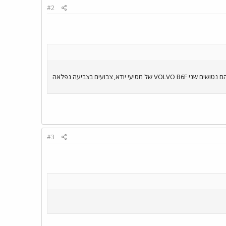
#2
שלחו אותי לבית שמש, לא נורא! לפני העיר, לבאים מכיוון שער הגיא, כקילומטר וחצי לפני תחנת הרכבת מצד ימין, עומדים להם נטושים שני VOLVO B6F של מסיעי יודא, צבועים בצביעה נפלאה
#3