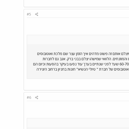
#5
60-7 לשעברים של מע"צ ואגד. מי שרק יכול שיצלם אותם זה פשוט מדהים איך הזמן עצר שם מלכת ואוטובוסים
והמוזנחים. הלוואי שמישהו יצלם בבני ברק. אגב גם לחברות
האוטובוסים הבני ברקיות :"טיולי הנשיא" , "דרכי נועם" . היו בעבר אוטובוסים די ישנים לשעברים של דן ואגד משנות ה 60-70 שעד לפני שנתיים בערך עוד נסעו בעיקר בהסעות וכיום הם
אוטובוסים של חברת " טיולי הנשיא" חונות בחניון ברחוב היצירה
#6