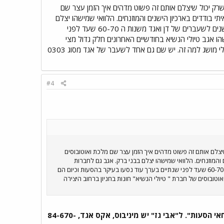
ים משנות ה 60-70 לשעברים של מע"צ ואגד. מי שרק יכול שיצלם אותם זה פשוט מדהים איך הזמן עצר שם
 בודדים בארכיון הישנים והמוזנחים. הלוואי שמישהו יצלם
בבני ברק. אגב גם לחברות האוטובוסים הבני ברקיות :"טיולי הנשיא" , "דרכי נועם" . היו בעבר אוטובוסים די ישנים לשעברים של דן ואגד משנות ה 60-70 שעד לפני
שהו אגב טיולי הנשיא בחודשיים האחרונים חלק גדול מצי
האוטובוסים של חברת " טיולי הנשיא" חונות בחניון ברחוב היצירה שפתח תקוה (אזור תעשיה קרית אריה) ואין לי מושג למה זה. יש שם גם אחד לשעבר של אגד מסוג 0303
#4
60-7 לשעברים של מע"צ ואגד. מי שרק יכול שיצלם אותם זה פשוט מדהים איך הזמן עצר שם מלכת ואוטובוסים
והמוזנחים. הלוואי שמישהו יצלם בבני ברק. אגב גם לחברות
האוטובוסים הבני ברקיות :"טיולי הנשיא" , "דרכי נועם" . היו בעבר אוטובוסים די ישנים לשעברים של דן ואגד משנות ה 60-70 שעד לפני שנתיים בערך עוד נסעו בעיקר בהסעות וכיום הם
אוטובוסים של חברת " טיולי הנשיא" חונות בחניון ברחוב היצירה
אני יודע שיש מיניבוס איווקו ומידיבוס מאן איירזר, שהיו של יונייטד טורס בעבר, וכיום הם של "יוחאי הסעות". ל"אבי גז" יש מיניבוס, אקס אגד, 84-670-