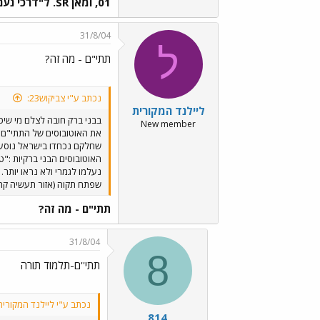
01, ומאן SR. ל"דרכי נעם" יש SU , שנשאר בצביעה של דן. ובטח יש עוד.
31/8/04
ל
תתי"ם - מה זה?
נכתב ע"י צביקוש23:
ליילנד המקורית
בבני ברק חובה לצלם מי שיכ
New member
שחלקם נכחדו בישראל נוסעים 
נעלמו לגמרי ולא נראו יותר.
שפתח תקוה (אזור תעשיה קרית 
תתי"ם - מה זה?
31/8/04
8
תתי''ם-תלמוד תורה
נכתב ע"י ליילנד המקורית
814