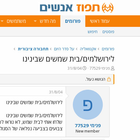
עמוד ראשי
פורומים
מה חדש
משתמשים
פוסטים
חיפוש
פורומים
אקטואליה
על סדר היום
תחבורה ציבורית
לירושלמים/בית שמשים שבינינו
פ
פ
פנימי 77529
31/8/04
ו
ו
ת
הנושא נעול.
ר
ח
ס
ה
ם
31/8/04
נ
ב
פ
ו
ת
לירושלמים/בית שמשים שבינינו
ש
א
א
ר
לירושלמים/בית שמשים שבינינו
י
ך
פנימי 77529
צבועים בצביעה נפלאה של הסגול 
New member