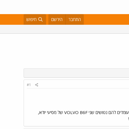
התחבר
הירשם
חיפוש
#1
שלחו אותי לבית שמש, לא נורא! לפני העיר, לבאים מכיוון שער הגיא, כקילומטר וחצי לפני תחנת הרכבת מצד ימין, עומדים להם נטושים שני VOLVO B6F של מסיעי יודא,