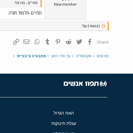
תתי"ם - מה זה?
New member
תתי''ם-תלמוד תורה
הנושא נעול.
פייסבוק
Twitter
Reddit
Pinterest
Tumblr
WhatsApp
דואר אלקטרונ
הוסף קי
Share:
פורומים
אקטואליה
על סדר היום
תחבורה ציבורית
האח הגדול
עגלת תינוקות