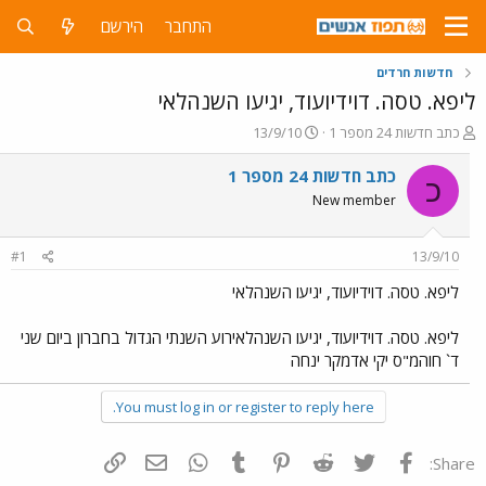
התחבר
הירשם
חדשות חרדים
ליפא. טסה. דוידיועוד, יגיעו השנהלאי
פ
פ
כתב חדשות 24 מספר 1
13/9/10
ו
ו
ת
ר
כתב חדשות 24 מספר 1
כ
ח
ס
New member
ה
ם
נ
ב
ו
ת
#1
13/9/10
ש
א
א
ר
ליפא. טסה. דוידיועוד, יגיעו השנהלאי
י
ך
ליפא. טסה. דוידיועוד, יגיעו השנהלאירוע השנתי הגדול בחברון ביום שני
ד` חוהמ"ס יקי אדמקר ינחה
You must log in or register to reply here.
פייסבוק
Twitter
Reddit
Pinterest
Tumblr
WhatsApp
דואר אלקטרוני
הוסף קישור
Share: