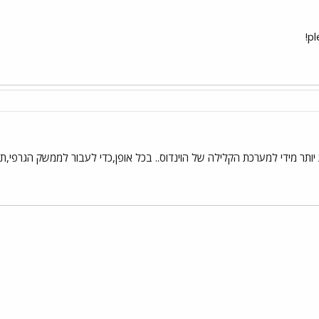
pl
תר מידי למערכת הקלילה של הוינדוס.. בכל אופן,כדי לעבור לממשק הגרפי,תקיש tX eYaL
י
שור