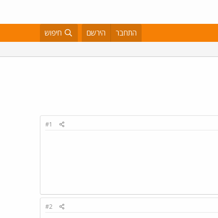
התחבר
הירשם
חיפוש
#1
#2