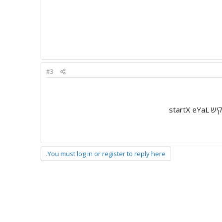
#3
star
You must log in or register to reply here.