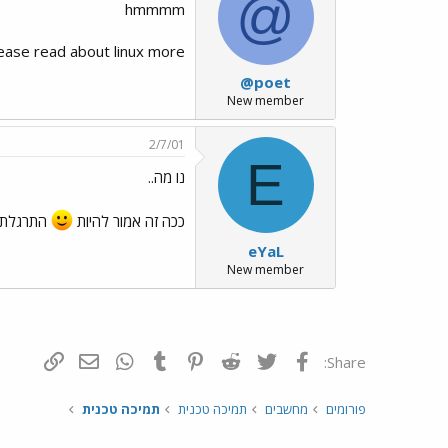
@
hmmmm
ease read about linux more!
@poet
New member
2/7/01
E
נו מה..
ככה זה אמור להיות
התרגלת יו
eYaL
New member
פייסבוק
Twitter
Reddit
Pinterest
Tumblr
WhatsApp
דואר אלקטרונ
הוסף קי
Share:
פורומים
מחשבים
תמיכה טכנית
תמיכה טכנית