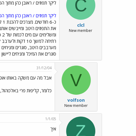
C
ליקר תפוזים / ראובן כהן מתוך הס
ליקר תפוזים / ראובן כהן מתוך הס
clcl
New member
סוגרים את המיכל ומניחים ליישון נוסף של
31/12/04
V
אבל מה עם משקה באותו אופן
כלומר, קליפות פרי באלכוהול, 
volfson
New member
1/1/05
Z
איך