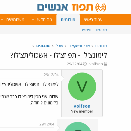
עמוד ראשי
פורומים
מה חדש
משתמשים
פוסטים
חיפוש
פורומים
אוכל ומשקאות
אוכל
מתכונים
לימונצ'לו - תפוזצ'לו - אשכוליתצ'לו?
פ
פ
29/12/04
volfson
ו
ו
ת
ר
29/12/04
ח
ס
V
לימונצ'לו - תפוזצ'לו - אשכוליתצ'לו
ה
ם
נ
ב
ו
ת
שלום. אני מכין לימונצ'לו כבר שנת
ש
א
בלימונים ? תודה.
volfson
א
ר
י
New member
ך
29/12/04