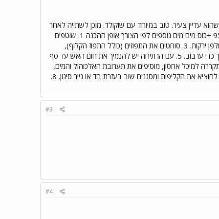
הוא עדיין צעיר. טוב במיוחד עם שוקולד. מוכן לשתייה לאחר
כ-6 חודשים. מצרכים להכנת 1 ליטר חומרים 4 תפוזים גדולים ומתוקים 1/2 1 - 2 כוסות סוכר 1 כוס אלכוהול 95% +כוס מים מים נוספים לפי הצורך אופן ההכנה 1. שוטפים
את התפוזים היטב ומייבשים אותם בטפיחות קלות. 2. מקלפים מתפוז אחד את השכבה הדקה החיצונית בעזרת קולפן ירקות. 3. סוחטים את התפוזים (כולל התפוז הקלוף),
ומשלימים עם מים לכמות של 2 כוסות. 4. שמים בסיר את המיץ, את הקליפות ואת הסוכר, מערבבים ומרתיחים תוך כדי ערבוב. 5. עם הרתיחה יש להנמיך את חום האש עד סף
ם מהאש וממתינים שיתקרר. 6. שופכים את התערובת שהתקררה למיכל אחסון, מוסיפים את תערובת האלכוהול והמים,
מערבבים היטב, סוגרים ומניחים למשך שלושה חודשים. 7. מסננים את התערובת בעזרת מסננת מתכת על-מנת להוציא את הקליפות ומסננים שוב בעזרת בד או נייר סינון. 8.
#3
#4