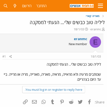
התחבר
הירשם
מאריה קארי
ליליה טוב כבשים שלי... הגעתי למסקנה
פ
פ
18/1/03
eranmc
ו
ו
ת
ר
eranmc
E
ח
ס
New member
ה
ם
נ
ב
ו
ת
#1
18/1/03
ש
א
א
ר
ליליה טוב כבשים שלי... הגעתי למסקנה
י
ך
שכותבים מרעיה ולא מראייה, מראיה, מאריה, מארייה, מריה או מרייה. ביי
עד היום בצהריים.
You must log in or register to reply here.
פייסבוק
Twitter
Reddit
Pinterest
Tumblr
WhatsApp
דואר אלקטרוני
הוסף קישור
Share: