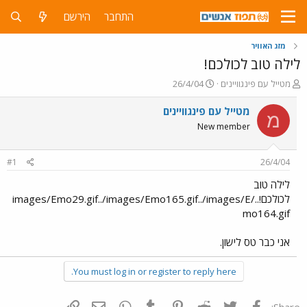
התחבר
הירשם
מזג האוויר
לילה טוב לכולכם!
פ
פ
מטייל עם פינגוויינים
26/4/04
ו
ו
ת
ר
מטייל עם פינגוויינים
מ
ח
ס
New member
ה
ם
נ
ב
ו
ת
#1
26/4/04
ש
א
א
ר
לילה טוב
י
לכולכם!../images/Emo29.gif../images/Emo165.gif../images/E
ך
mo164.gif
אני כבר טס לישון.
You must log in or register to reply here.
פייסבוק
Twitter
Reddit
Pinterest
Tumblr
WhatsApp
דואר אלקטרוני
הוסף קישור
Share: