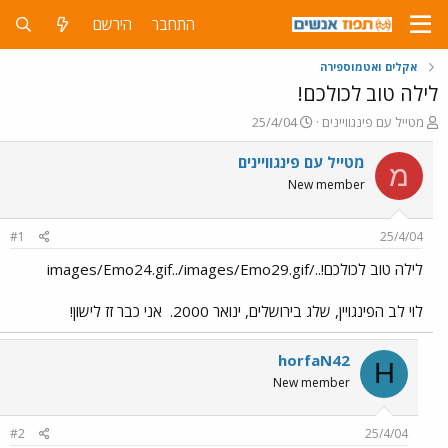
התחבר
הירשם
אקלים ואטמוספירה
לילה טוב לכולכם!
פ
פ
מטייל עם פינגוויינים
25/4/04
ו
ו
ת
ר
מטייל עם פינגוויינים
מ
ח
ס
New member
ה
ם
נ
ב
ו
ת
#1
25/4/04
ש
א
א
ר
לילה טוב לכולכם!../images/Emo24.gif../images/Emo29.gif
י
ך
לוי לב הפינגויין, שלג בירושלים, ינואר 2000.
אני כבר זז לישון!
horfaN42
H
New member
#2
25/4/04