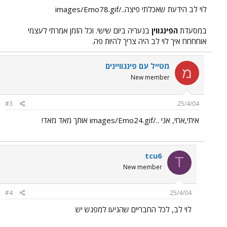
לוי לב הידעת שאכלתי פיצה../images/Emo78.gif
במסעדת
הפינגווין
בנעריה ביום שישי. וכל הזמן אמרתי לעצמי
אוחחחח איך לוי לב היה צריך להיות פה.
מטייל עם פינגוויינים
מ
New member
#3
25/4/04
איתי,אחי, אני ../images/Emo24.gif אותך מאד מאד!
tcu6
T
New member
#4
25/4/04
לוי לב, לכל החבריים שהגיעו למפגש יש