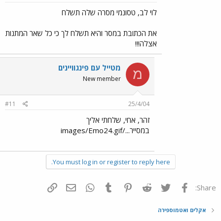
לוי לב, טסונמי מסרה שלה תשלח
את הכתובת במסר והיא תשלח לך כי כל שאר המתנות
אצלה!!!
מטייל עם פינגוויינים
מ
New member
#11
25/4/04
זהר, אחי, שלחתי אליך
במסייר.../images/Emo24.gif
You must log in or register to reply here.
פייסבוק
Twitter
Reddit
Pinterest
Tumblr
WhatsApp
דואר אלקטרוני
הוסף קישור
Share:
אקלים ואטמוספירה