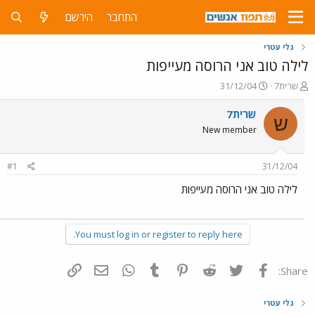
התחבר
הירשם
גלי עטרי
לילה טוב אני הרוסה מעייפות
פ
פ
שרית7
31/12/04
ו
ו
ת
ר
שרית7
ש
ח
ס
New member
ה
ם
נ
ב
ו
ת
#1
31/12/04
ש
א
א
ר
לילה טוב אני הרוסה מעייפות
י
ך
You must log in or register to reply here.
פייסבוק
Twitter
Reddit
Pinterest
Tumblr
WhatsApp
דואר אלקטרוני
הוסף קישור
Share:
גלי עטרי