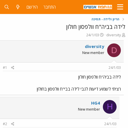
התחבר
הירשם
הריון ולידה - תמיכה
לידה בביה"ח וולפסון חולון
פ
פ
24/1/03
diversity
ו
ו
ת
ר
diversity
D
ח
ס
New member
ה
ם
נ
ב
ו
ת
#1
24/1/03
ש
א
א
ר
לידה בביה"ח וולפסון חולון
י
ך
רציתי לשמוע דיעות לגבי לידה בבי"ח וולפסון בחולון
HG4
H
New member
#2
24/1/03