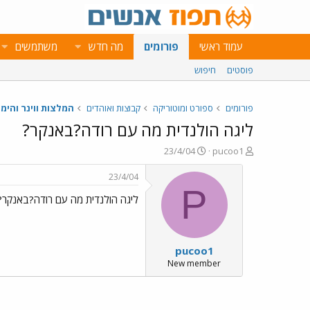
עמוד ראשי
פורומים
מה חדש
משתמשים
פוסטים
חיפוש
פורומים
ספורט ומוטוריקה
קבוצות ואוהדים
המלצות ווינר והימו
ליגה הולנדית מה עם רודה?באנקר?
פ
פ
23/4/04
pucoo1
ו
ו
ת
ר
23/4/04
ח
ס
P
ליגה הולנדית מה עם רודה?באנקר?
ה
ם
נ
ב
ו
ת
ש
א
pucoo1
א
ר
י
New member
ך