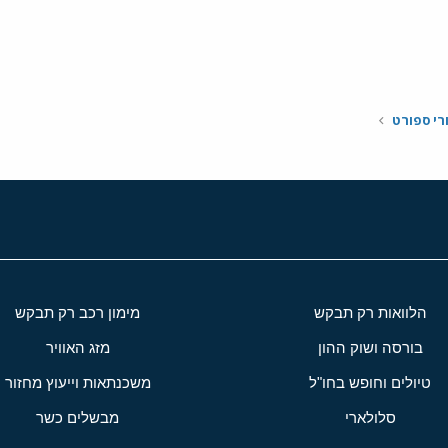
י
שור
רי ספורט
הלוואות רק תבקש
מימון רכב רק תבקש
בורסה ושוק ההון
מזג האוויר
טיולים וחופש בחו"ל
משכנתאות וייעוץ מחזור
סלולארי
מבשלים כשר