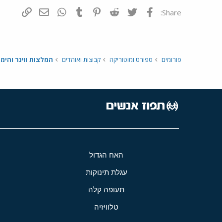
פייסבוק
Twitter
Reddit
Pinterest
Tumblr
WhatsApp
דואר אלקטרונ
הוסף קי
Share:
פורומים
ספורט ומוטוריקה
קבוצות ואוהדים
המלצות ווינר והימו
האח הגדול
עגלת תינוקות
תעופה קלה
טלוויזיה