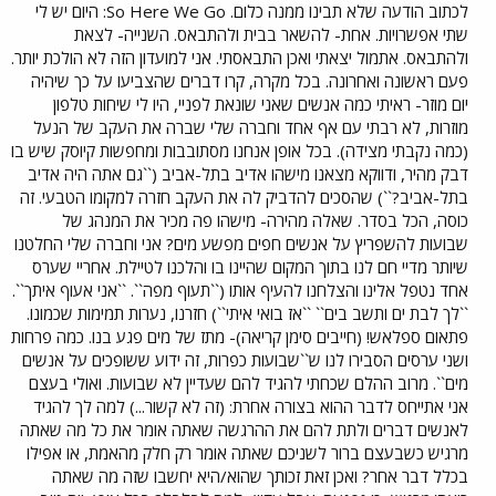
לכתוב הודעה שלא תבינו ממנה כלום. So Here We Go: היום יש לי
שתי אפשרויות. אחת- להשאר בבית ולהתבאס. השנייה- לצאת
ולהתבאס. אתמול יצאתי ואכן התבאסתי. אני למועדון הזה לא הולכת יותר.
פעם ראשונה ואחרונה. בכל מקרה, קרו דברים שהצביעו על כך שיהיה
יום מוזר- ראיתי כמה אנשים שאני שונאת לפניי, היו לי שיחות טלפון
מוזרות, לא רבתי עם אף אחד וחברה שלי שברה את העקב של הנעל
(כמה נקבתי מצידה). בכל אופן אנחנו מסתובבות ומחפשות קיוסק שיש בו
דבק מהיר, ודווקא מצאנו מישהו אדיב בתל-אביב (``גם אתה היה אדיב
בתל-אביב?``) שהסכים להדביק לה את העקב חזרה למקומו הטבעי. זה
כוסה, הכל בסדר. שאלה מהירה- מישהו פה מכיר את המנהג של
שבועות להשפריץ על אנשים חפים מפשע מים? אני וחברה שלי החלטנו
שיותר מדיי חם לנו בתוך המקום שהיינו בו והלכנו לטיילת. אחריי שערס
אחד נטפל אלינו והצלחנו להעיף אותו (``תעוף מפה``. ``אני אעוף איתך``.
``לך לבת ים ותשב בים`` ``אז בואי איתי``) חזרנו, נערות תמימות שכמונו.
פתאום ספלאש! (חייבים סימן קריאה)- מתז של מים פגע בנו. כמה פרחות
ושני ערסים הסבירו לנו ש``שבועות כפרות, זה ידוע ששופכים על אנשים
מים``. מרוב ההלם שכחתי להגיד להם שעדיין לא שבועות. ואולי בעצם
אני אתייחס לדבר ההוא בצורה אחרת: (זה לא קשור...) למה לך להגיד
לאנשים דברים ולתת להם את ההרגשה שאתה אומר את כל מה שאתה
מרגיש כשבעצם ברור לשניכם שאתה אומר רק חלק מהאמת, או אפילו
בכלל דבר אחר? ואכן זאת זכותך שהוא/היא יחשבו שזה מה שאתה