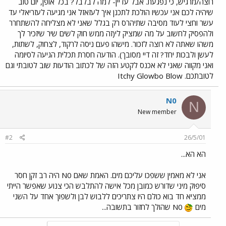
רוצה/מרגיש, כי נפגעת. אבל עדיין- למה לבלבל? בכל אופן, יום טוב
שיהיה לכם אני עכשיו הולכת לתכנן איך לעזאזל אני מגיעה לעזריאלי עד
עשר וחצי לעוד מסיבה שתיהרס רק בגלל שאני לא מצליחה להשתחרר
ולהפסיק לחשוב על מה שמציק לי(זה ממש חוק לשים שיר שיזכיר לך
משהו שאתה לא רוצה לזכור. מישהו פעם ניסה לרקוד, לצחוק, לשתות,
לעשן ולבכות יחד? זה דיי מסובך). הודעה חסרת תכלית הגיעה לסיומה
ואני מקווה שאני לא אכנס לקטע הזה של לכתוב הודעות שוב לטובתי וגם
לטובתכם. Itchy Glowbo Blow
N0
N
New member
#2
26/5/01
הא הא...
אני לא מאמין ששפכו עליכם מים. האמת שאם N0 היה רב זקן חסר
סיפוק מיני שדורש כמובן מכל אישה להתלבש הכי צנוע שאפשר הייתי
ממציא חד בוא כולם היו צתריכים ללבוש לבן ולשפוך אחד על השני
מים
N0 שהולך לחזור בתשובה...