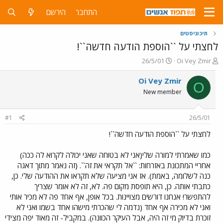
התחבר
הירשם
תיכוניסטים
לחצתי על ``הוספת הודעה חדשה``!
פ
פ
26/5/01
Oi Vey Zmir
ו
ו
ת
ר
Oi Vey Zmir
O
ח
ס
New member
ה
ם
נ
ב
ו
ת
#1
26/5/01
ש
א
א
ר
לחצתי על ``הוספת הודעה חדשה``!
י
ך
כמו שאמרתי למורה שלי(אני לא בטוחה שאני יכולה לקרוא לה ככה)
אחריי המתכונת באזרחות: ``אל תקראי את זה``. (זה נאמר מתוך דאגה
כנה לשלומה, באמת). אז אני מציעה שלא תקראו את ההודעה שלי. כן,
כתבתי אותה. כן, היא תופסת מקום פה. לא, זה לא אומר שצריך
להתפשר! אנחנו דורשים מצויינות. בכל אופן, אף אחד פה לא מכיר אותי
ואני לא מכירה אף אחד (נדמה לי שהכרתי מישהו אחד בשמו ואני לא
זוכרת בדיוק מי זה היה, אבל העיקר הכוונה). במקביל- זה מאוד יפה מצידי