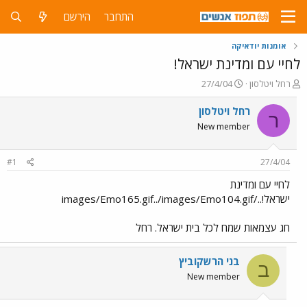
התחבר
הירשם
אומנות יודאיקה
לחיי עם ומדינת ישראל!
פ
פ
רחל ויטלסון
27/4/04
ו
ו
ת
ר
רחל ויטלסון
ר
ח
ס
New member
ה
ם
נ
ב
ו
ת
#1
27/4/04
ש
א
א
ר
לחיי עם ומדינת
י
ישראל!../images/Emo165.gif../images/Emo104.gif
ך
חג עצמאות שמח לכל בית ישראל. רחל
בני הרשקוביץ
ב
New member