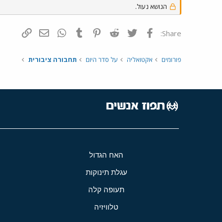
הנושא נעול.
פייסבוק
Twitter
Reddit
Pinterest
Tumblr
WhatsApp
דואר אלקטרונ
הוסף קי
Share:
פורומים
אקטואליה
על סדר היום
תחבורה ציבורית
האח הגדול
עגלת תינוקות
תעופה קלה
טלוויזיה