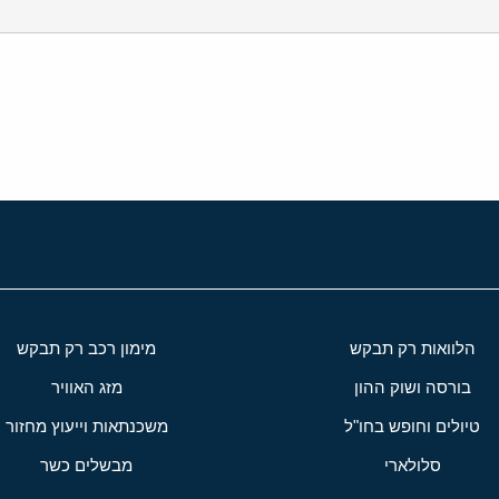
י
שור
הלוואות רק תבקש
מימון רכב רק תבקש
בורסה ושוק ההון
מזג האוויר
טיולים וחופש בחו"ל
משכנתאות וייעוץ מחזור
סלולארי
מבשלים כשר