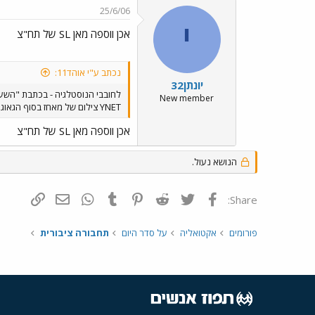
25/6/06
י
אכן ווספה מאן SL של תח"צ
נכתב ע"י אוהד11:
יונתן32
לחובבי הנוסטלגיה - בכתבת "השע
New member
YNET צילום של מאחז בסוף הגאוגרפיה עם אוטובוס של תח"צ ב"ש, אלא אם כן הגיע מדן ונצבע בצבע "מקומי"
אכן ווספה מאן SL של תח"צ
הנושא נעול.
פייסבוק
Twitter
Reddit
Pinterest
Tumblr
WhatsApp
דואר אלקטרונ
הוסף קי
Share:
פורומים
אקטואליה
על סדר היום
תחבורה ציבורית