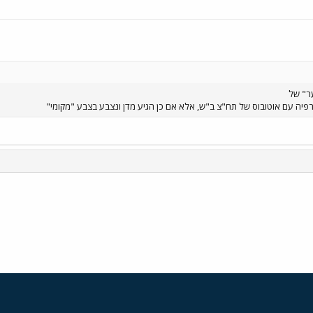
ר" של
י
שור