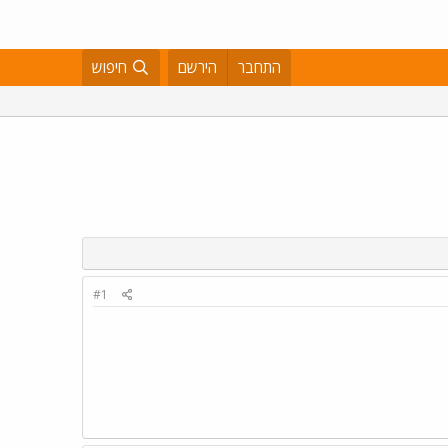
התחבר
הירשם
חיפוש
#1