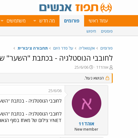
עמוד ראשי
פורומים
מה חדש
משתמשים
פוסטים
חיפוש
פורומים
אקטואליה
על סדר היום
תחבורה ציבורית
לחובבי הנוסטלגיה - בכתבת "השער" ש
פ
פ
אוהד11
25/6/06
ו
ו
ת
ר
הנושא נעול.
ח
ס
ה
ם
25/6/06
נ
ב
א
ו
ת
לחובבי הנוסטלגיה - בכתבת "השע
ש
א
א
ר
לחובבי הנוסטלגיה - בכתבת "השע
י
YNET צילום של מאחז בסוף הגאוגרפיה עם אוטובוס של תח"צ ב"ש, אלא אם כן הגיע מדן ונצבע בצבע "מקומי"
ך
אוהד11
New member