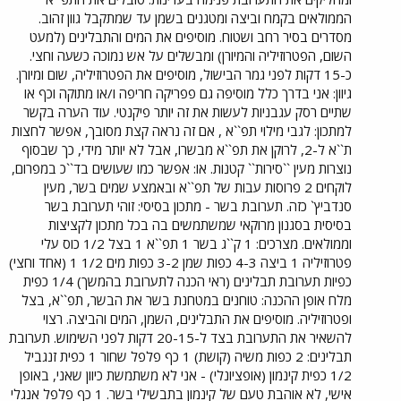
הממולאים בקמח וביצה ומטגנים בשמן עד שמתקבל גוון זהוב.
מסדרים בסיר רחב ושטוח. מוסיפים את המים והתבלינים (למעט
השום, הפטרוזיליה והמיורן) ומבשלים על אש נמוכה כשעה וחצי.
כ-15 דקות לפני גמר הבישול, מוסיפים את הפטרוזיליה, שום ומיורן.
גיוון: אני בדרך כלל מוסיפה גם פפריקה חריפה ו/או מתוקה וכף או
שתיים רסק עגבניות לעשות את זה יותר פיקנטי. עוד הערה בקשר
למתכון: לגבי מילוי תפ``א , אם זה נראה קצת מסובך, אפשר לחצות
ת``א ל-2, לרוקן את תפ``א מבשרו, אבל לא יותר מידי, כך שבסוף
נוצרות מעין ``סירות`` קטנות. או: אפשר כמו שעושים בד``כ במפרום,
לוקחים 2 פרוסות עבות של תפ``א ובאמצע שמים בשר, מעין
סנדביץ` כזה. תערובת בשר - מתכון בסיסי: זוהי תערובת בשר
בסיסית בסגנון מרוקאי שמשתמשים בה בכל מתכון לקציצות
וממולאים. מצרכים: 1 ק``ג בשר 1 תפ``א 1 בצל 1/2 כוס עלי
פטרוזיליה 1 ביצה 4-3 כפות שמן 3-2 כפות מים 1/2 1 (אחד וחצי)
כפיות תערובת תבלינים (ראי הכנה לתערובת בהמשך) 1/4 כפית
מלח אופן ההכנה: טוחנים במטחנת בשר את הבשר, תפ``א, בצל
ופטרוזיליה. מוסיפים את התבלינים, השמן, המים והביצה. רצוי
להשאיר את התערובת בצד ל-20-15 דקות לפני השימוש. תערובת
תבלינים: 2 כפות משיה (קושת) 1 כף פלפל שחור 1 כפית זנגביל
1/2 כפית קינמון (אופציונלי) - אני לא משתמשת כיוון שאני, באופן
אישי, לא אוהבת טעם של קינמון בתבשילי בשר. 1 כף פלפל אנגלי