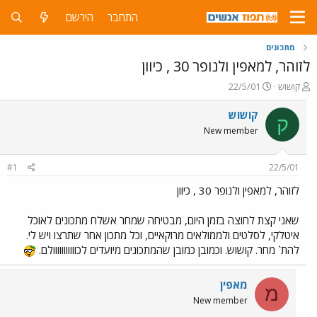
התחבר
הירשם
מתכונים
לזוהר, למאפין ולנופר 30 , כיוון
פ
פ
קושוש
22/5/01
ו
ו
ת
ר
קושוש
ק
ח
ס
New member
ה
ם
נ
ב
ו
ת
#1
22/5/01
ש
א
א
ר
לזוהר, למאפין ולנופר 30 , כיוון
י
ך
שאני קצת לחוצה בזמן היום, מבטיחה שמחר אשלח מתכונים לאוכל
איטלקי, לסלטים ולממולאים מרוקאיים, וכל מתכון אחר שתרצו ויש לי.
להת` מחר. קושוש. וכמובן כמובן שהמתכונים מיועדים לכווווווווווולם.
מאפין
מ
New member