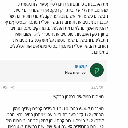
את העגבניות, טוחנים ומחזירים לסיר (פעולה זו נעשית כדי
שהרוטב יהיה ללא קוביות, רק רסק). אחרי שמחזירים לסיר,
מבשלים כשעה על אש נמוכה עד לקבלת מרקחת עדינה של
עגבניות. מכינים את תערובת הבשר עפ``י המתכון הבסיסי (עדיף
להכין מראש). ממלאים את הפלפלים, מהדקים מעט ומניחים
בתוך רסק העגבניות. מוסיפים את הפטרוזיליה, השום ושאר
התבלינים ומבשלים שעה נוספת על אש קטנה. מכינים את
תערובת הבשר עפ``י המתכון הבסיסי וממלאים את הפלפלים
בתערובת.
קושוש
ק
New member
#5
23/5/01
חצילים ממולאים בסגנון מרוקאי
מצרכים ל-6-4 מנות: 12-10 חצילים קטנים (עדיף מהזן
הסגול) 1/2 ק``ג תערובת בשר עפ``י מתכון בסיסי (ראו מתכון
קודם) 3-2 ביצים 1 כוס קמח שמן לטיגון לרוטב: 2 כוסות מים
1/2 כוס פטרוזיליה קצוצה 5-4 שיני שום כתושות 4-3 כפות