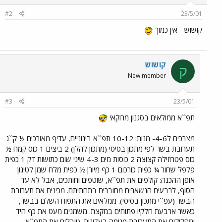
#2
23/5/01
קושוש - אין כמוך
קושוש
ק
New member
#3
23/5/01
תפ``א ממולאים בסגנון מרוקאי
מצרכים ל4-6- מנות: 10-12 תפ``א בינוניים, עדיף מאורכים ½ ק``ג
תערובת בשר לפי מתכון בסיסי (מתכון להלן) 2 ביצים 1 כוס קמח ½
כוס פטרוזילה קצוצה 2 כוסות מים 4-3 שיני שום כתושות דק 1 כפית
פלפל שחור ¼ כפית כורכום 1 כף מיורן ½ כפית מלח שמן לטיגון
אופן ההכנה: קולפים את תפ``א, שוטפים וחותכים, אבל לא עד
הסוף, לרבעים הנשארים מחוברים בתחתיתם. מכינים את תערובת
הבשר (עפ``י מתכון בסיסי). ממלאים את התפוח השלם בבשר,
כאשר ארבעת חלקיו פתוחים במקצת. משמנים מעט את כף היד
ומחליקים את התערובת פנימה בעדינות. טובלים את התפ``א