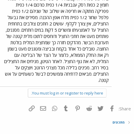
חומץ 2 כפות רסק עגבניות 1/4 כפית כורכום 1/4 כפית
פפריקה מתוקה או חריפה או שילוב של שניהם 1/2 כפית
פלפל שחור 1/2 כפית מלח אופן ההכנה: מסירים את גבעול
החצילים, אין צורך לקלוף. עושים 2 חתכים צולבים בתחתית
החציל עד לאמצעיתו ומשרים 5 דקות במים רותחים. מסננים,
פותחים מעט את חתכי החציל ודוחסים לתוכו מלית קטנה של
תערובת הבשר. מהדקים חזרה כך שמחצית המלית בולטת
החוצה. טובלים כל אחד בקמח ובביצה ומטגנים מעט בשמן
רק את החלק הממולא, כלומר על הצד של הבליטה עם
המלית, לא את גוף החציל. לאחר הטיגון, מניחים את החצילים
בסיר רחב. מכינים בלילה מכל מצרכי הרוטב ויוצקים על
החצילים. מביאים לרתיחה וממשיכים לבשל כשעתיים על אש
קטנה.
You must log in or register to reply here.
פייסבוק
Twitter
Reddit
Pinterest
Tumblr
WhatsApp
דואר אלקטרוני
הוסף קישור
Share:
מתכונים