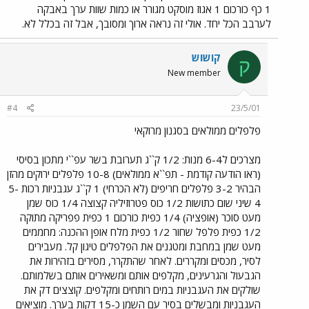
1 כף כורכום 1 אגוז מוסקט מגורר או כמות שוות ערך באבקה
לערבב הכל יחד. אולי זה נראה ארוך ומסובך, אבל זה בכלל לא.
קושוש
ק
New member
#4
23/5/01
פלפלים ממולאים בסגנון מרוקאי
מצרכים ל6-4 מנות: 1/2 ק``ג תערובת בשר עפ``י מתכון בסיסי
(ראו הודעה קודמת - תפ``א ממולאים) 10-8 פלפלים ירוקים מהזן
הבהיר 3-2 פלפלים חריפים (לא הכרחי) 1 ק``ג עגבניות רכות 5-
4 שיני שום כתושות 1/2 כוס פטרוזיליה קצוצה 1/4 כוס שמן
מעט סוכר (אופציה) 1/4 כפית כורכום 1 כפית פפריקה מתוקה
1/2 כפית פלפל שחור 1/2 כפית מלח אופן ההכנה: מחממים
מעט שמן במחבת ומטגנים את הפלפלים טיגון קל. מעבירים
לסיר, מכסים ומקררים. לאחר שהתקרר, מסירים בזהירות את
הגבעול והגרעינים, מקלפים אותם ומשאירים אותם בשלמותם.
שולקים את העגבניות במים רותחים ומקלפים. קוצצים דק את
העגבניות ומבשלים בסיר עם השמן כ-15 דקות בערך. מוציאים