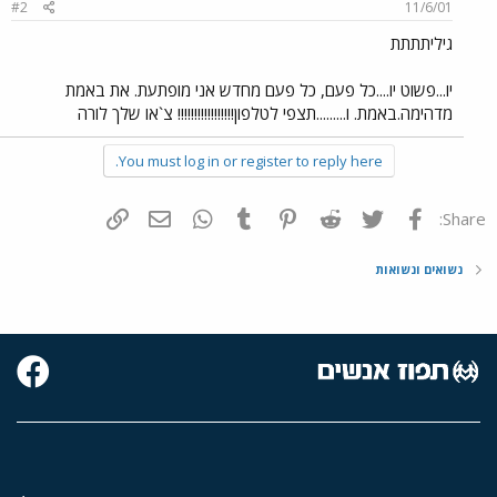
#2
11/6/01
גיליתתתת
יו...פשוט יו....כל פעם, כל פעם מחדש אני מופתעת. את באמת
מדהימה.באמת. ו.........תצפי לטלפון!!!!!!!!!!!!!!!!! צ`או שלך לורה
You must log in or register to reply here.
פייסבוק
Twitter
Reddit
Pinterest
Tumblr
WhatsApp
דואר אלקטרוני
הוסף קישור
Share:
נשואים ונשואות