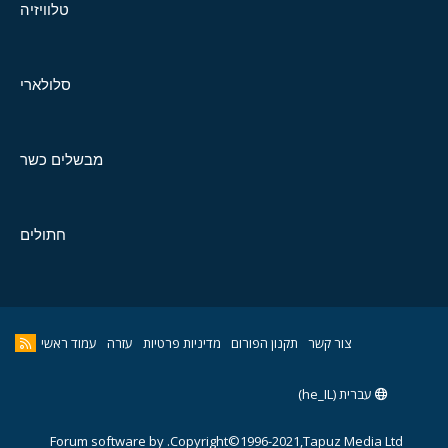
טלוויזיה
סלולארי
מבשלים כשר
חתולים
צור קשר
תקנון הפורום
מדיניות פרטיות
עזרה
עמוד ראשי
עברית (he_IL)
Forum software by
Copyright©1996-2021,Tapuz Media Ltd.