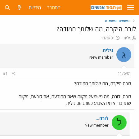
התחבר
הירשם
נשואים ונשואות
לורה היקרה, מה שלומך חמודה?
פ
פ
גילית.
11/6/01
ו
ו
ת
ר
גילית.
ג
ח
ס
New member
ה
ם
נ
ב
ו
ת
#1
11/6/01
ש
א
א
ר
לורה היקרה, מה שלומך חמודה?
י
ך
לורה, לורה, מה נישמע? מקווה שאת ההודעה, את קוראת, מקווה
שתדברי איתי השבוע כשתגיעו, גילית
לורה...
ל
New member