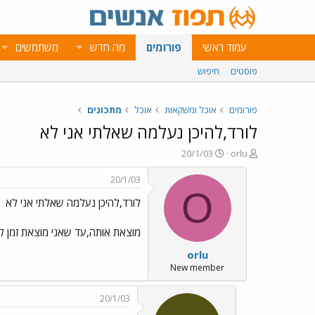
עמוד ראשי
פורומים
מה חדש
משתמשים
פוסטים
חיפוש
פורומים
אוכל ומשקאות
אוכל
מתכונים
לורד,להיכן נעלמה שאלתי אני לא
פ
פ
20/1/03
orlu
ו
ו
ת
ר
20/1/03
ח
ס
O
לורד,להיכן נעלמה שאלתי אני לא
ה
ם
נ
ב
ו
ת
מוצאת אותה,עד שאני מוצאת זמן לב
ש
א
orlu
א
ר
י
New member
ך
20/1/03