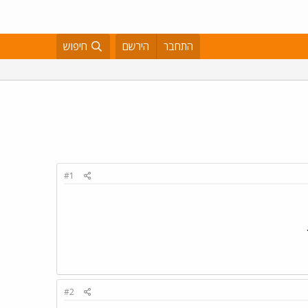
התחבר
הירשם
חיפוש
#1
#2