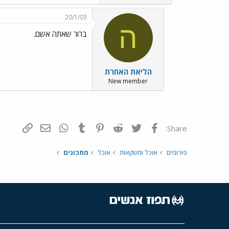
20/1/03
ה
ברור שאתה אשם.
הליאת האחרת
New member
פייסבוק
Twitter
Reddit
Pinterest
Tumblr
WhatsApp
דואר אלקטרונ
הוסף קי
Share:
פורומים
אוכל ומשקאות
אוכל
מתכונים