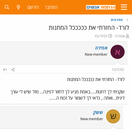
התחבר
הירשם
מתכונים
לורד- החזרתי את כככככל המתנות
פ
פ
אמירה
15/7/01
ו
ו
ת
ר
אמירה
א
ח
ס
New member
ה
ם
נ
ב
ו
ת
#1
15/7/01
ש
א
א
ר
לורד- החזרתי את כככככל המתנות
י
ך
שקניתי לך לחנות......באמת מגיע לך לחזור לפינה.... מזל שיש לי עורך
דינית....ואתה , כדאי לך לשמור על זכות ה........
ששק
ש
New member