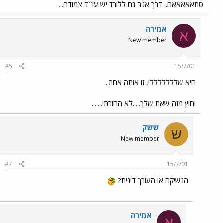
סתאאאאאם.. דרך אגב גם ללורד יש עו``ד צמודה...
אמירה
א
New member
#5
15/7/01
היא שלללללללי, זו אותה אחת...
וחוץ מזה שאת שלך.....לא החזרתי.......
ששק
ש
New member
#7
15/7/01
הנשיקה או העורך דינית?
אמירה
א