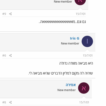
New member
#9
15/7/01
גם וגם...מואאאאאאאאאאאאאאה..
Iris G
I
New member
#6
15/7/01
היא מביאה מזוודה גדולה
שיהיה לה מקום למליון הדברים שהיא מביאה לי.
אמירה
א
New member
#8
15/7/01