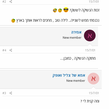
#2
15/7/01
זכות הנשיקה לששק?
נכנסתי ממש לשנייה... לילה טוב , מחכים לראות אותך בארץ
אמירה
א
New member
#4
15/7/01
מתוקה הנשיקה , כמובן.....
אמא של צליל ואופק
א
New member
#3
15/7/01
ומה קנית לי ?