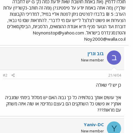
תוכלו לדמיין. (את באמת חושבת שאת יודעת כמה נק' G יש לחברה
שלך?) (מה אתה באמת יודע על פיסטינג?) (ומה זה תותב-נקשר?!) עלות
הערב: 5 ₪ בלבד! לפרטים ניתן לפנות אליי במייל, למדריכי הקבוצות
הצעירות או פשוט לצלצל ל"יש עם מי לדבר". להתראות שם! נוי גבאי,
דוברת ועד הנוער סניף ת"א אגודת ההומואים, הלסביות, הביסקסואלים
והטרנסג'נדרס בישראל.
Noynonstop@yahoo.com
Noy2000@walla.co.il
בוב וגרין
ב
New member
#2
21/4/04
כן יש לי שאלה
איך עושים אותך בטלוויזיה כל כך גבוה האם יש מסלול בימתי שמגביה
אותך? או פשוט כל השחקנים הם בעצם גמדים? או שזה איזה משחק
עם מראות???
Yaniv-DC
Y
New member