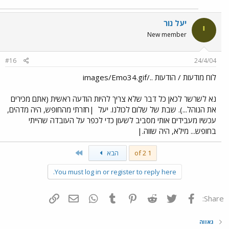
יעל נור
י
New member
#16
24/4/04
לוח מודעות / הודעות ../images/Emo34.gif
נא לשרשר לכאן כל דבר שלא צריך להיות הודעה ראשית (אתם מכירים
את הנוהל...). שבת של שלום לכולנו. יעל
|חזרתי מהחופש, היה מדהים,
עכשיו מעבידים אותי מסביב לשעון כדי לכפר על העובדה שהייתי
בחופש... מילא, היה שווה.|
Last
1 of 2
הבא
You must log in or register to reply here.
פייסבוק
Twitter
Reddit
Pinterest
Tumblr
WhatsApp
דואר אלקטרוני
הוסף קישור
Share:
גאווה