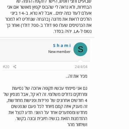
שבועיים וחצי חופש, היישר לתקופה החמה של
הבחירות, ולא נראה לי שהבוס יקפוץ מאושר אם אני
אעלם לעוד כמה ימים... אבל לא נורא. ב-14 ביוני
הולכים לראות את מדונה (בהנחה שנחליט לא למכור
את הכרטיסים שעלו 90 דולר ב-700 דולר) ואחר כך
נטוס ל-LA. יהיה בסדר.
S h a m i
S
New member
#20
24/4/04
מכיר את זה...
גם אני סיימתי עכשיו תקופה ארוכה של נסיעות
ומרחקים גדולים משלומי. זה לא קל, אבל מנסיון של
4 חודשים אחרונים של פרידות ופגישות מחודשות,
זה מעניק איזה קסם מיוחד לכל פעם שנפגשים
מחדש ומסתערים אחד על השני. תדע לנצל את
ההזדמנות הזאת בגשיה חיובית ובונה בקשר.
ושיחזור מהר