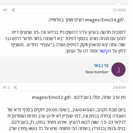
#5
21/4/04
../images/Emo34.gif רוצים אותך בטלוויזיה
לתוכנית חדשה בערוץ YTV דרושים גייז בגילאי 35-18 שרוצים דייט
לוהט עם מנחה הורס. בנוסף לפינת "בא לשכונה בחור חדש" דרוש גבר
שזה עתה יצא מהארון וזקוק לטיפים ועזרה ב"עצמי" החדש... מעוניין?
לחץ על
הקישור
וספר לנו על עצמך.
נוי גבאי
נ
New member
#13
24/4/04
מין ערב שכזה, וכולו בשבילכם! ../images/Emo32.gif
ביום שבת הקרוב, ה24/04/04, בשעה 20:00 יתקיים בסניף ת"א של
האגודה (נחלת בנימין 18, למי שעדיין לא יודע) ערב מיניות הומולסבית
לגילאי 15-23. שווה לבוא להציץ.. אירוע מיוחד במינו, רק בשבילכם..
בנים ובנות (בנפרד) בשיחה הכי פתוחה שיש על כל נושא (מיני) שרק