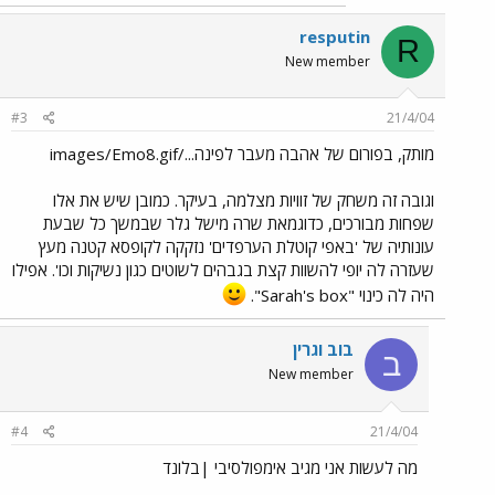
resputin
R
New member
#3
21/4/04
מותק, בפורום של אהבה מעבר לפינה.../images/Emo8.gif
וגובה זה משחק של זוויות מצלמה, בעיקר. כמובן שיש את אלו
שפחות מבורכים, כדוגמאת שרה מישל גלר שבמשך כל שבעת
עונותיה של 'באפי קוטלת הערפדים' נזקקה לקופסא קטנה מעץ
שעזרה לה יופי להשוות קצת בגבהים לשוטים כגון נשיקות וכו'. אפילו
היה לה כינוי "Sarah's box".
בוב וגרין
ב
New member
#4
21/4/04
מה לעשות אני מגיב אימפולסיבי |בלונד