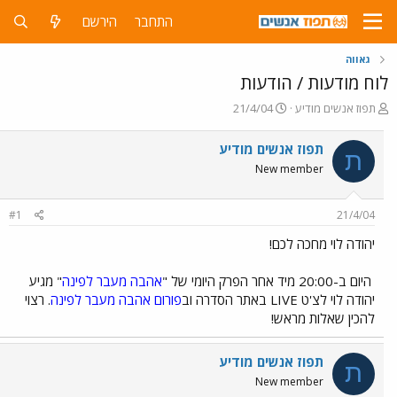
התחבר
הירשם
גאווה
לוח מודעות / הודעות
פ
פ
תפוז אנשים מודיע
21/4/04
ו
ו
ת
ר
תפוז אנשים מודיע
ת
ח
ס
New member
ה
ם
נ
ב
ו
ת
#1
21/4/04
ש
א
א
ר
יהודה לוי מחכה לכם!
י
ך
היום ב-20:00 מיד אחר הפרק היומי של "
אהבה מעבר לפינה
" מגיע
יהודה לוי לצ'ט LIVE באתר הסדרה וב
פורום
אהבה מעבר לפינה
. רצוי
להכין שאלות מראש!
תפוז אנשים מודיע
ת
New member