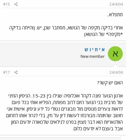
#15
24/4/04
תתפלא..
אחרי בדיקה מקיפה של הנושא, מסתבר שכן, יש. (והייתה בדיקה
*מקיפה* של הנושא)
א י ת י ו ש
א
New member
#17
24/4/04
האם יש קשר?
ארגון הנוער פונה לקהל אוכלוסיה שגילו בין 15-23. הניסיון המיני
של מרבית בני הנוער היום לרוב מפותח, הפליא אותי בכל פעם
לראות צעירים מנוסים מול מבוגרים נטולי כל ידע וניסיון. אישית אני
חושב שהיוזמה מבורכת! לעשות דיון על מין, בלי לגרור אותו לתחום
הוולגאריות הוא דבר מצוין בפרט לגילאים שלכאורה יודעים המון
אבל בעצם לא יודעים כלום.