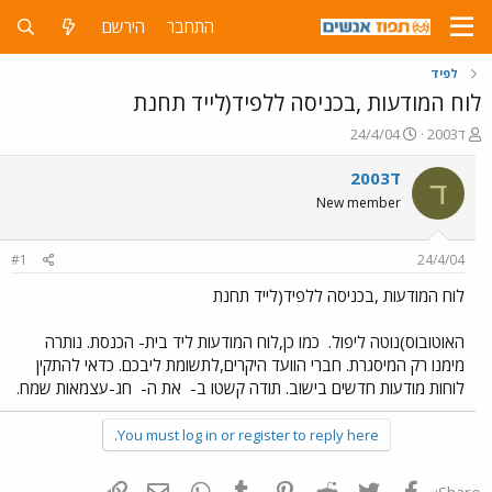
התחבר
הירשם
לפיד
לוח המודעות ,בכניסה ללפיד(לייד תחנת
פ
פ
ד2003
24/4/04
ו
ו
ת
ר
ד2003
ד
ח
ס
New member
ה
ם
נ
ב
ו
ת
#1
24/4/04
ש
א
א
ר
לוח המודעות ,בכניסה ללפיד(לייד תחנת
י
ך
האוטובוס)נוטה ליפול.
כמו כן,לוח המודעות ליד בית- הכנסת. נותרה
מימנו רק המיסגרת. חברי הוועד היקרים,לתשומת ליבכם. כדאי להתקין
לוחות מודעות חדשים בישוב. תודה קשטו ב-
את ה-
חג-עצמאות שמח.
You must log in or register to reply here.
פייסבוק
Twitter
Reddit
Pinterest
Tumblr
WhatsApp
דואר אלקטרוני
הוסף קישור
Share: