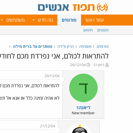
עמוד ראשי
פורומים
מה חדש
משתמשים
פוסטים
חיפוש
פורומים
משפחה
הריון ולידה
מוותרים על ברית מילה
להתראות לכולם, אני נפרדת מכם לחוד
פ
פ
דיאנה1
26/12/04
ו
ו
ת
ר
26/12/04
ח
ס
ד
להתראות לכולם, אני נפרדת מכם ל
ה
ם
נ
ב
ו
ת
לא אהיה זמינה כלל אז אנא אל תשל
ש
א
דיאנה1
א
ר
י
New member
ך
27/12/04