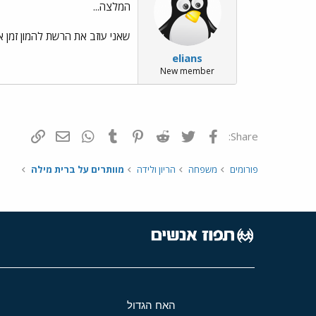
המלצה...
שאני עוזב את הרשת להמון זמן אני עושה to forward
elians
New member
פייסבוק
Twitter
Reddit
Pinterest
Tumblr
WhatsApp
דואר אלקטרונ
הוסף קי
Share:
פורומים
משפחה
הריון ולידה
מוותרים על ברית מילה
האח הגדול