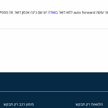
au לתא דואר ב
וואלה
יש שם ג'יגה אכסון דואר. וזה מספי
י
שור
הלוואות רק תבקש
מימון רכב רק תבקש