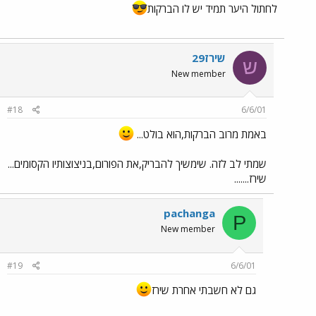
לחתול היער תמיד יש לו הברקות
שירז29
ש
New member
#18
6/6/01
באמת מרוב הברקות,הוא בולט...
שמתי לב לזה. שימשיך להבריק,את הפורום,בניצוצותיו הקסומים...
שירז.......
pachanga
P
New member
#19
6/6/01
גם לא חשבתי אחרת שירז