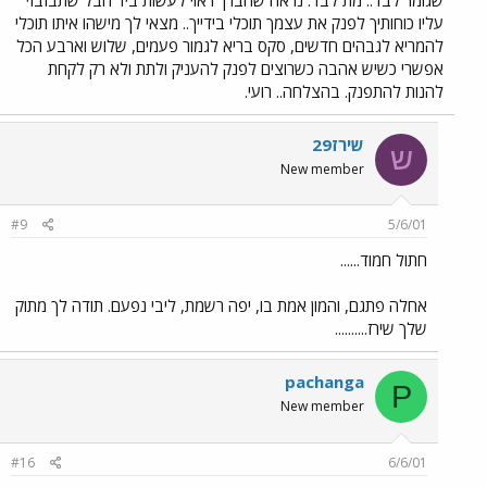
עליו כוחותיך לפנק את עצמך תוכלי בידייך.. מצאי לך מישהו איתו תוכלי
להמריא לגבהים חדשים, סקס בריא לגמור פעמים, שלוש וארבע הכל
אפשרי כשיש אהבה כשרוצים לפנק להעניק ולתת ולא רק לקחת
להנות להתפנק. בהצלחה.. רועי.
שירז29
ש
New member
#9
5/6/01
חתול חמוד......
אחלה פתגם, והמון אמת בו, יפה רשמת, ליבי נפעם. תודה לך מתוק
שלך שירז..........
pachanga
P
New member
#16
6/6/01