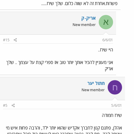
פשרות.אחרת זה לא שווה כלום. שלך שירז......
אריק-ק
א
New member
#15
6/6/01
היי שירז..
אני מעוניין להכיר אותך יותר טוב אז ספרי קצת על עצמך .. שלך
אריק
חתול יער
ח
New member
#5
5/6/01
שירז חמודה
אהלן, פתגם קטן לחברך אקדיש שהוא יותר ילד, והרבה פחות איש מי
שגומר לבד.. מת לבד. נראה שחברך ראוי לעשות ביד חבל שתבזבזי