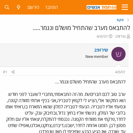
התחבר
הירשם
סקס
להתבאס מערב שהתחיל מושלם ונגמר.....
פ
פ
שירז29
4/6/01
ו
ו
ת
ר
שירז29
ש
ח
ס
New member
ה
ם
נ
ב
ו
ת
#1
4/6/01
ש
א
א
ר
להתבאס מערב שהתחיל מושלם ונגמר.....
י
ך
ערב טוב לכם חברים/ות. מה זה התבאסתי,מחברי לשעבר לפני חודש.
הוא התקשר אלי,הציע לי לקפוץ לטבריה,אני בכיף ארזתי מזוודה קטנה,
ונסעתי אליו לטבריה. הגעתי לטבריה למלון שהוא התארח בו,ראיתי אותו
בלובי של המלון, ניגשתי אליו בחיוך גדול,ובחיבוק ענק. עלינו
לחדר,פרקתי את מזוודתי הקטנה. נכנסתי להתקלח,יצאתי אליו עם חלוק
מסטן לבן. הזמנו ארוחה לחדר,ישבנו,דיברנו,צחקנו,אכלנו,ואפילו שתינו
עד שוכרה. ואז הגיע הרגע,שחיכיתי לו מאז שנפרדנו.