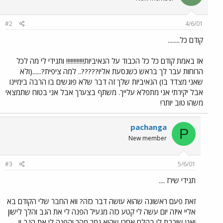
#2
4/6/01
קודם כל........
אז באמת קודם כל כל הכבוד על הנאיביות!!!!!!!!!!!! ותגידי לי מה לכל
הרוחות עבר לך בראש כשנסעת אליו?????.. למה ציפית?......(ולא
שאני מצדד בו) הנאיביות שלך זה דבר שלא פוגשים בו הרבה בימיינו
אבל יקירתי אני מתפלא עלייך. משתף בצערך אבל אני בטוח שתמצאי
משהו טוב יותר!
pachanga
P
New member
#3
5/6/01
תגידי שירז ....
זאת פעם ראשונה שהוא עושה דבר כזה? ווא החבר שלי הקודם בא
אליי איזה יום עשה לי קטע כזה מגעיל הפנה לי את הגב והלך לישון
ואני שוכבת לי בהלם אחרי שהוא גמר מהר והפנה לי את הגב !!