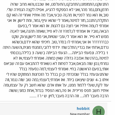
התנשקנו,התמזמזנו,התחבקנו,התעלסנו, ואז שכבנו,והוא מרוב שהיה
חרמן,וחם,גמר מהר,ואני לא הספקתי להגיע, אפילו לקצה הגמירה שלי.
טוב,אז הוא גמר לפניי,אז מה,זה טבעי,אבל מה איתי? ואחרי זה הוא קם
התקלח,התנגב,חזר למיטה,ואמר לי שהוא עייף,גמור, ומת לישון. אז אני
אמרתי לו,ומה איתי? אני רוצה גם להנות. אז הוא אמר לי,בפעם
הבאה,טוב? אז אמרתי לו,למה? זה לא פייר,שאתה תהנה,ואני לא,זה
ממש לא פייר. אז הוא אמר לי,עזבי שטויות,אני מת לישון,וצעק שקט
כבררררררר אז אני,אמרתי לו בסדר,טוב. חיכיתי שהוא ירדם,וכשהוא
נרדם,ארזתי את בגדיי,התלבשתי. ירדתי ללובי,הזמנתי מונית,והשעה היתה
1 בלילה. ונסעתי הבייתה..... הגעתי הבייתה בשעה 3 בלילה,נכנסתי
למיטה,בהרגשת אכזבה גדולה שאין כמותה. ואמרתי לעצמי,אז לא
גמרתי,נכון שזה מבאס,אבל לפחות לא נשארתי להתבאס עם זה שביאס
אותי,בפעם הראשונה בחיי. ואמרתי לעצמי,למה נסעת? בגלל
שהתגעגעת? בגלל שנזכרת? כן כן בגלל כל הזכרונות המתוקים שהיו לי
איתו ב-4 שנים שיצאנו ביחד. ואז אמרתי,לעצמי,כמה טוב שזה נגמר,וזה
עוד לקח,שעלי ללמוד ממנו, על אותו אדם. שהוא חשב רק על עצמו,ומה
איתי? חשב תפס פריירית. אז פה,הוא הפסיד בגדול,אחת כמוני,ששוה
הרבה מעבר לזה..... וזה הרבה מעבר,לזיון. ש י ר ז .........
hobbit
H
New member