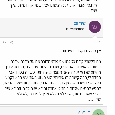
אליו,כך עזבתי אותו. עובדה,שגם אצלי במין אין חוכמות. שלך
שירז........
שירז29
ש
New member
#7
5/6/01
אין פה שום קשר לנאיביות.......
מה הקשר? קודם כל כמו שסיפרתי מדובר פה על מקרה שקרה
בפעם הראשונה ב-4 שנים, שההינו היחד. אני עצמי,המומה עדיין
מהיחס שלו אליי. וזה שאני אמצא מישהו יותר טוב,זה בטוח. אבל
תסלח לי,במה קשורה הנאיביות? הוא פשוט מאוד יצא חרא בקטע
הזה. ואני חושבת שהמין צריך להיות הדדי,ושווה בין זוג,ושעל שניהם,
להגיע להנאה שלהם ביחד,כי אחרת זה לא שווה כלום. וזה לא פייר
בעיני שאחד יגמור,והשני לא,זה לא צריך להיות כך,לא ולא.
שירז.........
אריק-ק