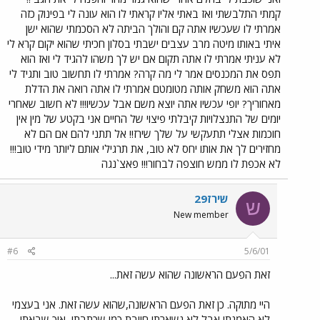
קמתי התלבשתי ואז באתי אליו קראתי לו הוא עונה לי בפינוק כזה
אמרתי לו שעכשיו אתה קם והולך הביתה לא הסכמתי שהוא ישן
איתי באותו מיטה מרב עצבים ישבתי בסלון חכיתי שהוא יקום קרא לי
לא עניתי אמרתי לו אתה תקום אם יש לך משהו להגיד לי ואז הוא
תפס את המכנסים אמר לי מה קרה? אמרתי לו תחשוב טוב ותגיד לי
אתה הוא משחק אותה מטומטם אמרתי לו אתה רואה את הדלת
מאחוריך? יופי עכשיו אתה יוצא משם אבל עכשיו!!! לא חשוב שאחרי
יומים של התנצלויות קיבלתי פיצוי של החיים אני בקטע של מין אין
חוכמות אצלי תתעקשי על שלך שירז!! אל תתני להם אם הם לא
מחזירים לך את אותו יחס לא טוב, את תרגילי אותם ליותר מידי טוב!!!
לא אכפת לו ממש חוצפה לבחור!!! פאצ`נגה
שירז29
ש
New member
#6
5/6/01
זאת הפעם הראשונה שהוא עשה זאת...
היי מתוקה. כן זאת הפעם הראשונה,שהוא עשה זאת. אני בעצמי
לא האמנתי,אבל לא נשארתי חייבת,כמו שכתבתי, איך שבאתי