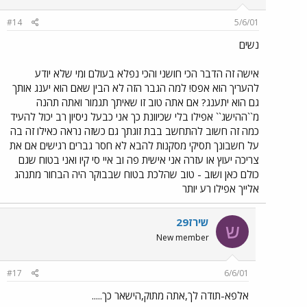
#14
5/6/01
נשים
אישה זה הדבר הכי חושני והכי נפלא בעולם ומי שלא יודע
להעריך הוא אפס! למה הגבר הזה לא הבין שאם הוא יענג אותך
גם הוא יתענג? אם אתה טוב זו שאיתך תגמור ואתה תהנה
מ``ההישג`` אפילו בלי שכיוונת כך אני כבעל ניסיון רב יכול להעיד
כמה זה חשוב להתחשב בבת זוגתך גם כשזה נראה כאילו זה בה
על חשבונך תסיקי מסקנות להבא לא חסר גברים רגישים אם את
צריכה יעוץ או עזרה אני אישית פה וב איי סי קיו ואני בטוח שגם
כולם כאן ושוב - טוב שהלכת בטוח שבבוקר היה הבחור מתנהג
אלייך אפילו רע יותר
שירז29
ש
New member
#17
6/6/01
אלפא-תודה לך,אתה מתוק,הישאר כך.....