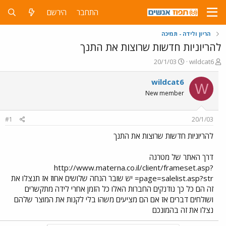
התחבר
הירשם
הריון ולידה - תמיכה
להריוניות חדשות שרוצות את התנך
פ
פ
20/1/03
wildcat6
ו
ו
ת
ר
wildcat6
W
ח
ס
New member
ה
ם
נ
ב
ו
ת
#1
20/1/03
ש
א
א
ר
להריוניות חדשות שרוצות את התנך
י
ך
דרך האתר של מטרנה
http://www.materna.co.il/client/frameset.asp?
page=salelist.asp?str= יש שובר הנחה שלושים אחוז אז תנצלו את
זה הם כל כך נודנקים החברות האלו כל הזמן אחרי לידה מתקשרים
ושולחים דברים אז אם הם מציעים משהו בלי לקנות את המוצר שלהם
נצלו את זה בהמונכם