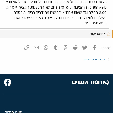
מצעד רכבת ברחובות תל אביב בין מטות המפלגות על מנת להעלות את
נושא התחבורה הציבורית על סדר היום של המפלגות. המצעד ייערך מ –
8:00 בבוקר ועד שעות אחה"צ. דרושים מתנדבים רבים, מובטחת
פעילות בלתי נשכחת! פרטים בהמשך אופיר 749533-053 ואורן
993058-055
הנושא נעול.
פייסבוק
Twitter
Reddit
Pinterest
Tumblr
WhatsApp
דואר אלקטרוני
הוסף קישור
Share:
תחבורה ציבורית
האח הגדול