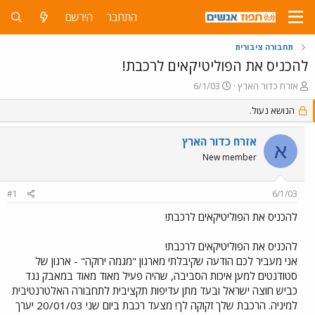
התחבר
הירשם
תחבורה ציבורית
להכניס את הפוליטיקאים לרכבת!
פ
פ
אזרח כדור הארץ
6/1/03
ו
ו
ת
הנושא נעול.
ר
ח
ס
ה
ם
אזרח כדור הארץ
א
נ
ב
New member
ו
ת
ש
א
א
ר
#1
6/1/03
י
ך
להכניס את הפוליטיקאים לרכבת!
להכניס את הפוליטיקאים לרכבת!
אני מעביר לכם הודעה שקיבלתי מארגון "מגמה ירוקה" - ארגון של
סטודנטים למען איכות הסביבה, שהיה פעיל מאוד מאוד במאבק נגד
כביש חוצה ישראל ובעד מתן עדיפות תקציבית לתחבורה האלטרנטיבית
למיניה. הרכבת שלך זקוקה לך! מצעד רכבת ביום שני 20/01/03 יערך