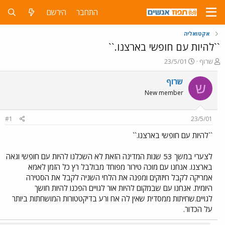
התחבר
הירשם
אקטואליה
``להיות עם חופשי בארצנו.``
פ
פ
שרוף
23/5/01
ו
ו
ת
ר
שרוף
ש
ח
ס
New member
ה
ם
נ
ב
ו
ת
#1
23/5/01
ש
א
א
ר
``להיות עם חופשי בארצנו.``
י
ך
לצערי במשך 53 שנות המדינה הזאת לא השכלנו להיות עם חופשי וגאה
בארצנו. אנחנו עם מוכה טירור מפוחד מבולבל רץ כל הזמן לאמא
אמריקה לקבל חיזוקים ומפנה את הלחי השניה לקבל את הסטירה
היומית. אנחנו עם שבמקום להיות אור לגויים הפכנו להיות חושך
לגויים.שחיתות ממסדית שאין לה אח ורע בדיקטטורות המושחתות ביותר
על הכדור.