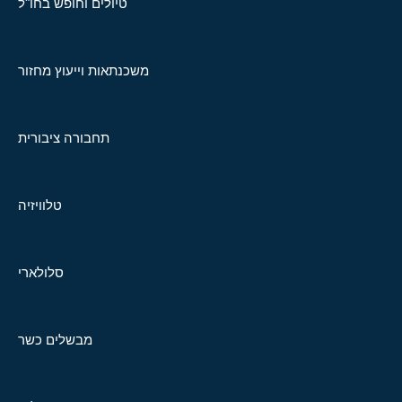
טיולים וחופש בחו"ל
משכנתאות וייעוץ מחזור
תחבורה ציבורית
טלוויזיה
סלולארי
מבשלים כשר