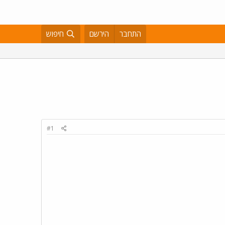
התחבר
הירשם
חיפוש
#1