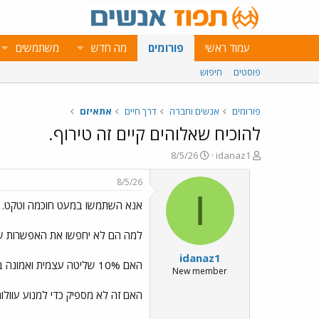
עמוד ראשי
פורומים
מה חדש
משתמשים
פוסטים
חיפוש
פורומים
אנשים וחברה
דרך חיים
אתאיזם
להוכיח שאלוהים קיים זה טירוף.
פ
פ
8/5/26
idanaz1
ו
ו
ת
ר
8/5/26
ח
ס
I
אנא השתמשו במעט חוכמה וטקט.
ה
ם
נ
ב
ו
ת
למה הם לא יחפשו את האפשרות של
ש
א
idanaz1
א
ר
האם 10% שליטה עצמית ואמונה באלוהים לא מספיקים?
י
New member
ך
האם זה לא מספיק כדי למנוע עוולו