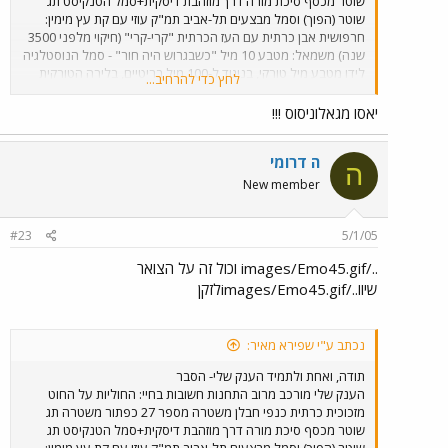
שוטר מכסף סיכת מורה דרך מוזהבת דיסקית+סמל הטנקיסט תג
שוטר (הפוך) וסמל מבצעים תל-אביב תמ"ק עוזי עם קת עץ מימין:
חרפושית אבן כרתית עם העז הכרתית "קרי-קרי" (חיקוי מלפני 3500
שנה) משמאל: מטבע 10 מיל "כשבגרוש היה חור" - סמל הנוסטלגיה
לידו מטבע מיל טורקי, בניגוד ל-100 מיל בריטיים, בלירה הטורקית
לחץ כדי להרחיב...
1000 מיל, כך שמי ש-"לא שווה מיל", לא שווה מיל טורקי נמוך ערך
ואחרון אחרון חביב במרכז: חמור כסף תאומו של החמור 777 , העתק
יאסו מגאלוניסוס !!!
מדוייק של פיסלון של חמור נושא שתי חביונות, שנמצא בארמון
קנוסוס הוא ה-"לבירינט" המפורסם בכרתים מלפני כ-3900 שנה.
ה דרומי
ה
New member
#23
5/1/05
../images/Emo45.gif וכול זה על הצואר
שיוו../images/Emo45.gifלזקן
נכתב ע"י שפירא מאיר:
תודה, ואחת ולתמיד הענק שלי- הסבר
הענק שלי מורכב מרוב התחנות חשובות בחיי: החוליות על החוט
מזכוכית כרתית כנפי חבלן משטרה מספר 27 כפתור משטרה תג
שוטר מכסף סיכת מורה דרך מוזהבת דיסקית+סמל הטנקיסט תג
שוטר (הפוך) וסמל מבצעים תל-אביב תמ"ק עוזי עם קת עץ מימין: