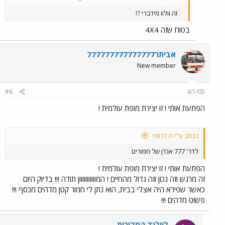
זה וולוו מידברי ?!
בטוח שזה 4X4
אביתר777777777777777
New member
#6
4/1/05
הפתעת אותי ! זו יצירת מופת עולמית !
נכתב ע"י ה דרומי:
לדר' 777 אגדן של חמורים
הפתעת אותי ! זו יצירת מופת עולמית !
זה מרגש וזה נכון וזה גדול מהחיים ! המווווווווווון תודה !!! בדיוק היום
כאשר שפירא היה אצלי בבית, הוא נתן לי חמור קטן מדהים מכסף !!!
פשוט מדהים !!!
ליילנד המקורית