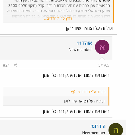
חרפושית אבן כרתית עם העז הכרתית "קרי-קרי" (חיקוי מלפני 3500
שנה) משמאל: מטבע 10 מיל "כשבגרוש היה חור" - סמל הנוסטלגיה
לידו מטבע מיל טורקי, בניגוד ל-100 מיל בריטיים, בלירה הטורקית
לחץ כדי להרחיב...
1000 מיל, כך שמי ש-"לא שווה מיל", לא שווה מיל טורקי נמוך ערך
ואחרון אחרון חביב במרכז: חמור כסף תאומו של החמור 777 , העתק
וכול זה על הצואר שיוו
לזקן
מדוייק של פיסלון של חמור נושא שתי חביונות, שנמצא בארמון
קנוסוס הוא ה-"לבירינט" המפורסם בכרתים מלפני כ-3900 שנה.
אוהד11
א
New member
#24
5/1/05
האם אתה עונד את הענק הזה כל הזמן
נכתב ע"י ה דרומי:
וכול זה על הצואר שיוו
לזקן
האם אתה עונד את הענק הזה כל הזמן
ה דרומי
ה
New member