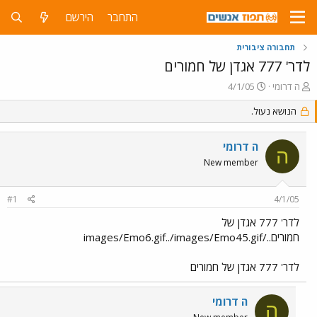
התחבר
הירשם
תחבורה ציבורית
לדר' 777 אגדן של חמורים
פ
פ
ה דרומי
4/1/05
ו
ו
ת
הנושא נעול.
ר
ח
ס
ה
ם
ה דרומי
נ
ב
ה
ו
ת
New member
ש
א
א
ר
#1
4/1/05
י
ך
לדר' 777 אגדן של
חמורים../images/Emo6.gif../images/Emo45.gif
לדר' 777 אגדן של חמורים
ה דרומי
ה