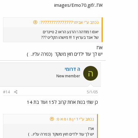
ארז../images/Emo70.gif
נכתב ע"י אביתר777777777777777:
יאסו ! מזדהה ! הרגע הראו 2 טייגרים
של אגד בערוץ 1 !!! מישהו הקליט ???
ארז
יש לך עוד ילדים חוץ משקד
(כפרה עליו..
)
ה דרומי
ה
New member
#14
5/1/05
כן שתי בנות אחת קרוב ל15 ועוד בת 14
נכתב ע"י ד י ן ת ו מ א ס:
ארז
יש לך עוד ילדים חוץ משקד
(כפרה עליו..
)