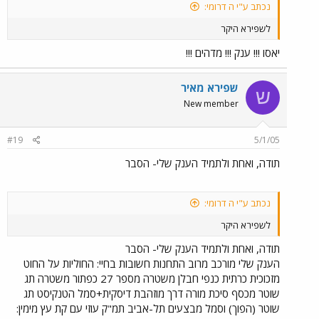
נכתב ע"י ה דרומי:
לשפירא היקר
יאסו !!! ענק !!! מדהים !!!
שפירא מאיר
ש
New member
#19
5/1/05
תודה, ואחת ולתמיד הענק שלי- הסבר
נכתב ע"י ה דרומי:
לשפירא היקר
תודה, ואחת ולתמיד הענק שלי- הסבר
הענק שלי מורכב מרוב התחנות חשובות בחיי: החוליות על החוט
מזכוכית כרתית כנפי חבלן משטרה מספר 27 כפתור משטרה תג
שוטר מכסף סיכת מורה דרך מוזהבת דיסקית+סמל הטנקיסט תג
שוטר (הפוך) וסמל מבצעים תל-אביב תמ"ק עוזי עם קת עץ מימין: