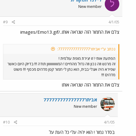
ל
New member
#9
4/1/05
צלם את החמור הזה שנראה אותו../images/Emo13.gif
נכתב ע"י אביתר777777777777777:
הפתעת אותי ! זו יצירת מופת עולמית !
זה מרגש וזה נכון וזה גדול מהחיים ! המווווווווווון תודה !!! בדיוק היום כאשר
שפירא היה אצלי בבית, הוא נתן לי חמור קטן מדהים מכסף !!! פשוט
מדהים !!!
צלם את החמור הזה שנראה אותו
אביתר777777777777777
New member
#10
4/1/05
בסדר גמור ! הוא יהיה עלי כל העת על