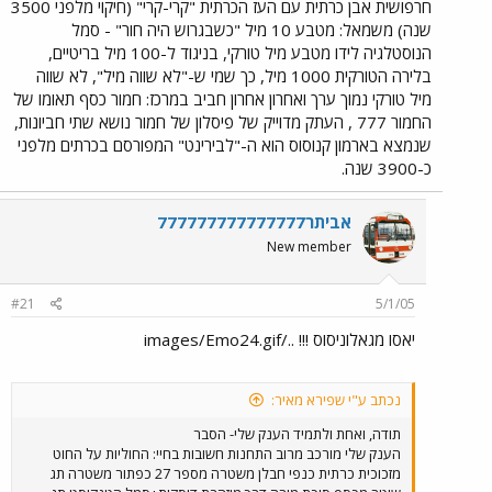
חרפושית אבן כרתית עם העז הכרתית "קרי-קרי" (חיקוי מלפני 3500
שנה) משמאל: מטבע 10 מיל "כשבגרוש היה חור" - סמל
הנוסטלגיה לידו מטבע מיל טורקי, בניגוד ל-100 מיל בריטיים,
בלירה הטורקית 1000 מיל, כך שמי ש-"לא שווה מיל", לא שווה
מיל טורקי נמוך ערך ואחרון אחרון חביב במרכז: חמור כסף תאומו של
החמור 777 , העתק מדוייק של פיסלון של חמור נושא שתי חביונות,
שנמצא בארמון קנוסוס הוא ה-"לבירינט" המפורסם בכרתים מלפני
כ-3900 שנה.
אביתר777777777777777
New member
#21
5/1/05
יאסו מגאלוניסוס !!! ../images/Emo24.gif
נכתב ע"י שפירא מאיר:
תודה, ואחת ולתמיד הענק שלי- הסבר
הענק שלי מורכב מרוב התחנות חשובות בחיי: החוליות על החוט
מזכוכית כרתית כנפי חבלן משטרה מספר 27 כפתור משטרה תג