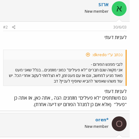
ארזS
א
New member
#2
30/6/03
לעניות דעתי
נכתב ע"י dkredo:
לגבי מפגש הפורום -
אני מקווה שגם חברים "לא פעילים" כמוני מוזמנים... בגלל שאני מעט
מאוד מגיע למחשב, וגם אז עם מעט זמן, לא הצלחתי לעקוב אחרי הכל. יש
עוד משהו שאפשר להביא שיוסיף לעניין? דב
לעניות דעתי
גם משתתפים "לא פעילים" מוזמנים. הנה , אתה כאן, אז אתה כן
"פעיל"
(אלא אם כן למנהל הפורום יש דיעה אחרת).
oren*
O
New member