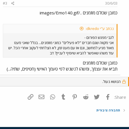
#3
30/6/03
כמובן שכולם מוזמנים ../images/Emo140.gif
נכתב ע"י dkredo:
לגבי מפגש הפורום -
אני מקווה שגם חברים "לא פעילים" כמוני מוזמנים... בגלל שאני מעט
מאוד מגיע למחשב, וגם אז עם מעט זמן, לא הצלחתי לעקוב אחרי הכל. יש
עוד משהו שאפשר להביא שיוסיף לעניין? דב
כמובן שכולם מוזמנים
תביא את עצמך, ומשהו לנשנש לפי טעמך האישי (חטיפים, שתיה...)
הנושא נעול.
פייסבוק
Twitter
Reddit
Pinterest
Tumblr
WhatsApp
דואר אלקטרוני
הוסף קישור
Share:
תחבורה ציבורית