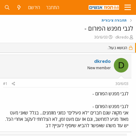
התחבר
הירשם
תחבורה ציבורית
לגבי מפגש הפורום -
פ
פ
30/6/03
dkredo
ו
ו
ת
הנושא נעול.
ר
ח
ס
ה
ם
dkredo
D
נ
ב
New member
ו
ת
ש
א
א
ר
#1
30/6/03
י
ך
לגבי מפגש הפורום -
לגבי מפגש הפורום -
אני מקווה שגם חברים "לא פעילים" כמוני מוזמנים... בגלל שאני מעט
מאוד מגיע למחשב, וגם אז עם מעט זמן, לא הצלחתי לעקוב אחרי הכל.
יש עוד משהו שאפשר להביא שיוסיף לעניין? דב