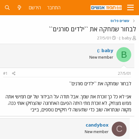
התחבר
הירשם
עשרים פלוס
לבחור שמחקה את ``ילדים סורגים``
פ
פ
27/5/01
(: baby
ו
ו
ת
ר
(: baby
B
ח
ס
New member
ה
ם
נ
ב
ו
ת
#1
27/5/01
ש
א
א
ר
לבחור שמחקה את ``ילדים סורגים``
י
ך
אני לא כל כך זוכרת את שמך. אבל תודה על הבידור של יום חמישי אתה
ממש מצחיק. לא זוכרת מתי היתה הפעם האחרונה שהצחיקו אותי ככה.
מקווה שנתראה שוב כדי שתעשה לי חיקויים נוספים, בייבי
candybox
C
New member