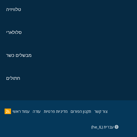
טלוויזיה
סלולארי
מבשלים כשר
חתולים
צור קשר
תקנון הפורום
מדיניות פרטיות
עזרה
עמוד ראשי
עברית (he_IL)