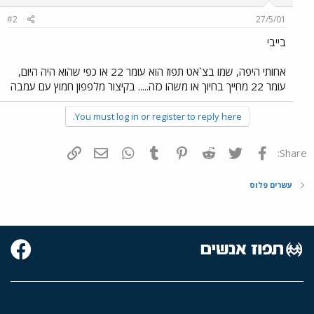
#2
27/5/01
בייבי
אחותי היפה, שמו בצ`אט תפוז הוא עומר 22 או כפי שהוא היה היום,
עומר 22 מחייך בחיוך או משהו כזה..... בקיצור מלפפון חמוץ עם עמבה
You must log in or register to reply here.
פייסבוק
Twitter
Reddit
Pinterest
Tumblr
WhatsApp
דואר אלקטרוני
הוסף קישור
Share:
עשרים פלוס