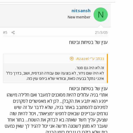
nitsansh
N
New member
#5
21/3/05
ענין של בטיחות וביטוח
נכתב ע"י Azazel:
זה לא היה גם סגור.
לא היה שום גידור, לא בוצעה שם עבודה הנדסית, ושוב, בדרך כלל
אינני נתקל בבעיה כזאת, ובוודאי שלא ביחס עוין כזה.
ענין של בטיחות וביטוח
אתרי בניה עלולים להיות מסוכנים למעבר ואם חלילה מישהו
ייפגע הוא יתבע את הקבלן... לכן לא מאפשרים לסקרנים
למיניהם להסתובב באתר בניה, שלא לדבר על זה שיש
גורמים עבריינים שבאים לחפש "מציאות", ויכול להיות שזה
שצעק עליך חשד שאתה בא לבדוק את השטח... בתור אחד
שעבר לא מזמן לשכונה חדשה אני יכול להגיד לך שאין כמעט
בית שלא ביקרו בו גנבים בזמן הבניה...