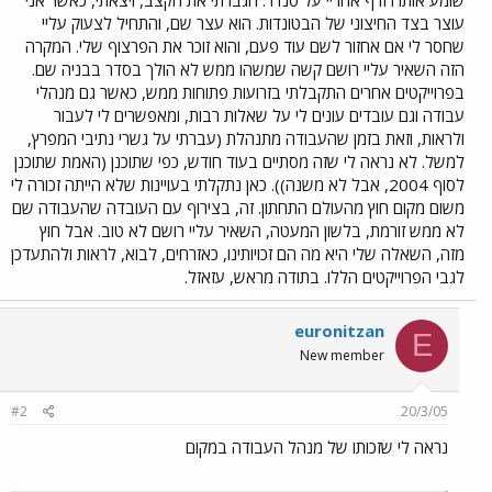
עוצר בצד החיצוני של הבטונדות. הוא עצר שם, והתחיל לצעוק עליי
שחסר לי אם אחזור לשם עוד פעם, והוא זוכר את הפרצוף שלי. המקרה
הזה השאיר עליי רושם קשה שמשהו ממש לא הולך בסדר בבניה שם.
בפרוייקטים אחרים התקבלתי בזרועות פתוחות ממש, כאשר גם מנהלי
עבודה וגם עובדים עונים לי על שאלות רבות, ומאפשרים לי לעבור
ולראות, וזאת בזמן שהעבודה מתנהלת (עברתי על גשרי נתיבי המפרץ,
למשל. לא נראה לי שזה מסתיים בעוד חודש, כפי שתוכנן (האמת שתוכנן
לסוף 2004, אבל לא משנה)). כאן נתקלתי בעויינות שלא הייתה זכורה לי
משום מקום חוץ מהעולם התחתון. זה, בצירוף עם העובדה שהעבודה שם
לא ממש זורמת, בלשון המעטה, השאיר עליי רושם לא טוב. אבל חוץ
מזה, השאלה שלי היא מה הם זכויותינו, כאזרחים, לבוא, לראות ולהתעדכן
לגבי הפרוייקטים הללו. בתודה מראש, עזאזל.
euronitzan
E
New member
#2
20/3/05
נראה לי שזכותו של מנהל העבודה במקום