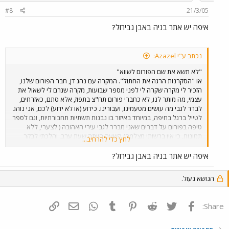
#8
21/3/05
איפה יש אתר בניה באבן גבירול?
נכתב ע"י Azazel:
"לא תשא את שם הפורום לשווא"
או "הסקרנות הרגה את החתול". המקרה עם נהג דן, חבר הפורום שלנו,
הזכיר לי מקרה שקרה לי לפני מספר שבועות, מקרה שגרם לי לשאול את
עצמי, מה מותר לנו, לא כחברי פורום תח"צ בתפוז, אלא סתם, כאזרחים,
לברר לגבי מה עושים מטעמינו, ועבורינו. כידוע (או לא ידוע) לכם, אני נוהג
לטייל ברגל בחיפה, במיוחד באיזור בו נבנות תשתיות תחבורתיות, וגם לספר
טיפה בפורום על דברים שאני מברר לגבי עירי האהובה ( לצערי, ללא
תמונות, כי אין ברשותי מצלמה).השעה הייתה שעת ערב, והלכתי לבקר
לחץ כדי להרחיב...
באחד מאתרי הבניה של עירי האהובה, מכיוון שעברתי במקום ( ליודעים
דבר, מדובר בציר העליה החדש להדר, באיזור אבן גבירול). העבודות שם
איפה יש אתר בניה באבן גבירול?
מתנהלות בעצלתיים בלשון המעטה כבר תקופה ארוכה למדי, ורציתי לדעת
כיצד מתקדמים הדברים, לראות את הדברים במו עיני. לאחר שהלכתי דרך
הנושא נעול.
מקום סגור לתנועת מכוניות (ע"י מחסומי בטון), למשך כ200 מטר, הגעתי
למכולה עם חלונות, דבר שמסמן בד"כ את משרדי האתר, או סתם מקום
שבו עובדים שמים דברים. הדלת הייתה פתוחה, דלק אור נאון חזק, ושני
פייסבוק
Twitter
Reddit
Pinterest
Tumblr
WhatsApp
דואר אלקטרוני
הוסף קישור
Share:
עובדים (?) חלקו בפנים סנדוויץ' בגט. דפקתי בדלת, אמרתי יפה שלום,
הזדהתי בשמי הפרטי, ואמרתי שאני אזרח פרטי מפורום תחבורה ציבורית
באינטרנט, ורציתי לשאול מס' שאלות על הפרוייקט. אחד משני האנשים