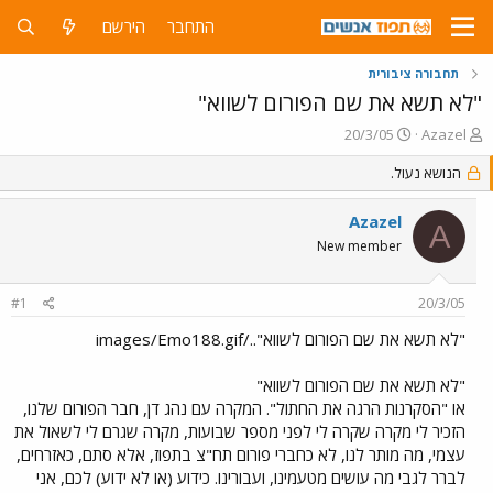
התחבר
הירשם
תחבורה ציבורית
"לא תשא את שם הפורום לשווא"
פ
פ
20/3/05
Azazel
ו
ו
ת
הנושא נעול.
ר
ח
ס
ה
ם
Azazel
A
נ
ב
New member
ו
ת
ש
א
א
ר
#1
20/3/05
י
ך
"לא תשא את שם הפורום לשווא"../images/Emo188.gif
"לא תשא את שם הפורום לשווא"
או "הסקרנות הרגה את החתול". המקרה עם נהג דן, חבר הפורום שלנו,
הזכיר לי מקרה שקרה לי לפני מספר שבועות, מקרה שגרם לי לשאול את
עצמי, מה מותר לנו, לא כחברי פורום תח"צ בתפוז, אלא סתם, כאזרחים,
לברר לגבי מה עושים מטעמינו, ועבורינו. כידוע (או לא ידוע) לכם, אני