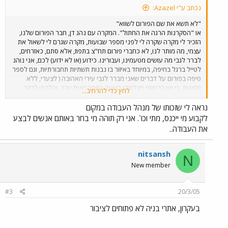
נכתב ע"י Azazel:
"לא תשא את שם הפורום לשווא"
או "הסקרנות הרגה את החתול". המקרה עם נהג דן, חבר הפורום שלנו,
הזכיר לי מקרה שקרה לי לפני מספר שבועות, מקרה שגרם לי לשאול את
עצמי, מה מותר לנו, לא כחברי פורום תח"צ בתפוז, אלא סתם, כאזרחים,
לברר לגבי מה עושים מטעמינו, ועבורינו. כידוע (או לא ידוע) לכם, אני נוהג
לטייל ברגל בחיפה, במיוחד באיזור בו נבנות תשתיות תחבורתיות, וגם לספר
טיפה בפורום על דברים שאני מברר לגבי עירי האהובה ( לצערי, ללא
תמונות, כי אין ברשותי מצלמה).השעה הייתה שעת ערב, והלכתי לבקר
לחץ כדי להרחיב...
באחד מאתרי הבניה של עירי האהובה, מכיוון שעברתי במקום ( ליודעים
דבר, מדובר בציר העליה החדש להדר, באיזור אבן גבירול). העבודות שם
נראה לי שזכותו של מנהל העבודה במקום
מתנהלות בעצלתיים בלשון המעטה כבר תקופה ארוכה למדי, ורציתי לדעת
לקבוע מי ייכנס, מתי וכו`. אני רק תוהה מי בחר באותם אנשים לבצע
כיצד מתקדמים הדברים, לראות את הדברים במו עיני. לאחר שהלכתי דרך
את העבודה..
מקום סגור לתנועת מכוניות (ע"י מחסומי בטון), למשך כ200 מטר, הגעתי
למכולה עם חלונות, דבר שמסמן בד"כ את משרדי האתר, או סתם מקום
שבו עובדים שמים דברים. הדלת הייתה פתוחה, דלק אור נאון חזק, ושני
nitsansh
N
עובדים (?) חלקו בפנים סנדוויץ' בגט. דפקתי בדלת, אמרתי יפה שלום,
New member
הזדהתי בשמי הפרטי, ואמרתי שאני אזרח פרטי מפורום תחבורה ציבורית
באינטרנט, ורציתי לשאול מס' שאלות על הפרוייקט. אחד משני האנשים
שאל אותי מאיפה אני, חזרתי על מה שאמרתי, ואז הוא אמר לי שאם אין אני
#3
20/3/05
לא ממשרד, או מהעיריה, אני צריך לצאת באופן מיידי. שאלתי למה, ולמה
אין שום גידור חוץ מהבטונדות שחוסמות את הכביש בלבד. הוא התחיל
בעקרון, אתרי בניה לא פתוחים לציבור
להרים עליי את הקול ( שוב בלשון המעטה), ודרש ממני לצאת מיד. לא
הרגשתי מאויים ( הייתי גדול עליו פיזית בכמה מידות טובות), אבל מחשש