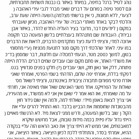
נוהג לטייל ברגל בחיפה, במיוחד באיזור בו נבנות תשתיות תחבורתיות,
וגם לספר טיפה בפורום על דברים שאני מברר לגבי עירי האהובה (
לצערי, ללא תמונות, כי אין ברשותי מצלמה).השעה הייתה שעת ערב,
והלכתי לבקר באחד מאתרי הבניה של עירי האהובה, מכיוון שעברתי
במקום ( ליודעים דבר, מדובר בציר העליה החדש להדר, באיזור אבן
גבירול). העבודות שם מתנהלות בעצלתיים בלשון המעטה כבר תקופה
ארוכה למדי, ורציתי לדעת כיצד מתקדמים הדברים, לראות את הדברים
במו עיני. לאחר שהלכתי דרך מקום סגור לתנועת מכוניות (ע"י מחסומי
בטון), למשך כ200 מטר, הגעתי למכולה עם חלונות, דבר שמסמן בד"כ
את משרדי האתר, או סתם מקום שבו עובדים שמים דברים. הדלת הייתה
פתוחה, דלק אור נאון חזק, ושני עובדים (?) חלקו בפנים סנדוויץ' בגט.
דפקתי בדלת, אמרתי יפה שלום, הזדהתי בשמי הפרטי, ואמרתי שאני
אזרח פרטי מפורום תחבורה ציבורית באינטרנט, ורציתי לשאול מס'
שאלות על הפרוייקט. אחד משני האנשים שאל אותי מאיפה אני, חזרתי
על מה שאמרתי, ואז הוא אמר לי שאם אין אני לא ממשרד, או מהעיריה,
אני צריך לצאת באופן מיידי. שאלתי למה, ולמה אין שום גידור חוץ
מהבטונדות שחוסמות את הכביש בלבד. הוא התחיל להרים עליי את
הקול ( שוב בלשון המעטה), ודרש ממני לצאת מיד. לא הרגשתי מאויים (
הייתי גדול עליו פיזית בכמה מידות טובות), אבל מחשש שיקרא
למאבטחים, ואני ממש לא הייתי צריך את כאב הראש הזה עליי בנקודה
ההיא, אמרתי בסדר, והתחלתי ללכת לכיוון היציאה. באיזור היציאה, אני
שומע אותו רודף אחריי על טנדר. הגברתי את הקצב, ויצאתי, כאשר אני