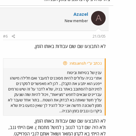
Azazel
A
New member
#6
21/3/05
לא התבצעו שם שום עבודות באותו הזמן,
נכתב ע"י nitsansh:
ענין של בטיחות וביטוח
אתרי בניה עלולים להיות מסוכנים למעבר ואם חלילה מישהו
ייפגע הוא יתבע את הקבלן... לכן לא מאפשרים לסקרנים
למיניהם להסתובב באתר בניה, שלא לדבר על זה שיש גורמים
עבריינים שבאים לחפש "מציאות", ויכול להיות שזה שצעק
עליך חשד שאתה בא לבדוק את השטח... בתור אחד שעבר לא
מזמן לשכונה חדשה אני יכול להגיד לך שאין כמעט בית שלא
ביקרו בו גנבים בזמן הבניה...
לא התבצעו שם שום עבודות באותו הזמן,
ולא היה שם דבר לגנוב ( למשל מתכות ). ואם הייתי גנב,
לא הייתי בא לקרון המואר ושואל אותם לגבי הפרוייקט.