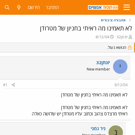
התחבר
הירשם
תחבורה ציבורית
לא תאמינו מה ראיתי בחניון של מטרודן
פ
פ
יונתן32
8/12/04
ו
ו
ת
ר
הנושא נעול.
ח
ס
ה
ם
יונתן32
נ
ב
י
ו
ת
New member
ש
א
א
ר
#1
8/12/04
י
ך
לא תאמינו מה ראיתי בחניון של מטרודן
לא תאמינו מה ראיתי בחניון של מטרודן
ראיתי מרצדס צהוב וכתוב עליו מטרודן יש שלושה כאלה
ניר נמני
נ