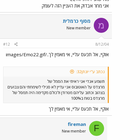
אני מחר אבדוק את העניין הזה לעומק
מסוף כרמלית
מ
New member
#12
8/12/04
אוקיי, אל תכעס עליי, אי מאמין לך../images/Emo22.gif
נכתב ע"י יונתן32:
תשמע אנדי אני ראיתי את הסמל של
מרצדס על האוטובוס אני עדיין לא סנילי לשימחתי והם צבועים
בצהוב וכתוב עליהם מטרודן ולכולם מקדימה היה תמסל של
מרצדס בטוח ב100%
אוקיי, אל תכעס עליי, אי מאמין לך
fireman
F
New member