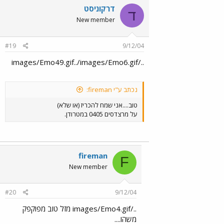
דרקוניסט
ד
New member
#19
9/12/04
../images/Emo49.gif../images/Emo6.gif
נכתב ע"י fireman:
טוב....אני שמח להכריז (או שלא)
על מרצדסים 0405 במטרודן.
fireman
F
New member
#20
9/12/04
../images/Emo4.gif מזל טוב מפוקפק
משהו....