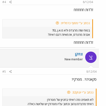
#4
8/12/04
זלדות חחחחח
נכתב ע"י מסוף כרמלית:
בטוח שזה מרצדס ולא מ.א.ן EL?
אם זה מרצדס, אז מאיזה דגם ראית?
זלדות חחחחח
צחקן
צ
New member
#5
8/12/04
סקאניה? . מפרקי?
נכתב ע"י יונתן32:
לא תאמינו מה ראיתי בחניון של מטרודן
ראיתי מרצדס צהוב וכתוב עליו מטרודן יש שלושה כאלה