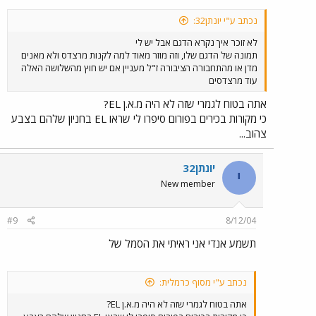
נכתב ע"י יונתן32:
לא זוכר איך נקרא הדגם אבל יש לי
תמונה של הדגם שלו, וזה מוזר מאוד למה לקנות מרצדס ולא מאנים
מדן או מהתחבורה הציבורה ז"ל מעניין אם יש חוץ מהשלושה האלה
עוד מרצדסים
אתה בטוח לגמרי שזה לא היה מ.א.ן EL?
כי מקורות בכירים בפורום סיפרו לי שראו EL בחניון שלהם בצבע
צהוב...
יונתן32
י
New member
#9
8/12/04
תשמע אנדי אני ראיתי את הסמל של
נכתב ע"י מסוף כרמלית:
אתה בטוח לגמרי שזה לא היה מ.א.ן EL?