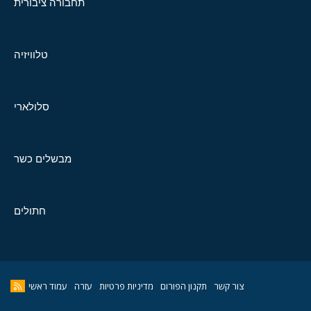
תחבורה ציבורית
טלוויזיה
סלולארי
מבשלים כשר
חתולים
צור קשר
תקנון הפורום
מדיניות פרטיות
עזרה
עמוד ראשי