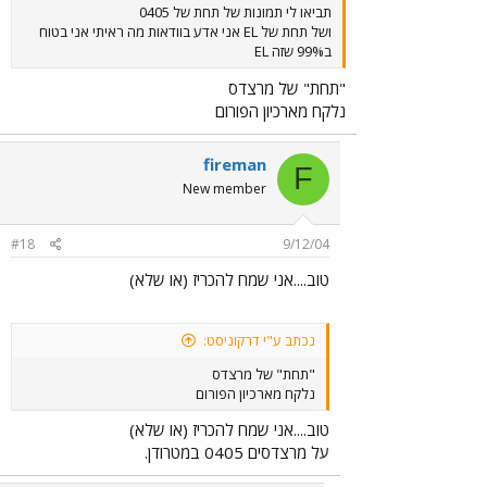
תביאו לי תמונות של תחת של 0405
ושל תחת של EL אני אדע בוודאות מה ראיתי אני בטוח
ב99% שזה EL
"תחת" של מרצדס
נלקח מארכיון הפורום
fireman
F
New member
#18
9/12/04
טוב....אני שמח להכריז (או שלא)
נכתב ע"י דרקוניסט:
"תחת" של מרצדס
נלקח מארכיון הפורום
טוב....אני שמח להכריז (או שלא)
על מרצדסים 0405 במטרודן.