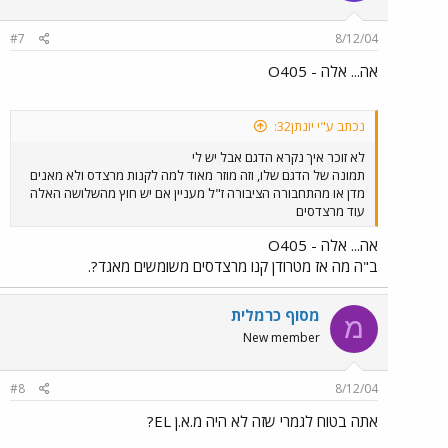
#7
8/12/04
אה... אלה - O405
נכתב ע"י יונתן32:
לא זוכר איך נקרא הדגם אבל יש לי
תמונה של הדגם שלו, וזה מוזר מאוד למה לקנות מרצדס ולא מאנים
מדן או מהתחבורה הציבורה ז"ל מעניין אם יש חוץ מהשלושה האלה
עוד מרצדסים
אה... אלה - O405
ב"ה מה אז מטרודן קנו מרצדסים משומשים מאגד?.
מסוף כרמלית
מ
New member
#8
8/12/04
אתה בטוח לגמרי שזה לא היה מ.א.ן EL?