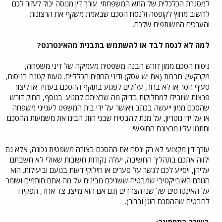
למסגרת הכלכלית של התא המשפחתי. עורך דין מנוסה יכול לעזור לכם
לחשוב מחוץ לקופסה ולנסח הסכם שבאמת משקף את הרצונות
והערכים המשותפים שלכם.
למה לא לנסח לבד או להשתמש בתבנית מהאינטרנט?
ניסוח הסכם ממון דורש הבנה משפטית מעמיקה של דיני משפחה,
מקרקעין, חברות (אם יש עסק) ודיני החוזים הכלליים. טעות קטנה בניסוח,
סעיף חסר או לא ברור, עלולים לפגוע בתוקף ההסכם בעתיד או ליצור
פרצות שיובילו למחלוקות בדיוק מה שרציתם למנוע. בנוסף, החוק דורש
שהסכם ממון ייעשה בכתב ויאושר על ידי בית המשפט לענייני משפחה
או על ידי נוטריון, על מנת להבטיח שבני הזוג הבינו את משמעות ההסכם
וחתמו עליו מרצונם החופשי.
עורך דין מקצועי לא רק ינסח את ההסכם בצורה משפטית נכונה, אלא גם
ילווה אתכם בתהליך החשיבה, יעלה נקודות חשובות שאולי לא חשבתם
עליהן, ויסייע לכם לגשר על פערים או חילוקי דעות בנועם וביעילות. הוא
הגורם האובייקטיבי שמבטיח ששניכם מבינים על מה אתם חותמים ושומר
על האינטרסים של שני הצדדים (גם אם הוא מייצג צד אחד, תפקידו
להבטיח שההסכם הוגן וברור).
בשורה התחתונה: