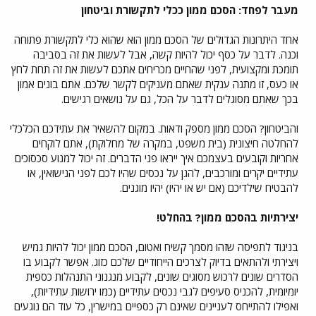
מעבר לפחד: הסכם ממון ככלי לתקשורת וביטחון
אחד היתרונות הגדולים של הסכם ממון הוא שהוא כלי לתקשורת פתוחה
וכנה. לדבר על כסף יכול להיות קשה, אבל לעשות את זה בסביבה
תומכת ומקצועית, לפני שהחיים מכריחים אתכם לעשות את זה תחת לחץ
או כעס, זו מתנה ענקית שאתם מעניקים לקשר שלכם. אתם בונים אמון
בכך שאתם מסוגלים לדבר על הכל, גם על נושאים רגישים.
והביטחון? הסכם ממון מספק ודאות. במקום להשאיר את עתידכם הכלכלי
להחלטה חיצונית (בית משפט, במקרה של מחלוקת), אתם לוקחים
אחריות וקובעים בעצמכם איך ייראו פני הדברים. זה יכול למנוע סכסוכים
עתידיים יקרים ומורכבים, להגן על נכסים שהיו לכם לפני הנישואין, או
להבטיח שילדיכם (אם יש או יהיו) יהיו מוגנים.
יצירתיות בהסכם ממון? בהחלט!
בניגוד לתפיסה שזהו מסמך קשיח ואטום, הסכם ממון יכול להיות גמיש
ויצירתי ולהתאים בדיוק לצרכים הייחודיים שלכם כזוג. אפשר לקבוע בו
הסדרים שונים לרכוש מסוגים שונים, לקבוע מנגנוני התנהלות כספית
יומיומית, להכניס סעיפים לגבי נכסים עתידיים (כמו ירושות עתידיות),
ואפילו להתייחס לעניינים שאינם רק כספיים במישרין, כל עוד הם נוגעים