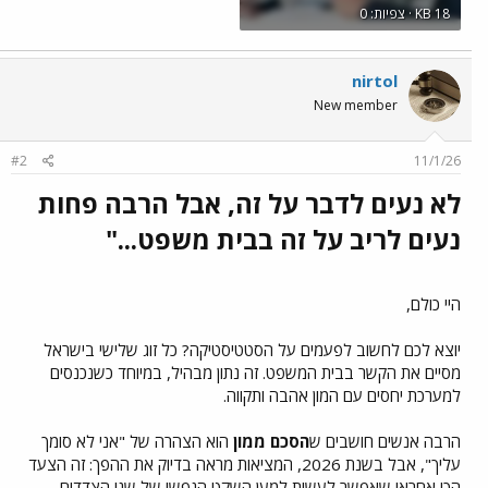
KB 18 · צפיות: 0
nirtol
New member
#2
11/1/26
לא נעים לדבר על זה, אבל הרבה פחות
נעים לריב על זה בבית משפט..."​
היי כולם,
יוצא לכם לחשוב לפעמים על הסטטיסטיקה? כל זוג שלישי בישראל
מסיים את הקשר בבית המשפט. זה נתון מבהיל, במיוחד כשנכנסים
למערכת יחסים עם המון אהבה ותקווה.
הרבה אנשים חושבים ש
הסכם ממון
הוא הצהרה של "אני לא סומך
עליך", אבל בשנת 2026, המציאות מראה בדיוק את ההפך: זה הצעד
הכי אחראי שאפשר לעשות למען השקט הנפשי של שני הצדדים