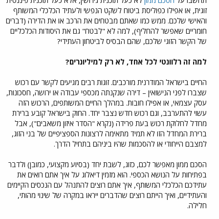
זוגית, או אפילו כפוליסת ביטוח לשקט הנפשי ולעתיד הכלכלי המשותף
והאישי שלכם. ממש כמו שאתם מבטחים את הרכב או את הדירה (דברים
חומריים שאפשר להחליף), למה לא "לבטח" גם את היסודות הכלכליים
של הקשר הזוגי שלכם, שהם הבסיס לביטחון העתידי?
למה זה רלוונטי לכל אחד, לא רק למיליונרים?
החיים בישראל המודרנית מורכבים. זוגות רבים מגיעים לקשר עם רכוש
שצברו לפני הנישואין – דירה שנקנתה מכספי עבודה או ירושה, חסכונות,
עסק עצמאי, או אפילו חובות. במהלך החיים המשותפים, הרכוש הזה
עשוי להתערבב, וגם רכוש חדש נצבר יחד. החוק בישראל קובע ברירת
מחדל לחלוקת רכוש בעת פרידה (נקרא "הסדר איזון משאבים"), אבל
ברירת המחדל הזו לא תמיד מתאימה לרצונות הספציפיים של בני הזוג,
למצבם הייחודי או להסכמות שהיו ביניהם בתחיל הדרך.
הסכם ממון מאפשר לכם, כזוג, לשבת יחד (בסיוע מקצועי, כמובן) ולדבר
בפתיחות על הנושא הכספי. הוא מזמין דיאלוג על איך אתם רואים את
עתידכם הכלכלי המשותף, איך אתם רוצים להתנהל עם הנכסים הקיימים
והעתידיים, ואיך הייתם רוצים שהדברים ייראו במקרה של שינוי מהותי,
חלילה.