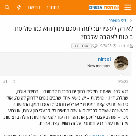
התחבר
הירשם
דיני משפחה
לא רק לעשירים: למה הסכם ממון הוא כמו פוליסת
ביטוח לאהבה שלכם?
פ
פ
T
9/5/25
nirtol
הסכם ממון
ו
ו
a
ת
ר
g
nirtol
ח
ס
s
New member
ה
ם
נ
ב
ו
ת
#1
9/5/25
ש
א
א
ר
רגע לפני שאתם צוללים לתוך ים ההכנות לחתונה – בחירת אולם,
י
שמלה, די ג'יי וטעימות – יש נושא אחד שרבים נוטים לדחוק לפינה, אולי
ך
כי הוא מרגיש קצת "מפחיד" או "לא רומנטי": הסכם ממון. המחשבה
הראשונה שעולה לרבים היא שזה מתאים רק לבעלי הון עצום, או גרוע
מכך – שזה בעצם לתכנן את הפרידה עוד לפני שהזוגיות החלה ברציפות.
אז בואו נעצור רגע ונסתכל על זה מזווית קצת אחרת.
תחשבו על
הסכם ממון
לא כעל תוכנית גירושין, אלא כעל תוכנית פיננסית