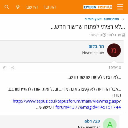
התחבר
הירשם
משכנתאות וייעוץ מיחזור
...לא רציתי לפתוח שרשור חדש...
פ
פ
מר בלום
19/9/10
ו
ו
ת
ר
מר בלום
מ
ח
ס
New member
ה
ם
נ
ב
ו
ת
#1
19/9/10
ש
א
א
ר
...לא רציתי לפתוח שרשור חדש...
י
ך
...אבל ההודעה לא קפצה. זקנה מדי.... ובכל זאת, אודה להתייחסותכם.
תודה!
http://www.tapuz.co.il/tapuzforum/main/Viewmsg.asp?
forum=1377&msgid=145151744
הפישפש....
ab1729
A
New member