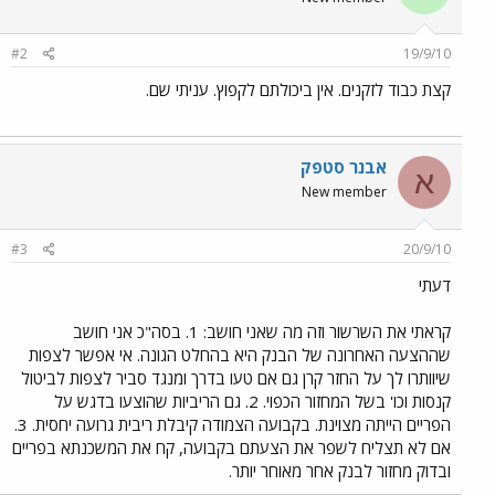
#2
19/9/10
קצת כבוד לזקנים. אין ביכולתם לקפוץ. עניתי שם.
אבנר סטפק
א
New member
#3
20/9/10
דעתי
קראתי את השרשור וזה מה שאני חושב: 1. בסה"כ אני חושב
שההצעה האחרונה של הבנק היא בהחלט הגונה. אי אפשר לצפות
שיוותרו לך על החזר קרן גם אם טעו בדרך ומנגד סביר לצפות לביטול
קנסות וכו' בשל המחזור הכפוי. 2. גם הריביות שהוצעו בדגש על
הפריים הייתה מצוינת. בקבועה הצמודה קיבלת ריבית גרועה יחסית. 3.
אם לא תצליח לשפר את הצעתם בקבועה, קח את המשכנתא בפריים
ובדוק מחזור לבנק אחר מאוחר יותר.