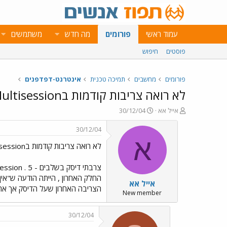
עמוד ראשי
פורומים
מה חדש
משתמשים
פוסטים
חיפוש
פורומים
מחשבים
תמיכה טכנית
אינטרנט-דפדפנים
לא רואה צריבות קודמות בMultisession
פ
פ
אייל אא
30/12/04
ו
ו
ת
ר
30/12/04
ח
ס
א
לא רואה צריבות קודמות בMultisession
ה
ם
נ
ב
ו
ת
צרבתי דיסק בשלבים - multisession . 5 חלקים , כל חלק ביום אחר .. אחרי כל פרק צריבה , ראיתי את את
ש
א
החלק האחרון , הייתה הודעה ש"אין מס
אייל אא
א
ר
הצריבה האחרון שעל הדיסק אך את 
י
New member
ך
30/12/04