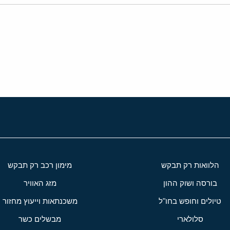
י
שור
הלוואות רק תבקש
מימון רכב רק תבקש
בורסה ושוק ההון
מזג האוויר
טיולים וחופש בחו"ל
משכנתאות וייעוץ מחזור
סלולארי
מבשלים כשר