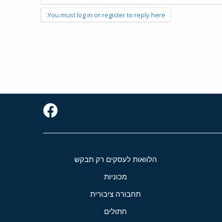
You must log in or register to reply here.
הלוואות לעסקים רק תבקש
מכוניות
תחבורה ציבורית
חתולים