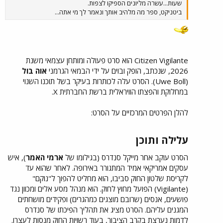
שעות...עשרה מליונים הספיקו לצפות.
ביטניקט, ספר מה מלהיב אותך ונאמר לך מי אתה...
Citizen Vigilante הוא סרט פעולה ומותחן עצמאי משנת
2026, שנכתב, הופק ובוים על ידי הבמאי הגרמני
אוה בול
(Uwe Boll). הסרט עלה לכותרות בעיקר בשל תוכנו השנוי
במחלוקת והפצתו הוויראלית ברשת החברתית X.
להלן הפרטים המרכזיים על הסרט:
עלילה ותוכן​
הסרט עוקב אחר מייקל סנדרס (בגילומו של
ארמי האמר
), איש
עסקים אמריקאי אמיד המתגורר באירופה. לאחר שהוא עד
לקריסת שלטון החוק סביבו, הוא מחליט להפוך ל"נוקם"
(Vigilante) הפועל מחוץ לחוק. הוא מנהל מסע אלים ומכוון נגד
פושעים, אנסים (שרובם מוצגים כמהגרים) ופקידים מושחתים
המגנים עליהם. הסרט מציג את תהליך הפיכתו של סנדרס
לדמות נערצת בקרב הציבור, בעוד רשויות החוק מנסות לעצרו.