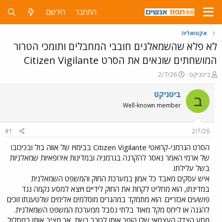
התחבר
הירשם
אקטואליה
לא פלא שהשמאלנים חובבי המחבלים ותומכי הטרור
המושחתים שונאים את הסרט Citizen Vigilante
פ
פ
ביטניקט
2/7/26
ו
ו
ת
ר
ביטניקט
ב
ח
ס
Well-known member
ה
ם
נ
ב
ו
ת
#1
2/7/26
ש
א
א
ר
הסרט הגרמני-קרואטי Citizen Vigilante בבימויו של אווה בול ובכיכובו
י
של ארמי האמר נאסר להקרנה בגרמניה ובמדינות אירופאיות שמאלניות
ך
בשל עלילתו.
איש עסקים מאבד כל אמון במערכת החוק והמשפט השמאלנית
במדינתו, הוא מחליט לקחת את החוק לידיים ויוצא למסע נקמה נגד
פושעים אכזריים. הוא מתמקד במהגרים מוסלמים אלימים שלטענתו זוכים
להגנה או ליחס מקל מאוד בלתי נסבל ממערכת המשפט השמאלנית.
מסע הצדק העצמאי שלו הופך אותו לכוכב רשת, אך מציב אותו במסלול