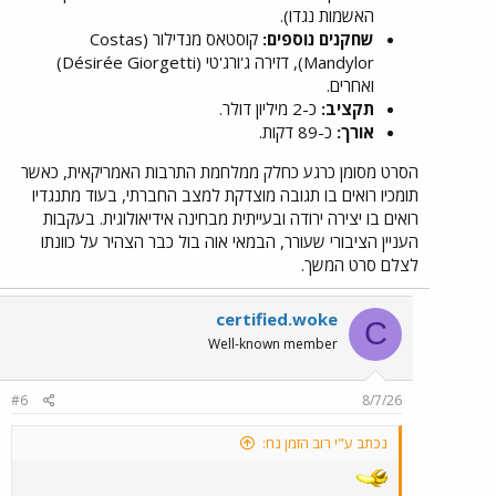
האשמות נגדו).
שחקנים נוספים:
קוסטאס מנדילור (Costas
Mandylor), דזירה ג'ורג'טי (Désirée Giorgetti)
ואחרים.
תקציב:
כ-2 מיליון דולר.
אורך:
כ-89 דקות.
הסרט מסומן כרגע כחלק ממלחמת התרבות האמריקאית, כאשר
תומכיו רואים בו תגובה מוצדקת למצב החברתי, בעוד מתנגדיו
רואים בו יצירה ירודה ובעייתית מבחינה אידיאולוגית. בעקבות
העניין הציבורי שעורר, הבמאי אוה בול כבר הצהיר על כוונתו
לצלם סרט המשך.
certified.woke
C
Well-known member
#6
8/7/26
נכתב ע"י רוב הזמן נח: