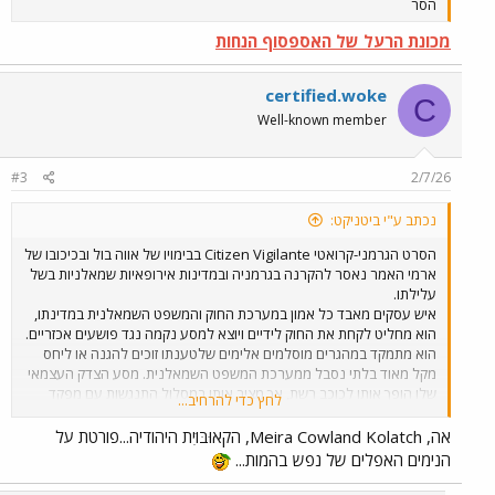
הסר
מכונת הרעל של האספסוף הנחות
certified.woke
C
Well-known member
#3
2/7/26
נכתב ע"י ביטניקט:
הסרט הגרמני-קרואטי Citizen Vigilante בבימויו של אווה בול ובכיכובו של
ארמי האמר נאסר להקרנה בגרמניה ובמדינות אירופאיות שמאלניות בשל
עלילתו.
איש עסקים מאבד כל אמון במערכת החוק והמשפט השמאלנית במדינתו,
הוא מחליט לקחת את החוק לידיים ויוצא למסע נקמה נגד פושעים אכזריים.
הוא מתמקד במהגרים מוסלמים אלימים שלטענתו זוכים להגנה או ליחס
מקל מאוד בלתי נסבל ממערכת המשפט השמאלנית. מסע הצדק העצמאי
שלו הופך אותו לכוכב רשת, אך מציב אותו במסלול התנגשות עם מפקד
לחץ כדי להרחיב...
המשטרה השמאלני המקומי...
אה, Meira Cowland Kolatch, הקאוּבּוׂיִת היהודיה...פורטת על
ולכן זה ממש לא פלא שהשמאלנים חובבי המחבלים ותומכי הטרור
הנימים האפלים של נפש בהמות...
המושחתים שונאים את הסרט שמאיים על התנהלותם הבוגדנית
והמושחתת ומציג אותם כפי שהם באמת. אבל מנגד הקהל נוהר בהמוניו