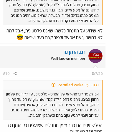
בסוף יוני 2026. צעד זה הפך את הסרט לשיחת היום
החוק סביבו, מחליט להפוך ל"נוקם" (Vigilante) הפועל מחוץ
ברשת והוביל אותו לראש טבלאות הצפייה בפלטפורמות
לחוק, מנהל מסע אלים ומכוון נגד פושעים, אנסים (שרובם
כמו Apple TV ו-Amazon בארה"ב.
מוצגים כמתנכלים) ופקידי מכשלת ישראל מושחתים המגנים
תגובות:
הסרט עורר מחלוקת עזה. מבקרי קולנוע העניקו
עליהם ויוצא למסע נקם בהם ובעמלקי הגבעות...
לו ביקורות שליליות ביותר, תוך שהם מבקרים את התסריט,
הבימוי, העריכה והמסרים הפוליטיים שלו, אשר נתפסו
לא שידוע על מתנחל כלשהו שאנס פלסטינית, אבל למה
בעיני רבים כבעלי אופי אנטי-מהגרים ופופוליסטי. מנגד,
לא להשמיץ אם אפשר ולפזר קצת רעל ושנאה
.
דמויות פוליטיות מהימין ומעגלים מסוימים ברשת היללו את
הסרט כביטוי ל"אמת שאינה נאמרת" על פשיעה והגירה.
רוב הזמן נח
צוות שחקנים והפקה​
Well-known member
במאי ותסריטאי:
אוה בול.
שחקן ראשי:
ארמי האמר (זהו תפקידו הראשי המשמעותי
#10
8/7/26
הראשון לאחר השעייתו מהתעשייה ב-2021 בעקבות
האשמות נגדו).
נכתב ע"י certified.woke:
שחקנים נוספים:
קוסטאס מנדילור (Costas
Mandylor), דזירה ג'ורג'טי (Désirée Giorgetti)
אני מצפה לגרסת-ראי של הסרט - פלסטיני, עֵד לקריסת שלטון
ואחרים.
החוק סביבו, מחליט להפוך ל"נוקם" (Vigilante) הפועל מחוץ
תקציב:
כ-2 מיליון דולר.
לחוק, מנהל מסע אלים ומכוון נגד פושעים, אנסים (שרובם
אורך:
כ-89 דקות.
מוצגים כמתנכלים) ופקידי מכשלת ישראל מושחתים המגנים
עליהם ויוצא למסע נקם בהם ובעמלקי הגבעות...
הסרט מסומן כרגע כחלק ממלחמת התרבות האמריקאית, כאשר
תומכיו רואים בו תגובה מוצדקת למצב החברתי, בעוד מתנגדיו
הפלשתינים הם כבר מזמן מחבלים שפועלים כל הזמן נגד
רואים בו יצירה ירודה ובעייתית מבחינה אידיאולוגית. בעקבות
החוק ונגד האנושות.