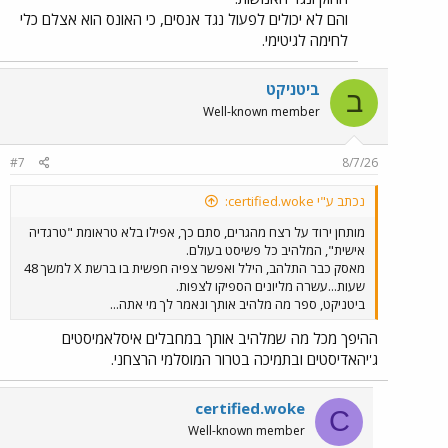
העניין הציבורי שעורר, הבמאי אוה בול כבר הצהיר על כוונתו
והם לא יכולים לפעול נגד אנסים, כי האונס הוא אצלם כלי
לצלם סרט המשך.
לחימה לגיטימי.
ביטניקט
ב
Well-known member
#7
8/7/26
נכתב ע"י certified.woke:
מותחן ירוד על רצח מהגרים, סתם כך, אפילו בלא טראומת "טרגדיה
אישית", המלהיב כל פשיסט בעולם.
מאסק כבר התלהב, הילל ואפשר צפיה חפשית בו ברשת X למשך 48
שעות...עשרה מליונים הספיקו לצפות.
ביטניקט, ספר מה מלהיב אותך ונאמר לך מי אתה...
ההיפך מכל מה שמלהיב אותך במחבלים איסלאמיסטים
ג'יהאדיסטים ובתמיכה בטרור המוסלמי הרצחני.
certified.woke
C
Well-known member