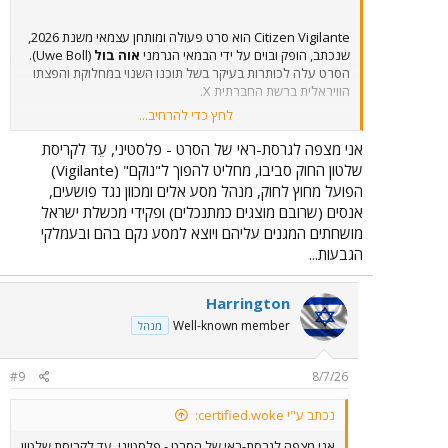
Citizen Vigilante הוא סרט פעולה ומותחן עצמאי משנת 2026,
שנכתב, הופק ובוים על ידי הבמאי הגרמני
אוה בול
(Uwe Boll).
הסרט עלה לכותרות בעיקר בשל תוכנו השנוי במחלוקת והפצתו
הוויראלית ברשת החברתית X.
לחץ כדי להרחיב...
להלן הפרטים המרכזיים על הסרט:
אני מצפה לגרסת-ראי של הסרט - פלסטיני, עֵד לקריסת
שלטון החוק סביבו, מחליט להפוך ל"נוקם" (Vigilante)
עלילה ותוכן​
הפועל מחוץ לחוק, מנהל מסע אלים ומכוון נגד פושעים,
אנסים (שרובם מוצגים כמתנכלים) ופקידי מכשלת ישראל
הסרט עוקב אחר מייקל סנדרס (בגילומו של
ארמי האמר
), איש
עסקים אמריקאי אמיד המתגורר באירופה. לאחר שהוא עד
מושחתים המגנים עליהם ויוצא למסע נקם בהם ובעמלקי
לקריסת שלטון החוק סביבו, הוא מחליט להפוך ל"נוקם"
הגבעות...
(Vigilante) הפועל מחוץ לחוק. הוא מנהל מסע אלים ומכוון נגד
פושעים, אנסים (שרובם מוצגים כמהגרים) ופקידים מושחתים
המגנים עליהם. הסרט מציג את תהליך הפיכתו של סנדרס לדמות
Harrington
נערצת בקרב הציבור, בעוד רשויות החוק מנסות לעצרו.
Well-known member
מנהל
הפצה ופרסום​
#9
8/7/26
הפצה ברשת X:
הסרט זכה לחשיפה עצומה לאחר
נכתב ע"י certified.woke:
ש
אילון מאסק
העלה את הסרט המלא לחשבונו ברשת
X, שם הוא היה זמין לצפייה בחינם במשך כ-48 שעות
אני מצפה לגרסת-ראי של הסרט - פלסטיני, עֵד לקריסת שלטון