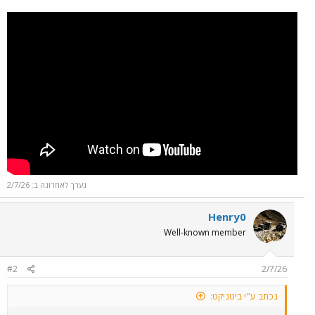
נערך לאחרונה ב:
2/7/26
Henry0
Well-known member
#2
2/7/26
נכתב ע"י ביטניקט: