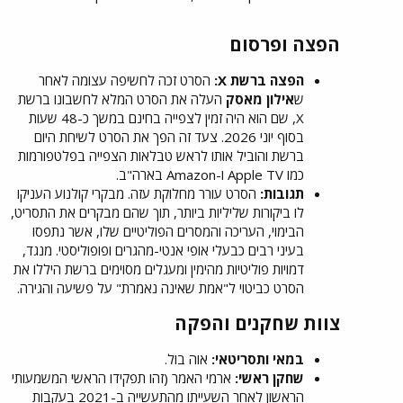
הפצה ופרסום​
הפצה ברשת X:
הסרט זכה לחשיפה עצומה לאחר
ש
אילון מאסק
העלה את הסרט המלא לחשבונו ברשת
X, שם הוא היה זמין לצפייה בחינם במשך כ-48 שעות
בסוף יוני 2026. צעד זה הפך את הסרט לשיחת היום
ברשת והוביל אותו לראש טבלאות הצפייה בפלטפורמות
כמו Apple TV ו-Amazon בארה"ב.
תגובות:
הסרט עורר מחלוקת עזה. מבקרי קולנוע העניקו
לו ביקורות שליליות ביותר, תוך שהם מבקרים את התסריט,
הבימוי, העריכה והמסרים הפוליטיים שלו, אשר נתפסו
בעיני רבים כבעלי אופי אנטי-מהגרים ופופוליסטי. מנגד,
דמויות פוליטיות מהימין ומעגלים מסוימים ברשת היללו את
הסרט כביטוי ל"אמת שאינה נאמרת" על פשיעה והגירה.
צוות שחקנים והפקה​
במאי ותסריטאי:
אוה בול.
שחקן ראשי:
ארמי האמר (זהו תפקידו הראשי המשמעותי
הראשון לאחר השעייתו מהתעשייה ב-2021 בעקבות