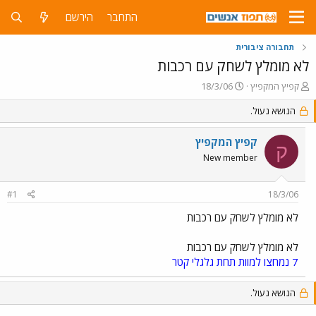
התחבר
הירשם
תחבורה ציבורית
לא מומלץ לשחק עם רכבות
פ
פ
קפיץ המקפיץ
18/3/06
ו
ו
ת
הנושא נעול.
ר
ח
ס
ה
ם
קפיץ המקפיץ
ק
נ
ב
New member
ו
ת
ש
א
א
ר
#1
18/3/06
י
ך
לא מומלץ לשחק עם רכבות
לא מומלץ לשחק עם רכבות
7 נמחצו למוות תחת גלגלי קטר
הנושא נעול.