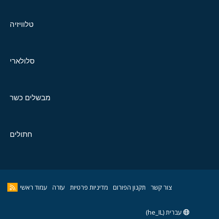
טלוויזיה
סלולארי
מבשלים כשר
חתולים
צור קשר
תקנון הפורום
מדיניות פרטיות
עזרה
עמוד ראשי
עברית (he_IL)