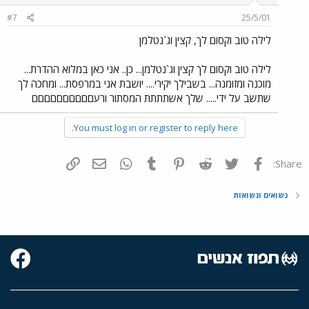
#7
25/5/01
לילה טוב וקסום לך, קצין וג`נטלמן
לילה טוב וקסום לך קצין וג`נטלמן... כן.. אני כאן במלוא ההדרת...
מוכנה ומזומנה... בשבילך יקירי.... יושבת אני במרפסת... ומחכה לך
שתשב על ידי..... שלך אשתתתת המסתור ורעםםםםםםםםםם
You must log in or register to reply here.
פייסבוק
Twitter
Reddit
Pinterest
Tumblr
WhatsApp
דואר אלקטרוני
הוסף קישור
Share:
נשואים ונשואות