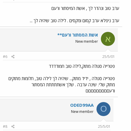
ערב טוב ונהדר לך , אשת המיסתור ורעם
ערב ניפלא ערב קסום ומקסים . לילה טוב שיהיה לך ...
אשת המסתור ורעם**
א
New member
#6
25/5/01
פטרייה סגולה מתוק,לילה טוב חמודדדד
פטרייה סגולה , ידיד מתוק... שיהיה לך לילה טוב, חלומות מתוקים
מתוק שלי. שינה ערבה . שלך אשתתתתת המסתור
ורעםםםםםםםםם
ODED99AA
O
New member
#8
25/5/01