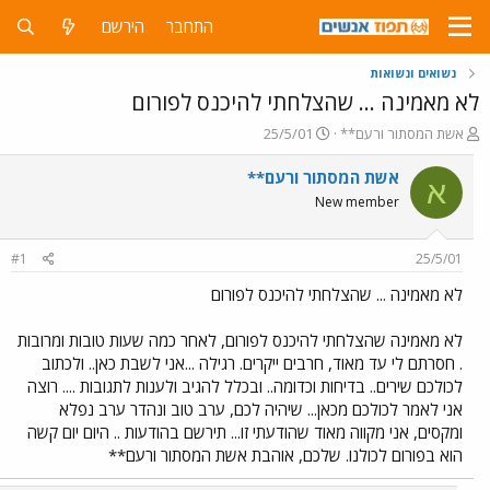
התחבר
הירשם
נשואים ונשואות
לא מאמינה ... שהצלחתי להיכנס לפורום
פ
פ
אשת המסתור ורעם**
25/5/01
ו
ו
ת
ר
אשת המסתור ורעם**
א
ח
ס
New member
ה
ם
נ
ב
ו
ת
#1
25/5/01
ש
א
א
ר
לא מאמינה ... שהצלחתי להיכנס לפורום
י
ך
לא מאמינה שהצלחתי להיכנס לפורום, לאחר כמה שעות טובות ומרובות
. חסרתם לי עד מאוד, חרבים ייקרים. רגילה ...אני לשבת כאן.. ולכתוב
לכולכם שירים.. בדיחות וכדומה.. ובכלל להגיב ולענות לתגובות .... רוצה
אני לאמר לכולכם מכאן... שיהיה לכם, ערב טוב ונהדר ערב נפלא
ומקסים, אני מקווה מאוד שהודעתי זו... תירשם בהודעות .. היום יום קשה
הוא בפורום לכולנו. שלכם, אוהבת אשת המסתור ורעם**