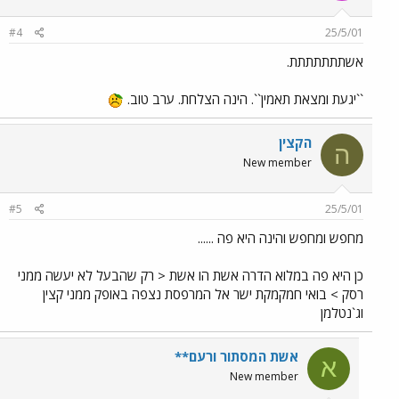
#4
25/5/01
אשתתתתתתת.
``יגעת ומצאת תאמין``. הינה הצלחת. ערב טוב.
הקצין
ה
New member
#5
25/5/01
מחפש ומחפש והינה היא פה ......
כן היא פה במלוא הדרה אשת הו אשת < רק שהבעל לא יעשה ממני
רסק > בואי חמקמקת ישר אל המרפסת נצפה באופק ממני קצין
וג`נטלמן
אשת המסתור ורעם**
א
New member