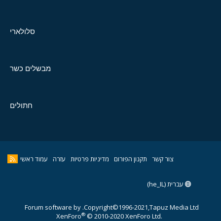
סלולארי
מבשלים כשר
חתולים
צור קשר
תקנון הפורום
מדיניות פרטיות
עזרה
עמוד ראשי
עברית (he_IL)
Forum software by
Copyright©1996-2021,Tapuz Media Ltd.
®
XenForo
© 2010-2020 XenForo Ltd.