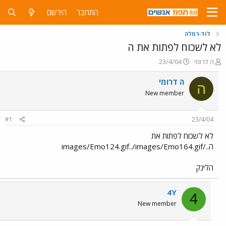
התחבר
הירשם
לוד-רמלה
לא לשכוח לפתות את ה
פ
פ
ה דרומי
23/4/04
ו
ו
ת
ר
ה דרומי
ה
ח
ס
New member
ה
ם
נ
ב
ו
ת
#1
23/4/04
ש
א
א
ר
לא לשכוח לפתות את
י
ה../images/Emo124.gif../images/Emo164.gif
ך
הלינק
4Y
4
New member