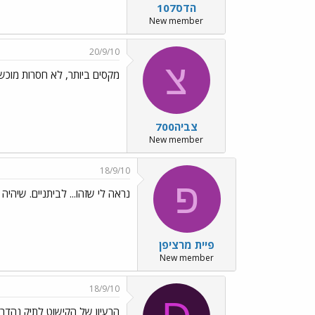
הדס107
New member
20/9/10
צ
מקסים ביותר, לא חסרות מוכש
צביה700
New member
18/9/10
פ
נראה לי שזהו... לביתניים. שיהי
פיית מרציפן
New member
18/9/10
הרעיון של הקישוט לתיק נהדר