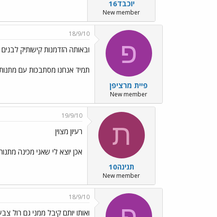
יוכבד16
New member
18/9/10
פ
ובאותה הזדמנות קישותיק לבנים
תמיד אנחנו מסתבכות עם מתנות לבנים ( מעל גיל 8) אז הנה הקישותיק שלי ומי שרוצה לקר
פיית מרציפן
New member
19/9/10
ת
רעיון מצוין
אכן יוצא לי שאני מכינה מתנות
תנינה10
New member
18/9/10
פ
ואותו יותם קיבל ממני גם רול צבע