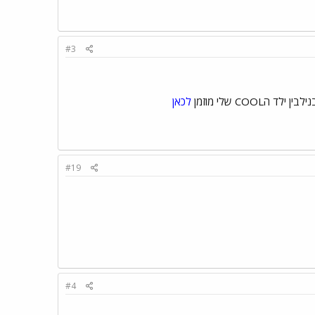
#3
לכאן
#19
#4