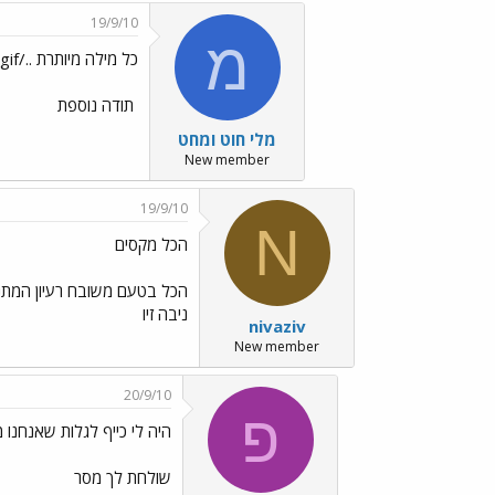
19/9/10
מ
כל מילה מיותרת ../images/Emo140.gif מקסים ביותר
תודה נוספת
מלי חוט ומחט
New member
19/9/10
N
הכל מקסים
הכל בטעם משובח רעיון המתנה 
ניבה זיו
nivaziv
New member
20/9/10
פ
היה לי כייף לגלות שאנחנו מ
שולחת לך מסר