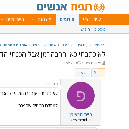
עמוד ראשי
פורומים
מה חדש
משתמשים
פוסטים
חיפוש
פורומים
עשו זאת במו ידיכם
אומנות שימושית
אומנות הטכסטיל 
לא כתבתי כאן הרבה זמן אבל הכנתי הד
פ
פ
פיית מרציפן
18/9/10
ו
ו
1
2
הבא
ת
ר
ח
ס
ה
ם
18/9/10
נ
ב
פ
לא כתבתי כאן הרבה זמן אבל הכנת
ו
ת
ש
א
א
ר
למתלה הכיסים שתפרתי
י
פיית מרציפן
ך
New member