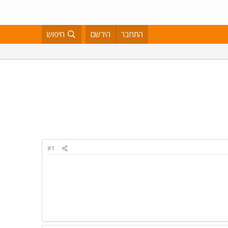
התחבר
הירשם
חיפוש
#1