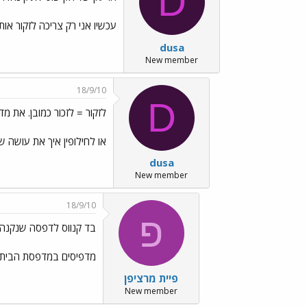
D
עכשיו אני רק צריכה לזקור אותו לעוד איזה 6 שנים........ גם הרול צבעים מדויי
dusa
New member
18/9/10
D
לזקור = לזכור כמובן. את מ
או לחילופין איך את עושה 
dusa
New member
18/9/10
פ
בד קנווס לדפסה שנקנה
מדפיסים במדפסת הביתי
פיית מרציפן
New member