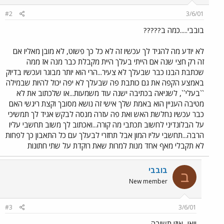
#2
3/6/01
בובבי.....כמה ב?????
לא יודע מה להגיד לך עכשיו זה לא כל כך פשוט, לא מובן מאליו אם
זה רק חצי שנה אם הייתי בעלך היית מקבלת כבר מנה אז ממה
שכתבת הבנו כבר שבעלך לא צעיר...הרי הוא יותר מבוגר ועכשיו בדיוק
באמצע הקפה את גם כותבת פה שבעלך לא יפה יכול להיות שבמילה
``בעלי``, לשגיאה בכתיבה ישנה עוד משמעות...או שלכתוב את לא
מטיבה העניין הוא באמת שלך אישי זה נושא מסובך וקצת ריגשי האם
כבר עכשיו נחלשת האש ואת פה עזרה מנסה לבקש אגיד לך תמשיכי
על הבלונדיני לחשוב תכתבי מה קורה...ואכתוב לך משוב תחשבי עליו
הרבה...תחשבי עליו המון אבל תחזרי לבעלך עם כל התאבון כך לפחות
לא תקבלי מאף אחד מנות למרות שאת רוקדת על שתי חתונות
בובבי
ב
New member
#3
3/6/01
וואו...איזו תשובה