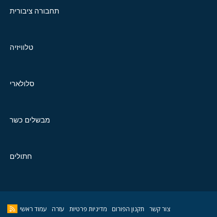
תחבורה ציבורית
טלוויזיה
סלולארי
מבשלים כשר
חתולים
צור קשר
תקנון הפורום
מדיניות פרטיות
עזרה
עמוד ראשי