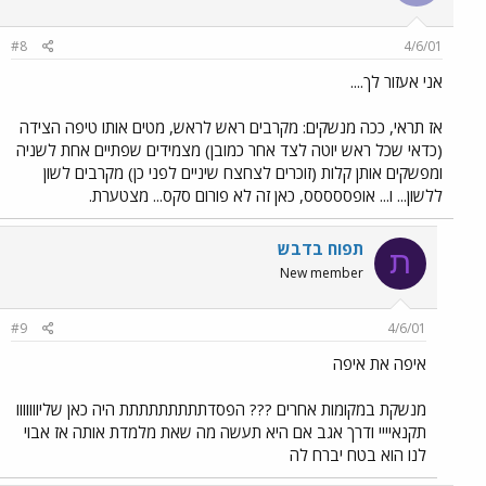
#8
4/6/01
אני אעזור לך....
אז תראי, ככה מנשקים: מקרבים ראש לראש, מטים אותו טיפה הצידה
(כדאי שכל ראש יוטה לצד אחר כמובן) מצמידים שפתיים אחת לשניה
ומפשקים אותן קלות (זוכרים לצחצח שיניים לפני כן) מקרבים לשון
ללשון... ו... אופססססס, כאן זה לא פורום סקס... מצטערת.
תפוח בדבש
ת
New member
#9
4/6/01
איפה את איפה
מנשקת במקומות אחרים ??? הפסדתתתתתתתתת היה כאן שליווווווו
תקנאיייי ודרך אגב אם היא תעשה מה שאת מלמדת אותה אז אבוי
לנו הוא בטח יברח לה