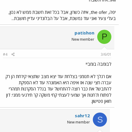
יפה, the ofer, איזה כשרון, אבל בכל זאת חשבת ממש לא נכון,
בעלי צעיר ואני עוד נמשכת, אבל על הבלונדיני עדיין חושבת...
patishon
P
New member
#4
3/6/01
לבומבה בומביי
אם רגלך לא תטמני בצלחת עוד יצא מצב שתצאי קירחת הן רק
עברה חצי שנה אז איפה היא האמונה? עוד לא הספקת
להתבשל את כבר רוצה להתחשל עוד בגלל הסקרנות תמהרי
לפתוח ת`חנות אך שמעי לעצתי קחי משקה קר תירגעי ממני: דון
חואן פטישון.
sahr12
S
New member