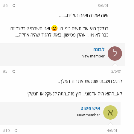
#6
3/6/01
איזה אמונה ואיזה נעליים.........
בגללך היא עוד תשים כיפ-ה...
ואני חשבתי שבלונד זה
כבר לא IN... אהלן פטישון...באתי להגיד שהיה אחלה....
לבונה
ל
New member
#5
3/6/01
לרגע חשבתי שפגשת את דוד המלך..
לא...ההוא היה אדמוני... חוץ מזה..מתה לנשק? אז תנשקי
איש פשוט
א
New member
#10
4/6/01