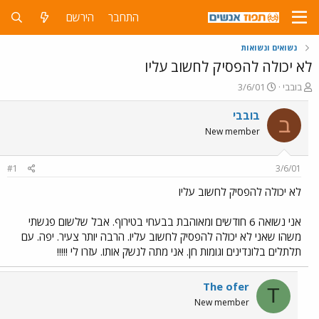
התחבר
הירשם
נשואים ונשואות
לא יכולה להפסיק לחשוב עליו
פ
פ
בובבי
3/6/01
ו
ו
ת
ר
בובבי
ב
ח
ס
New member
ה
ם
נ
ב
ו
ת
#1
3/6/01
ש
א
א
ר
לא יכולה להפסיק לחשוב עליו
י
ך
אני נשואה 6 חודשים ומאוהבת בבעחי בטירוף. אבל שלשום פגשתי
משהו שאני לא יכולה להפסיק לחשוב עליו. הרבה יותר צעיר. יפה. עם
תלתלים בלונדינים וגומות חן. אני מתה לנשק אותו. עזרו לי !!!!!
The ofer
T
New member