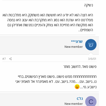
נשיקה
היא רוצה הוא לא יודע היא חוששת הוא משתוקק היא מתלבטת הוא
מפלרטט היא עורגת הוא נסוג היא מתקרבת הוא ענוג היא נמסה
הוא מתקשח היא מחייכת הוא צוחק והעיניים נפגשות ואחריהן גם
השפתיים...
שרוני**
ש
New member
#7
3/6/01
פשוט מאד..לחשוב מותר
חחחחחחחחחחח ממש פשוט...פשוט מארץ הפשוטים..בחיי
נו...נישב..עט.. ...מה?..נישב..עט.. לא מאמינה? אל תאמיני אני
נישבע..טי.....
Cגל
C
New member