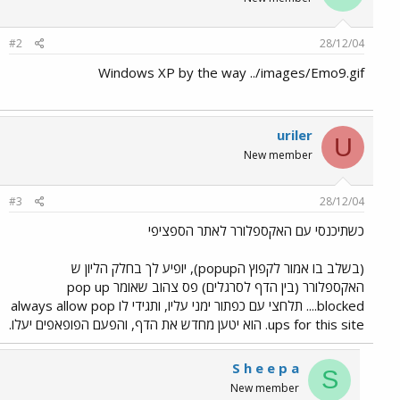
#2
28/12/04
Windows XP by the way ../images/Emo9.gif
uriler
U
New member
#3
28/12/04
כשתיכנסי עם האקספלורר לאתר הספציפי
(בשלב בו אמור לקפוץ הpopup), יופיע לך בחלק הליון ש
האקספלורר (בין הדף לסרגלים) פס צהוב שאומר pop up
blocked.... תלחצי עם כפתור ימני עליו, ותגידי לו always allow pop
ups for this site. הוא יטען מחדש את הדף, והפעם הפופאפים יעלו.
S h e e p a
S
New member