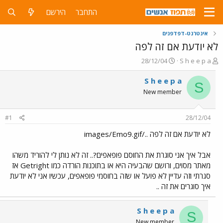
התחבר
הירשם
אינטרנט-דפדפנים
לא יודעת אם זה לפה
פ
פ
28/12/04
S h e e p a
ו
ו
ת
ר
S h e e p a
S
ח
ס
New member
ה
ם
נ
ב
ו
ת
#1
28/12/04
ש
א
א
ר
לא יודעת אם זה לפה ../images/Emo9.gif
י
ך
אבל איך אני סוגרת את החוסם פופאפים?.. זה לא נותן לי להוריד משהו
מאתר מסוים, ורושם שהבעיה היא או בתוכנות הורדה כמו Getright אז
סגרתי וזה עדיין לא פועל או שזה בחוסמי פופאפים, עכשיו אני לא יודעת
איך סוגרים את זה ..
S h e e p a
S
New member