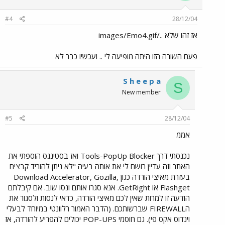
#4
28/12/04
אז זהו שלא ../images/Emo4.gif
פעם השורה הזו היתה מופיעה לי .. ועכשיו כבר לא
S h e e p a
S
New member
#5
28/12/04
אממ
נכנסתי דרך Tools-PopUp Blocker ואז בסטינגס הוספתי את
האתר וזה עדיין רושם לי את אותה בעיה "לא ניתן להוריד קבצים
בעזרת מאיצי הורדה כגון Download Accelerator, Gozilla,
Flashget או GetRight. אנא סגרו אותם ונסו שוב. אם קיבלתם
הודעה זו למרות שאין לכם מאיצי הורדה, כדאי לנסות ולסגור את
הFIREWALL שברשותכם. (הדבר האמור רלוונטי במיוחד לבעלי
וינדוס אקס פי). גם חוסמי POP-UPS יכולים להפריע להורדה, אז