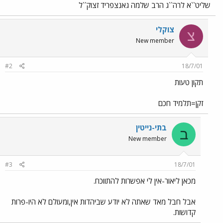
שליט``א לרה``ג הרב שלמה גאנצפריד זצוק``ל
צוקלי
צ
New member
#2
18/7/01
תקון טעות
זקן=תלמיד חכם
בתי-נייטין
ב
New member
#3
18/7/01
מכאן ליאור-אין לי אפשרות להתווכח.
אבל חבל מאד שאתה לא יודע שביהדות אין,ומעולם לא היו-פרות
קדושות.