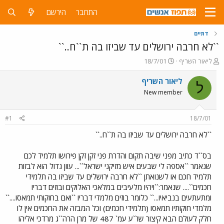
התחבר
הירשם
דתיים
``לא חרבה ירושלים עד שביזו בה ת``ח..``
פ
פ
ליאור השריף
18/7/01
ו
ו
ת
ר
ליאור השריף
ל
ח
ס
New member
ה
ם
נ
ב
ו
ת
#1
18/7/01
ש
א
א
ר
``לא חרבה ירושלים עד שביזו בה ת``ח..``
י
ך
בס``ד כתיב מפני שיבה תקום והדרת פני זקן זקן פירושו תלמיד לכם
שנאמר ``אספה לי שבעים איש מזיקני ישראל``... עוון גדול הוא לבזות
תלמיד חכם או לשנואתן ``לא חרבה ירושלים עד שביזו בה תלמידי
חכמים``.... שנאמר:``ויהיו מלעיבים במלאכי האלוקים ובוזים דבריו
ומתעתעים בנביאיו...`` כלומר בוזים מלמדי דבריו ``ואם בחוקותי תמאסו....``
מלמדי חוקותיו תמאסו (תלמידי חכמים) וכל המבזה את החכמים אין לו
חלק לעולם הבא קיצור שו``ע עמ` 487 של מרן הרה``ג מרדכי אליהו