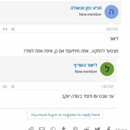
הגיע זמן הגאולה
ה
New member
#4
18/7/01
ליאור
מצטער להתקע... אתה מיחיעם? אם כן, איפה אתה לומד?
ליאור השריף
ל
New member
#5
18/7/01
עני שבט עוז ולומד בשדה יעקב
You must log in or register to reply here.
פייסבוק
Twitter
Reddit
Pinterest
Tumblr
WhatsApp
דואר אלקטרוני
הוסף קישור
Share: