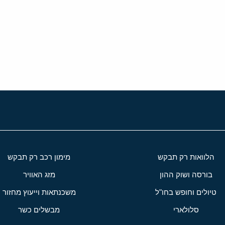
י
שור
הלוואות רק תבקש
מימון רכב רק תבקש
בורסה ושוק ההון
מזג האוויר
טיולים וחופש בחו"ל
משכנתאות וייעוץ מחזור
סלולארי
מבשלים כשר