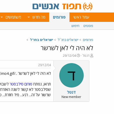
עמוד ראשי
פורומים
מה חדש
משתמשים
פוסטים
חיפוש
פורומים
ישראלים בחו``ל
ישראלים בחו"ל
לא היה לי לאן לשרשר
פ
פ
דנטל
29/12/04
ו
ו
ת
ר
29/12/04
ח
ס
ד
לא היה לי לאן לשרשר ../images/Emo4.gif
ה
ם
נ
ב
ו
ת
תראו, נפתח
פורום סילבסטר
לשבועי
ש
א
שסילבסטר לא קשור לשנה האזרחית 
דנטל
א
ר
שרשור על זה... רגע... מיד חוזרת...
י
New member
ך