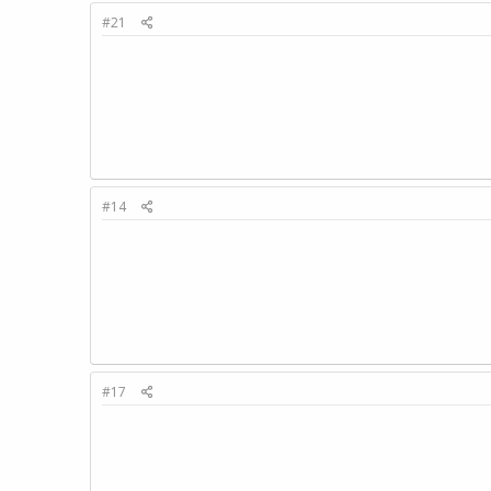
#21
#14
#17