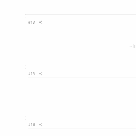
#13
...
#15
#16