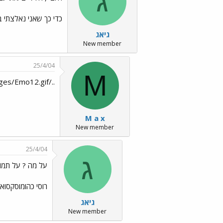
ג
כדי כך שאני נאלצתי בע
גיאג
New member
25/4/04
M
../images/Emo12.gifמעניין מה יהיה לNT לומר על זה../images/Emo6.gif
M a x
New member
25/4/04
ג
על מה ? על תמונו
רוסי כהומוסקסואל
גיאג
New member