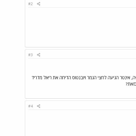
#2
#3
אר כזה, ועוד לפני כדורגלן (לא לשכוח שמילאן סיימה את 2003 כאלופת אירופה, אינטר הגיעה לחצי הגמר ויובנטוס הדיחה את ריאל מדריד
כזאת?
#4