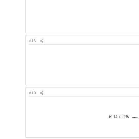
#18
#19
....
שיהיה בריא .