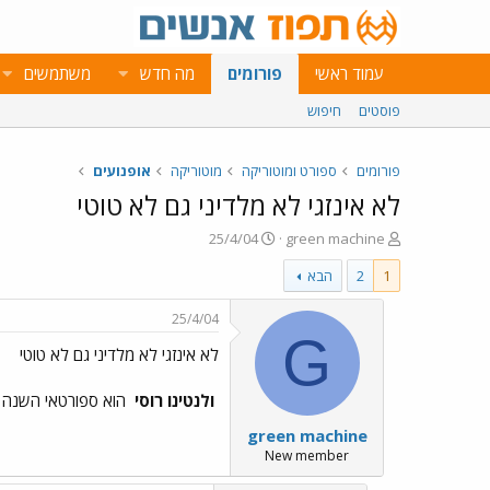
עמוד ראשי
פורומים
מה חדש
משתמשים
פוסטים
חיפוש
פורומים
ספורט ומוטוריקה
מוטוריקה
אופנועים
לא אינזגי לא מלדיני גם לא טוטי
פ
פ
25/4/04
green machine
ו
ו
1
2
הבא
ת
ר
ח
ס
ה
ם
25/4/04
נ
ב
G
לא אינזגי לא מלדיני גם לא טוטי
ו
ת
ש
א
א
ר
ולנטינו רוסי
הוא ספורטאי השנה באיטליה לשנת 2003 הנבח
י
green machine
ך
New member