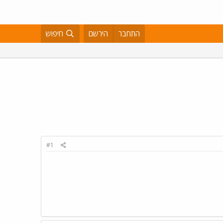
התחבר
הירשם
חיפוש
#1