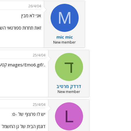
26/4/04
M
אני לא מבין
זאת תחרות ספורטאי השנ
mic mic
New member
25/4/04
ד
../images/Emo6.gif קטעים איתך, תישארי!
דרדק מרטיב
New member
25/4/04
L
יש לו פרצוף של -0:
דוגמן הבית של גן החשמל