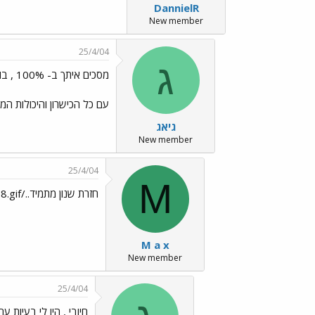
DannielR
New member
25/4/04
ג
מסכים איתך ב- 100% , בואו נודה
עם כל הכישרון והיכולות המ
גיאג
New member
25/4/04
M
חזרת שנון מתמיד../images/Emo35.gif ../images/Emo8.gif
M a x
New member
25/4/04
חיובי , היו לי בעיות